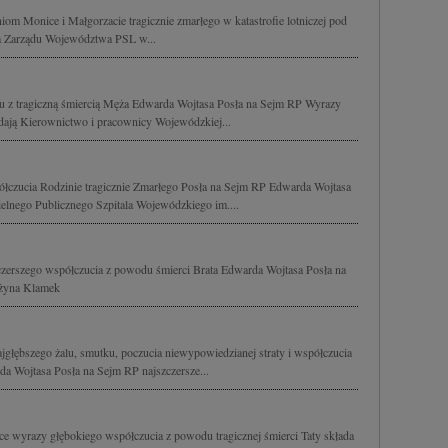
om Monice i Małgorzacie tragicznie zmarłego w katastrofie lotniczej pod
a Zarządu Województwa PSL w...
u z tragiczną śmiercią Męża Edwarda Wojtasa Posła na Sejm RP Wyrazy
adają Kierownictwo i pracownicy Wojewódzkiej...
ółczucia Rodzinie tragicznie Zmarłego Posła na Sejm RP Edwarda Wojtasa
elnego Publicznego Szpitala Wojewódzkiego im....
zerszego współczucia z powodu śmierci Brata Edwarda Wojtasa Posła na
ażyna Klamek
jgłębszego żalu, smutku, poczucia niewypowiedzianej straty i współczucia
da Wojtasa Posła na Sejm RP najszczersze...
e wyrazy głębokiego współczucia z powodu tragicznej śmierci Taty składa