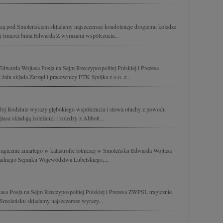
niczą pod Smoleńskiem składamy najszczersze kondolencje drogiemu koledze
 śmierci brata Edwarda Z wyrazami współczucia...
Edwarda Wojtasa Posła na Sejm Rzeczypospolitej Polskiej i Prezesa
alu składa Zarząd i pracownicy FTK Spółka z o.o. z...
Jej Rodzinie wyrazy głębokiego współczucia i słowa otuchy z powodu
asa składają koleżanki i koledzy z Abbott...
agicznie zmarłego w katastrofie lotniczej w Smoleńsku Edwarda Wojtasa
Radnego Sejmiku Województwa Lubelskiego,...
sa Posła na Sejm Rzeczypospolitej Polskiej i Prezesa ZWPSL tragicznie
w Smoleńsku składamy najszczersze wyrazy...