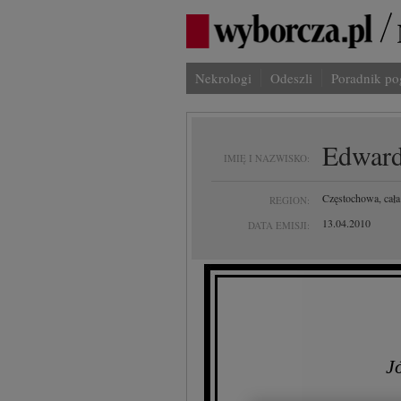
Nekrologi
Odeszli
Poradnik p
Edward
IMIĘ I NAZWISKO:
Częstochowa, cała
REGION:
13.04.2010
DATA EMISJI:
J