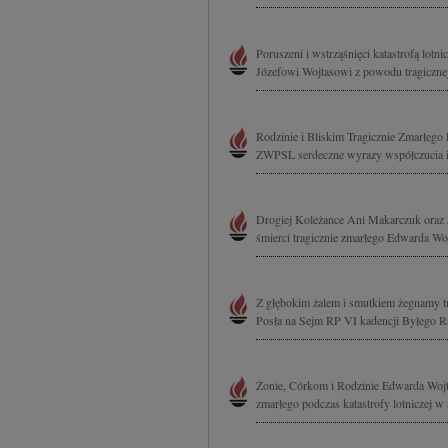
Poruszeni i wstrząśnięci katastrofą lot
Józefowi Wojtasowi z powodu tragicznej
Rodzinie i Bliskim Tragicznie Zmarłego 
ZWPSL serdeczne wyrazy współczucia i ż
Drogiej Koleżance Ani Makarczuk oraz 
śmierci tragicznie zmarłego Edwarda Wojt
Z głębokim żalem i smutkiem żegnamy tr
Posła na Sejm RP VI kadencji Byłego 
Żonie, Córkom i Rodzinie Edwarda Wojta
zmarłego podczas katastrofy lotniczej 