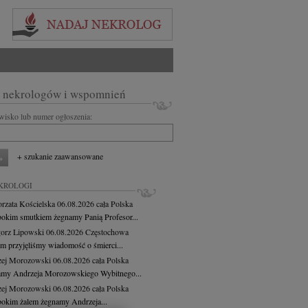
 nekrologów i wspomnień
zwisko lub numer ogłoszenia:
+ szukanie zaawansowane
KROLOGI
rzata Kościelska
06.08.2026
cała Polska
bokim smutkiem żegnamy Panią Profesor...
orz Lipowski
06.08.2026
Częstochowa
em przyjęliśmy wiadomość o śmierci...
zej Morozowski
06.08.2026
cała Polska
my Andrzeja Morozowskiego Wybitnego...
zej Morozowski
06.08.2026
cała Polska
bokim żalem żegnamy Andrzeja...