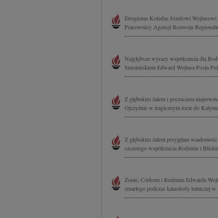
Drogiemu Koledze Józefowi Wojtasowi w
Pracownicy Agencji Rozwoju Regional
Najgłębsze wyrazy współczucia dla Rodzi
Smoleńskiem Edward Wojtasa Posła Pols
Z głębokim żalem i poczuciem niepowet
Ojczyźnie w tragicznym locie do Katyni
Z głębokim żalem przyjęłam wiadomość 
szczerego współczucia Rodzinie i Blisk
Żonie, Córkom i Rodzinie Edwarda Wojta
zmarłego podczas katastrofy lotniczej w