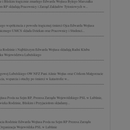
e i Bliskim tragicznie zmarłego Edwarda Wojtasa Byłego Marszałka
m RP składają Pracownicy i Zarząd Zakładów Tytoniowych w...
ego współczucia z powodu tragicznej śmierci Ojca Edwarda Wojtasa
icznego UMCS składa Dziekan oraz Pracownicy i Studenci...
ia Rodzinie i Najbliższym Edwarda Wojtasa składają Radni Klubu
iku Województwa Lubelskiego
ęgowej Lubelskiego OW NFZ Pani Alinie Wojtas oraz Córkom Małgorzacie
a, wsparcia i otuchy po śmierci w katastrofie w...
tasa Posła na Sejm RP, Prezesa Zarządu Wojewódzkiego PSL w Lublinie,
ieka Rodzinie, Bliskim i Przyjaciołom składamy...
ucia Rodzinie Edwarda Wojtasa Posła na Sejm RP Prezesa Zarządu
Organizacja Wojewódzka PSL w Lublinie