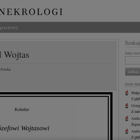
ogrzebowy
Szukaj
 Wojtas
Imię i na
 Polska
INNE NE
Małgo
Z głę
Grzeg
Koledze
Z żal
Andr
Żegna
ózefowi Wojtasowi
Andr
Z głę