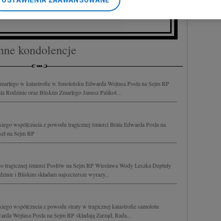
USTAWIENIA ZAAWANSOWANE
nerzy i Agora S.A. możemy przetwarzać dane osobowe w następującyc
czych Hufców Pracy w Częstochowie
okalizacyjnych. Aktywne skanowanie charakterystyki urządzenia do ce
cji na urządzeniu lub dostęp do nich. Spersonalizowane reklamy i tre
w i ulepszanie usług.
Lista Zaufanych Partnerów
nne kondolencje
zmarłego w katastrofie w Smoleńsku Edwarda Wojtasa Posła na Sejm RP
 Rodzinie oraz Bliskim Zmarłego Janusz Palikot...
iego współczucia z powodu tragicznej śmierci Brata Edwarda Posła na
seł na Sejm RP
o tragicznej śmierci Posłów na Sejm RP Wiesława Wody Leszka Deptuły
zinie i Bliskim składam najszczersze wyrazy...
ego współczucia z powodu straty w tragicznej katastrofie samolotu
rda Wojtasa Posła na Sejm RP składają Zarząd, Rada...