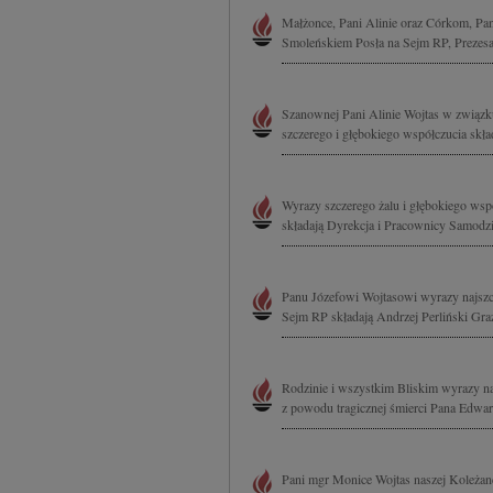
Małżonce, Pani Alinie oraz Córkom, Pani
Smoleńskiem Posła na Sejm RP, Prezes
Szanownej Pani Alinie Wojtas w związk
szczerego i głębokiego współczucia skł
Wyrazy szczerego żalu i głębokiego wsp
składają Dyrekcja i Pracownicy Samodzi
Panu Józefowi Wojtasowi wyrazy najszc
Sejm RP składają Andrzej Perliński Gr
Rodzinie i wszystkim Bliskim wyrazy na
z powodu tragicznej śmierci Pana Edwar
Pani mgr Monice Wojtas naszej Koleżanc