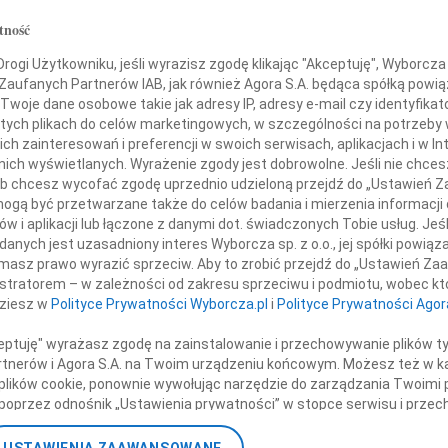
Andr
tność
Z ogr
azy głębokiego współczucia
+ wię
ogi Użytkowniku, jeśli wyrazisz zgodę klikając "Akceptuję", Wyborcza sp
 Zaufanych Partnerów IAB, jak również Agora S.A. będąca spółką powi
NAJNOWS
ondolencje z powodu śmierci
Twoje dane osobowe takie jak adresy IP, adresy e-mail czy identyfikato
07.0
 tych plikach do celów marketingowych, w szczególności na potrzeby 
Jacek
 zainteresowań i preferencji w swoich serwisach, aplikacjach i w Int
Małgo
brata
w nich wyświetlanych. Wyrażenie zgody jest dobrowolne. Jeśli nie chce
Eugen
 lub chcesz wycofać zgodę uprzednio udzieloną przejdź do „Ustawień
06.0
gą być przetwarzane także do celów badania i mierzenia informacji
Hube
w i aplikacji lub łączone z danymi dot. świadczonych Tobie usług. Jeś
warda Wojtasa
Lucyn
nych jest uzasadniony interes Wyborcza sp. z o.o., jej spółki powiąza
masz prawo wyrazić sprzeciw. Aby to zrobić przejdź do „Ustawień Z
Małgo
istratorem – w zależności od zakresu sprzeciwu i podmiotu, wobec któ
06.0
posła na Sejm RP
dziesz w
Polityce Prywatności Wyborcza.pl
i
Polityce Prywatności Agor
Małgo
+ wię
ceptuję" wyrażasz zgodę na zainstalowanie i przechowywanie plików t
Partnerów i Agora S.A. na Twoim urządzeniu końcowym. Możesz też w ka
składają
 plików cookie, ponownie wywołując narzędzie do zarządzania Twoimi 
poprzez odnośnik „Ustawienia prywatności” w stopce serwisu i przec
ane”. Zmiana ustawień plików cookie możliwa jest także za pomocą u
przyjaciele