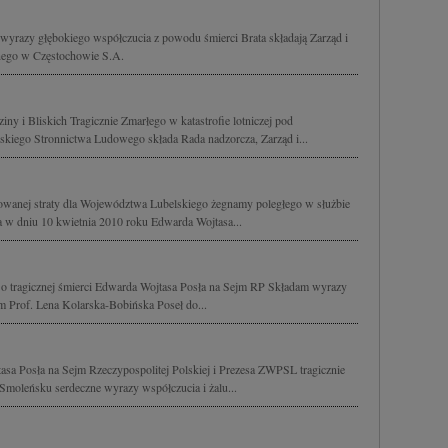
yrazy głębokiego współczucia z powodu śmierci Brata składają Zarząd i
nego w Częstochowie S.A.
ny i Bliskich Tragicznie Zmarłego w katastrofie lotniczej pod
kiego Stronnictwa Ludowego składa Rada nadzorcza, Zarząd i...
owanej straty dla Województwa Lubelskiego żegnamy poległego w służbie
a w dniu 10 kwietnia 2010 roku Edwarda Wojtasa...
o tragicznej śmierci Edwarda Wojtasa Posła na Sejm RP Składam wyrazy
im Prof. Lena Kolarska-Bobińska Poseł do...
sa Posła na Sejm Rzeczypospolitej Polskiej i Prezesa ZWPSL tragicznie
 Smoleńsku serdeczne wyrazy współczucia i żalu...