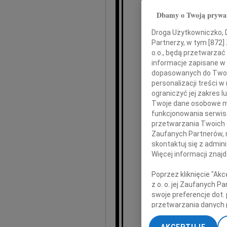
Dbamy o Twoją prywa
wyr
Droga Użytkowniczko, Dr
Partnerzy, w tym [
872
]
i k
o.o., będą przetwarzać 
informacje zapisane w
dopasowanych do Twoich
personalizacji treści 
ograniczyć jej zakres
Twoje dane osobowe mo
funkcjonowania serwisó
Ed
przetwarzania Twoich da
Zaufanych Partnerów, 
skontaktuj się z admin
Więcej informacji znaj
Poprzez kliknięcie "Ak
z o. o. jej Zaufanych 
swoje preferencje dot.
przetwarzania danych 
„Ustawienia zaawansow