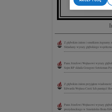
AKCEPTUJĘ
My, nasi Zaufani Part
z Ochotni
dokładnych danych geol
Przechowywanie informa
treści, badnie odbiorcó
I
Z głębokim żalem i smutkiem żegnamy 
Składamy wyrazy głębokiego współczucia
Panu Józefowi Wojtasowi wyrazy głębok
Sejm RP składa Grzegorz Sztolcman Po
Z głębokim żalem przyjąłem wiadomość 
Edwarda Wojtasa Cześć Ich pamięci! Rod
Panu Józefowi Wojtasowi wyrazy głęboki
prezydenckiego w Smoleńsku Brata Edwa