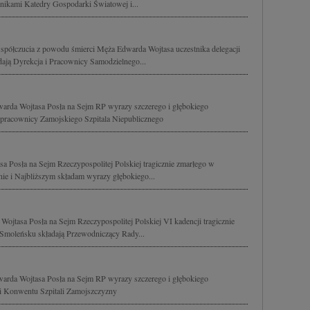
ikami Katedry Gospodarki Światowej i...
spółczucia z powodu śmierci Męża Edwarda Wojtasa uczestnika delegacji
dają Dyrekcja i Pracownicy Samodzielnego...
dwarda Wojtasa Posła na Sejm RP wyrazy szczerego i głębokiego
 pracownicy Zamojskiego Szpitala Niepublicznego
 Posła na Sejm Rzeczypospolitej Polskiej tragicznie zmarłego w
nie i Najbliższym składam wyrazy głębokiego...
Wojtasa Posła na Sejm Rzeczypospolitej Polskiej VI kadencji tragicznie
w Smoleńsku składają Przewodniczący Rady...
dwarda Wojtasa Posła na Sejm RP wyrazy szczerego i głębokiego
li Konwentu Szpitali Zamojszczyzny