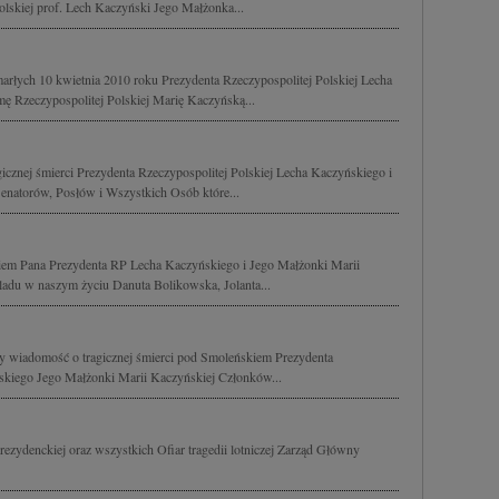
olskiej prof. Lech Kaczyński Jego Małżonka...
rłych 10 kwietnia 2010 roku Prezydenta Rzeczypospolitej Polskiej Lecha
ę Rzeczypospolitej Polskiej Marię Kaczyńską...
icznej śmierci Prezydenta Rzeczypospolitej Polskiej Lecha Kaczyńskiego i
enatorów, Posłów i Wszystkich Osób które...
ciem Pana Prezydenta RP Lecha Kaczyńskiego i Jego Małżonki Marii
śladu w naszym życiu Danuta Bolikowska, Jolanta...
my wiadomość o tragicznej śmierci pod Smoleńskiem Prezydenta
ńskiego Jego Małżonki Marii Kaczyńskiej Członków...
ezydenckiej oraz wszystkich Ofiar tragedii lotniczej Zarząd Główny