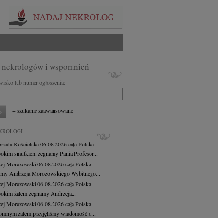
 nekrologów i wspomnień
zwisko lub numer ogłoszenia:
+ szukanie zaawansowane
KROLOGI
rzata Kościelska
06.08.2026
cała Polska
bokim smutkiem żegnamy Panią Profesor...
zej Morozowski
06.08.2026
cała Polska
my Andrzeja Morozowskiego Wybitnego...
zej Morozowski
06.08.2026
cała Polska
bokim żalem żegnamy Andrzeja...
zej Morozowski
06.08.2026
cała Polska
omnym żalem przyjęliśmy wiadomość o...