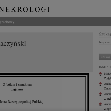
ogrzebowy
Szukaj
aczyński
Imię i na
INNE NE
Małgo
Z głę
Andr
Z bólem i smutkiem
Żegna
żegnamy
Andr
Z głę
enta Rzeczypospolitej Polskiej
Andr
Z ogr