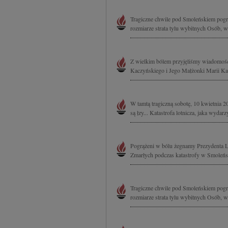
Tragiczne chwile pod Smoleńskiem pogr
rozmiarze strata tylu wybitnych Osób, w
Z wielkim bólem przyjęliśmy wiadomość 
Kaczyńskiego i Jego Małżonki Marii Kacz
W tamtą tragiczną sobotę, 10 kwietnia 20
są łzy... Katastrofa lotnicza, jaka wydar
Pogrążeni w bólu żegnamy Prezydenta L
Zmarłych podczas katastrofy w Smoleńsk
Tragiczne chwile pod Smoleńskiem pogr
rozmiarze strata tylu wybitnych Osób, w