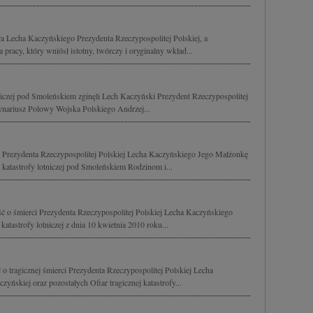
 Lecha Kaczyńskiego Prezydenta Rzeczypospolitej Polskiej, a
 pracy, który wniósł istotny, twórczy i oryginalny wkład...
tniczej pod Smoleńskiem zginęli Lech Kaczyński Prezydent Rzeczypospolitej
dynariusz Polowy Wojska Polskiego Andrzej...
Prezydenta Rzeczypospolitej Polskiej Lecha Kaczyńskiego Jego Małżonkę
katastrofy lotniczej pod Smoleńskiem Rodzinom i...
 o śmierci Prezydenta Rzeczypospolitej Polskiej Lecha Kaczyńskiego
atastrofy lotniczej z dnia 10 kwietnia 2010 roku...
 tragicznej śmierci Prezydenta Rzeczypospolitej Polskiej Lecha
yńskiej oraz pozostałych Ofiar tragicznej katastrofy...