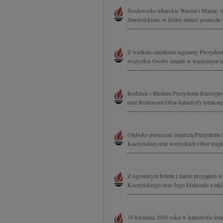
Środowisko lekarskie Warmii i Mazur, w
Smoleńskiem, w której śmierć poniosło 
Z wielkim smutkiem żegnamy Prezydenta
wszystkie Osoby zmarłe w tragicznym l
Rodzinie i Bliskim Prezydenta Rzeczypo
oraz Rodzinom Ofiar katastrofy lotnicz
Głęboko poruszeni śmiercią Prezydenta 
Kaczyńskiej oraz wszystkich Ofiar trag
Z ogromnym bólem i żalem przyjąłem wia
Kaczyńskiego oraz Jego Małżonki a takż
10 kwietnia 2010 roku w katastrofie lot