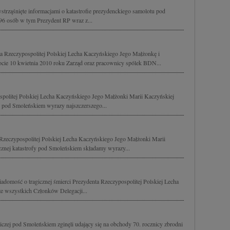
strząśnięte informacjami o katastrofie prezydenckiego samolotu pod
96 osób w tym Prezydent RP wraz z...
 Rzeczypospolitej Polskiej Lecha Kaczyńskiego Jego Małżonkę i
ocie 10 kwietnia 2010 roku Zarząd oraz pracownicy spólek BDN...
spolitej Polskiej Lecha Kaczyńskiego Jego Małżonki Marii Kaczyńskiej
ej pod Smoleńskiem wyrazy najszczerszego...
Rzeczypospolitej Polskiej Lecha Kaczyńskiego Jego Małżonki Marii
icznej katastrofy pod Smoleńskiem składamy wyrazy...
domość o tragicznej śmierci Prezydenta Rzeczypospolitej Polskiej Lecha
e wszystkich Członków Delegacji...
niczej pod Smoleńskiem zginęli udający się na obchody 70. rocznicy zbrodni