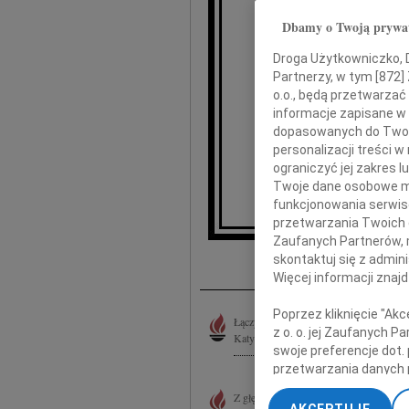
Lech
Dbamy o Twoją prywa
Droga Użytkowniczko, Dr
Partnerzy, w tym [
872
]
oraz wybitny
o.o., będą przetwarzać 
towa
w tragicz
informacje zapisane w
dopasowanych do Twoich
personalizacji treści 
ograniczyć jej zakres
Twoje dane osobowe mo
Prezes 
funkcjonowania serwisó
przetwarzania Twoich da
Zaufanych Partnerów, 
I
skontaktuj się z admin
Więcej informacji znaj
Poprzez kliknięcie "Ak
Łączymy się w żałobie po tragicznie z
z o. o. jej Zaufanych 
Katynia. Brak jest słów, aby wyrazić smut
swoje preferencje dot.
przetwarzania danych 
„Ustawienia zaawansow
Z głębokim bólem przyjęliśmy wiadomość