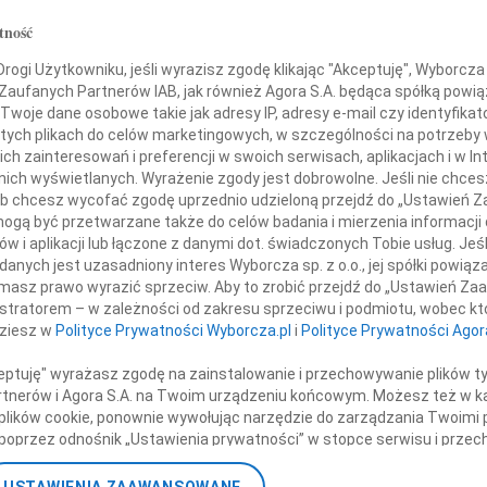
a Kaczyńskiego
Eugen
tność
Z głę
+ wię
ogi Użytkowniku, jeśli wyrazisz zgodę klikając "Akceptuję", Wyborcza sp
 Zaufanych Partnerów IAB, jak również Agora S.A. będąca spółką powi
ch Przedstawicieli życia publicznego,
NAJNOWS
Twoje dane osobowe takie jak adresy IP, adresy e-mail czy identyfikato
rzyszących Panu Prezydentowi
07.0
nie przerwanej podróży do Katynia
 tych plikach do celów marketingowych, w szczególności na potrzeby 
Jacek
 zainteresowań i preferencji w swoich serwisach, aplikacjach i w Int
Małgo
w nich wyświetlanych. Wyrażenie zgody jest dobrowolne. Jeśli nie chce
Eugen
Zbigniew Derdziuk
 lub chcesz wycofać zgodę uprzednio udzieloną przejdź do „Ustawień
06.0
gą być przetwarzane także do celów badania i mierzenia informacji
Zakładu Ubezpieczeń Społecznych
Hube
w i aplikacji lub łączone z danymi dot. świadczonych Tobie usług. Jeś
Lucyn
nych jest uzasadniony interes Wyborcza sp. z o.o., jej spółki powiąza
masz prawo wyrazić sprzeciw. Aby to zrobić przejdź do „Ustawień Z
Małgo
nne kondolencje
istratorem – w zależności od zakresu sprzeciwu i podmiotu, wobec któ
06.0
dziesz w
Polityce Prywatności Wyborcza.pl
i
Polityce Prywatności Agor
Małgo
+ wię
ceptuję" wyrażasz zgodę na zainstalowanie i przechowywanie plików t
marłych Osobach w katastrofie samolotowej w Smoleńsku w drodze do
Partnerów i Agora S.A. na Twoim urządzeniu końcowym. Możesz też w ka
ek i żal po stracie całej Załogi Prezydenta...
 plików cookie, ponownie wywołując narzędzie do zarządzania Twoimi 
poprzez odnośnik „Ustawienia prywatności” w stopce serwisu i przec
ane”. Zmiana ustawień plików cookie możliwa jest także za pomocą u
, że wśród ofiar katastrofy lotniczej w Smoleńsku, w której śmierć