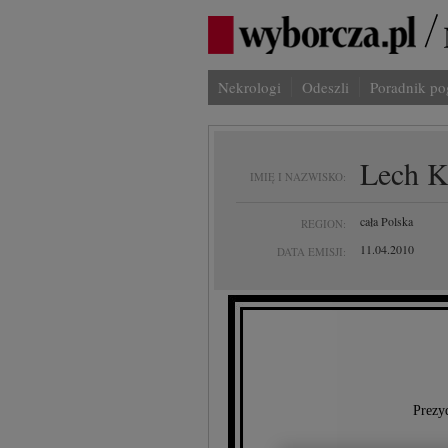
Nekrologi
Odeszli
Poradnik p
Lech K
IMIĘ I NAZWISKO:
cała Polska
REGION:
11.04.2010
DATA EMISJI:
Prezyd