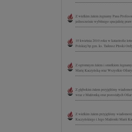
Z wielkim żalem żegnamy Pana Profesora
jednocześnie wybitnego specjalistę prawa
10 kwietnia 2010 roku w katastrofie lo
Polskiej bp gen. ks. Tadeusz Płoski Or
Z ogromnym żalem i smutkiem żegnamy 
Marię Kaczyńską oraz Wszystkie Ofiary 
Z głębokim żalem przyjęliśmy wiadomość
wraz z Małżonką oraz pozostałych Ofiar k
Z wielkim żalem przyjęliśmy wiadomość o
Kaczyńskiego i Jego Małżonki Marii Kacz