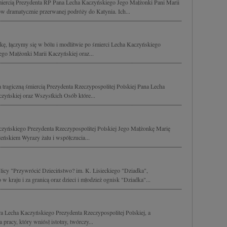
śmiercią Prezydenta RP Pana Lecha Kaczyńskiego Jego Małżonki Pani Marii
w dramatycznie przerwanej podróży do Katynia. Ich...
lskę, łączymy się w bólu i modlitwie po śmierci Lecha Kaczyńskiego
Jego Małżonki Marii Kaczyńskiej oraz...
 tragiczną śmiercią Prezydenta Rzeczypospolitej Polskiej Pana Lecha
zyńskiej oraz Wszystkich Osób które...
yńskiego Prezydenta Rzeczypospolitej Polskiej Jego Małżonkę Marię
eńskiem Wyrazy żalu i współczucia...
licy "Przywrócić Dzieciństwo? im. K. Lisieckiego "Dziadka",
kraju i za granicą oraz dzieci i młodzież ognisk "Dziadka"...
 Lecha Kaczyńskiego Prezydenta Rzeczypospolitej Polskiej, a
 pracy, który wniósł istotny, twórczy...