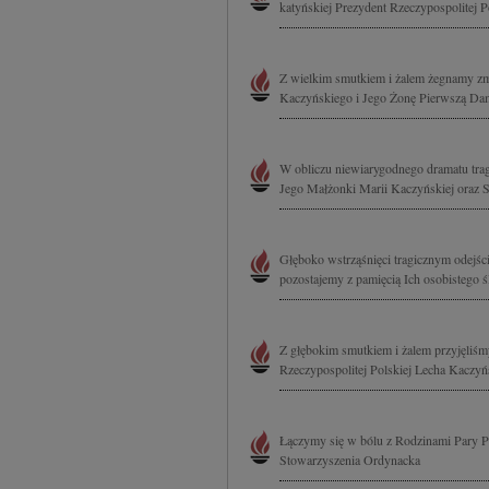
katyńskiej Prezydent Rzeczypospolitej P
Z wielkim smutkiem i żalem żegnamy zma
Kaczyńskiego i Jego Żonę Pierwszą Dam
W obliczu niewiarygodnego dramatu trag
Jego Małżonki Marii Kaczyńskiej oraz S
Głęboko wstrząśnięci tragicznym odejś
pozostajemy z pamięcią Ich osobistego 
Z głębokim smutkiem i żalem przyjęliś
Rzeczypospolitej Polskiej Lecha Kaczy
Łączymy się w bólu z Rodzinami Pary Pr
Stowarzyszenia Ordynacka