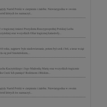
ążyły Naród Polski w cierpieniu i żałobie. Niewiarygodna w swoim
sród których los naznaczył...
o tragicznej śmierci Prezydenta Rzeczypospolitej Polskiej Lecha
yńskiej oraz wszystkich Ofiar tragicznej katastrofy...
10 roku, najpierw było niedowierzanie, potem był szok i ból, a teraz wciąż
zyła się pod Smoleńskiem,...
echa Kaczyńskiego i Jego Małżonkę Marię oraz wszystkich tragicznie
u Cześć Ich pamięci! Rodzinom i Bliskim...
ążyły Naród Polski w cierpieniu i żałobie. Niewiarygodna w swoim
śród których los naznaczył...