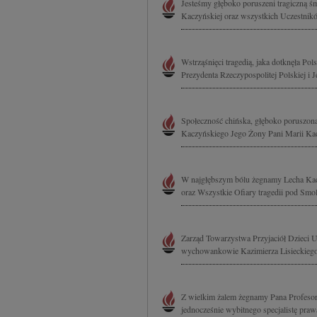
Jesteśmy głęboko poruszeni tragiczną 
Kaczyńskiej oraz wszystkich Uczestnikó
Wstrząśnięci tragedią, jaka dotknęła Po
Prezydenta Rzeczypospolitej Polskiej i 
Społeczność chińska, głęboko poruszona
Kaczyńskiego Jego Żony Pani Marii Kac
W najgłębszym bólu żegnamy Lecha Kacz
oraz Wszystkie Ofiary tragedii pod Smol
Zarząd Towarzystwa Przyjaciół Dzieci U
wychowankowie Kazimierza Lisieckiego w 
Z wielkim żalem żegnamy Pana Profesora
jednocześnie wybitnego specjalistę prawa