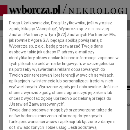
Dbamy o Twoją prywatność
Droga Użytkowniczko, Drogi Użytkowniku, jeśli wyrazisz
Nekrologi
Odeszli
Poradnik pogrzebowy
zgodę klikając "Akceptuję", Wyborcza sp. z o.o. oraz jej
Zaufani Partnerzy, w tym [
872
] Zaufanych Partnerów IAB,
jak również Agora S.A. będąca spółką powiązaną z
Wyborcza sp. z o.o., będą przetwarzać Twoje dane
Marek Kempski
IMIĘ I NAZWISKO:
osobowe takie jak adresy IP, adresy e-mail czy
identyfikatory plików cookie lub inne informacje zapisane w
tych plikach do celów marketingowych, w szczególności
Wrocław
REGION:
na potrzeby wyświetlania reklam dopasowanych do
03.03.2015
DATA EMISJI:
Twoich zainteresowań i preferencji w swoich serwisach,
aplikacjach i w Internecie lub personalizacji treści w nich
wyświetlanych. Wyrażenie zgody jest dobrowolne. Jeśli nie
chcesz wyrazić zgody, chcesz ograniczyć jej zakres lub
chcesz wycofać zgodę uprzednio udzieloną przejdź do
Z głębokim żalem zawiadamiamy,
„Ustawień Zaawansowanych”.
że dnia 26 lutego 2015 roku niespodziewanie i przedwcześ
Twoje dane osobowe mogą być przetwarzane także do
celów badania i mierzenia informacji dotyczących
funkcjonowania serwisów i aplikacji lub łączone z danymi
dot. świadczonych Tobie usług. Jeśli podstawą