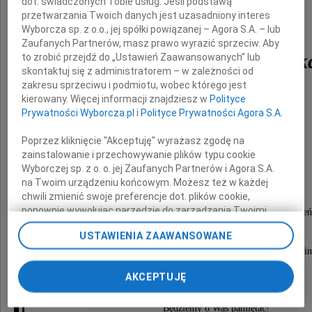
dot. świadczonych Tobie usług. Jeśli podstawą
przetwarzania Twoich danych jest uzasadniony interes
Wyborcza sp. z o.o., jej spółki powiązanej – Agora S.A. – lub
Zaufanych Partnerów, masz prawo wyrazić sprzeciw. Aby
Katarzynę Doraczyńsk
to zrobić przejdź do „Ustawień Zaawansowanych” lub
skontaktuj się z administratorem – w zależności od
zakresu sprzeciwu i podmiotu, wobec którego jest
kierowany. Więcej informacji znajdziesz w
Polityce
oraz
Prywatności Wyborcza.pl
i
Polityce Prywatności Agora S.A.
Poprzez kliknięcie "Akceptuję" wyrażasz zgodę na
Pawła Wypycha
zainstalowanie i przechowywanie plików typu cookie
Wyborczej sp. z o. o. jej Zaufanych Partnerów i Agora S.A.
na Twoim urządzeniu końcowym. Możesz też w każdej
chwili zmienić swoje preferencje dot. plików cookie,
ponownie wywołując narzędzie do zarządzania Twoimi
zmarłych tragicznie w katastrofie lotniczej pod Smole
preferencjami dot. przetwarzania danych poprzez
Radnych Dzielnicy Praga Południe,
USTAWIENIA ZAAWANSOWANE
odnośnik „Ustawienia prywatności” w stopce serwisu i
ludzi przepojonych pasją działania i chęcią służenia 
przechodząc do sekcji „Ustawienia zaawansowane”.
Zmiana ustawień plików cookie możliwa jest także za
zasłużonych dla naszej dzielnicy.
AKCEPTUJĘ
pomocą ustawień przeglądarki.
My, nasi Zaufani Partnerzy i Agora S.A. możemy
Będziemy o Was pamiętać!