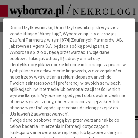
Dbamy o Twoją prywatność
Nekrologi
Odeszli
Poradnik pogrzebowy
Droga Użytkowniczko, Drogi Użytkowniku, jeśli wyrazisz
zgodę klikając "Akceptuję", Wyborcza sp. z o.o. oraz jej
Zaufani Partnerzy, w tym [
874
] Zaufanych Partnerów IAB,
jak również Agora S.A. będąca spółką powiązaną z
Katarzyna Doraczyńska
Wyborcza sp. z o.o., będą przetwarzać Twoje dane
IMIĘ I NAZWISKO:
osobowe takie jak adresy IP, adresy e-mail czy
,
identyfikatory plików cookie lub inne informacje zapisane w
tych plikach do celów marketingowych, w szczególności
Paweł Wypych
na potrzeby wyświetlania reklam dopasowanych do
Twoich zainteresowań i preferencji w swoich serwisach,
aplikacjach i w Internecie lub personalizacji treści w nich
cała Polska
REGION:
wyświetlanych. Wyrażenie zgody jest dobrowolne. Jeśli nie
12.04.2010
chcesz wyrazić zgody, chcesz ograniczyć jej zakres lub
DATA EMISJI:
chcesz wycofać zgodę uprzednio udzieloną przejdź do
„Ustawień Zaawansowanych”.
Twoje dane osobowe mogą być przetwarzane także do
celów badania i mierzenia informacji dotyczących
funkcjonowania serwisów i aplikacji lub łączone z danymi
Z ogromnym bólem żegnamy