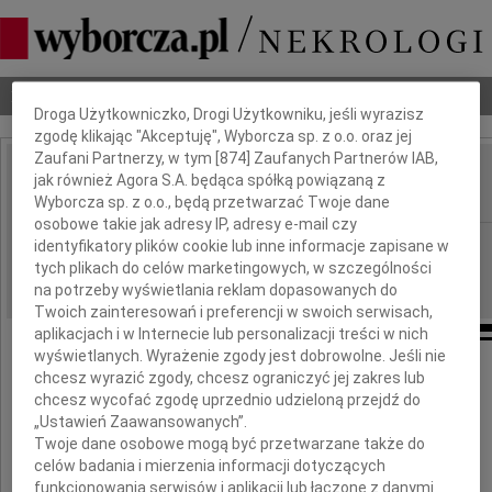
Dbamy o Twoją prywatność
Nekrologi
Odeszli
Poradnik pogrzebowy
Droga Użytkowniczko, Drogi Użytkowniku, jeśli wyrazisz
zgodę klikając "Akceptuję", Wyborcza sp. z o.o. oraz jej
Zaufani Partnerzy, w tym [
874
] Zaufanych Partnerów IAB,
Krzysztof Klepacki
jak również Agora S.A. będąca spółką powiązaną z
IMIĘ I NAZWISKO:
Wyborcza sp. z o.o., będą przetwarzać Twoje dane
osobowe takie jak adresy IP, adresy e-mail czy
Warszawa
REGION:
identyfikatory plików cookie lub inne informacje zapisane w
tych plikach do celów marketingowych, w szczególności
05.06.2009
DATA EMISJI:
na potrzeby wyświetlania reklam dopasowanych do
Twoich zainteresowań i preferencji w swoich serwisach,
aplikacjach i w Internecie lub personalizacji treści w nich
wyświetlanych. Wyrażenie zgody jest dobrowolne. Jeśli nie
chcesz wyrazić zgody, chcesz ograniczyć jej zakres lub
chcesz wycofać zgodę uprzednio udzieloną przejdź do
Z żalem przyjęliśmy wiadomość o śmierci
„Ustawień Zaawansowanych”.
Twoje dane osobowe mogą być przetwarzane także do
celów badania i mierzenia informacji dotyczących
funkcjonowania serwisów i aplikacji lub łączone z danymi