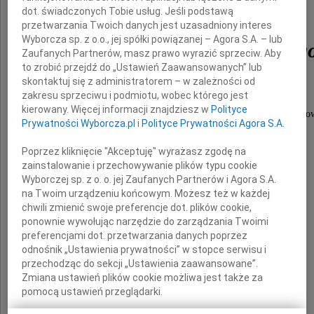
dr. n. med.
dot. świadczonych Tobie usług. Jeśli podstawą
przetwarzania Twoich danych jest uzasadniony interes
Wyborcza sp. z o.o., jej spółki powiązanej – Agora S.A. – lub
Krzysztofa Klepackieg
Zaufanych Partnerów, masz prawo wyrazić sprzeciw. Aby
to zrobić przejdź do „Ustawień Zaawansowanych” lub
skontaktuj się z administratorem – w zależności od
zakresu sprzeciwu i podmiotu, wobec którego jest
kierowany. Więcej informacji znajdziesz w
Polityce
związanego z Katedrą i Zakładem Medycyny Sądo
Prywatności Wyborcza.pl
i
Polityce Prywatności Agora S.A.
naszej Uczelni.
Poprzez kliknięcie "Akceptuję" wyrażasz zgodę na
zainstalowanie i przechowywanie plików typu cookie
Wyborczej sp. z o. o. jej Zaufanych Partnerów i Agora S.A.
Cześć Jego pamięci!
na Twoim urządzeniu końcowym. Możesz też w każdej
chwili zmienić swoje preferencje dot. plików cookie,
ponownie wywołując narzędzie do zarządzania Twoimi
Bliskim Zmarłego
preferencjami dot. przetwarzania danych poprzez
odnośnik „Ustawienia prywatności” w stopce serwisu i
przechodząc do sekcji „Ustawienia zaawansowane”.
Zmiana ustawień plików cookie możliwa jest także za
składamy
pomocą ustawień przeglądarki.