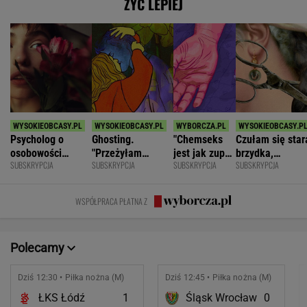
ŻYĆ LEPIEJ
Psycholog o
Ghosting.
"Chemseks
Czułam się star
osobowości
"Przeżyłam
jest jak zupa.
brzydka,
SUBSKRYPCJA
SUBSKRYPCJA
SUBSKRYPCJA
SUBSKRYPCJA
narcystycznej:
najpiękniejszy
Nażresz się,
niepotrzebna.
Albo król świata,
weekend. Zaliczył
za chwilę
Mąż zostawił
albo do niczego
mnie i znikł"
znów jesteś
mnie dla młods
WSPÓŁPRACA PŁATNA Z
głodny"
Polecamy
Dziś 12:30 • Piłka nożna (M)
Dziś 12:45 • Piłka nożna (M)
ŁKS Łódź
1
Śląsk Wrocław
0