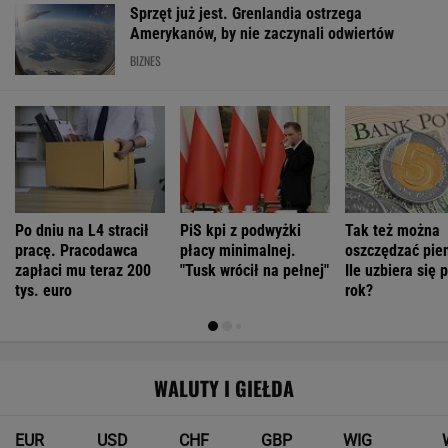
Sprzęt już jest. Grenlandia ostrzega
Amerykanów, by nie zaczynali odwiertów
BIZNES
Po dniu na L4 stracił
PiS kpi z podwyżki
Tak też można
pracę. Pracodawca
płacy minimalnej.
oszczędzać pie
zapłaci mu teraz 200
"Tusk wrócił na pełnej"
Ile uzbiera się 
tys. euro
rok?
WALUTY I GIEŁDA
EUR
USD
CHF
GBP
WIG