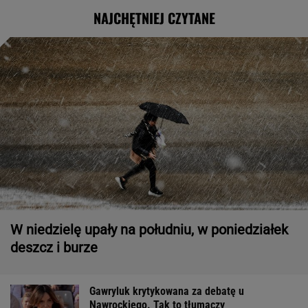
NAJCHĘTNIEJ CZYTANE
W niedzielę upały na południu, w poniedziałek
deszcz i burze
Gawryluk krytykowana za debatę u
Nawrockiego. Tak to tłumaczy