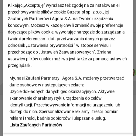
Siedem lat gehenny. "Spłacamy
Klikając „Akceptuję” wyrażasz też zgodę na zainstalowanie i
kredyty za mieszkania, w których mieszkają
przechowywanie plików cookie Gazeta.pl sp. z o.o., jej
ludzie dewelopera"
Zaufanych Partnerów i Agora S.A. na Twoim urządzeniu
końcowym. Możesz w każdej chwili zmienić swoje preferencje
SUBSKRYPCJA
dotyczące plików cookie, wywołując narzędzie do zarządzania
twoimi preferencjami dot. przetwarzania danych poprzez
Ciągnie cię do niedostępnych osób?
odnośnik „Ustawienia prywatności ” w stopce serwisu i
Psychologia mówi o powodach
przechodząc do „Ustawień Zaawansowanych”. Zmiana
ustawień plików cookie możliwa jest także za pomocą ustawień
przeglądarki.
JUSTYNA
JOANNA
MARTA
MARTA
Autorzy:
BRYCZKOWSKA
CHOJNACKA
KORYCKA
NOWAK
My, nasi Zaufani Partnerzy i Agora S.A. możemy przetwarzać
dane osobowe w następujących celach:
PROBLEMY POLSKICH SIATKARZY
ZNAK Z '30'
WISŁAWA SZYMBORSKA
Użycie dokładnych danych geolokalizacyjnych. Aktywne
skanowanie charakterystyki urządzenia do celów
identyfikacji. Przechowywanie informacji na urządzeniu lub
LETNIE OKAZJE
dostęp do nich. Spersonalizowane reklamy i treści, pomiar
reklam i treści, badnie odbiorców i ulepszanie usług.
Lista Zaufanych Partnerów