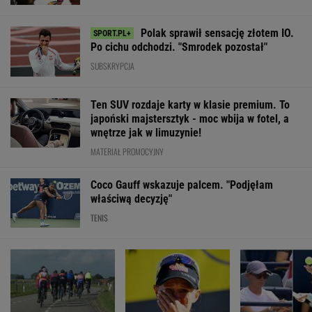
Polak sprawił sensację złotem IO.
Po cichu odchodzi. "Smrodek pozostał"
SUBSKRYPCJA
Ten SUV rozdaje karty w klasie premium. To
japoński majstersztyk - moc wbija w fotel, a
wnętrze jak w limuzynie!
MATERIAŁ PROMOCYJNY
Coco Gauff wskazuje palcem. "Podjęłam
właściwą decyzję"
TENIS