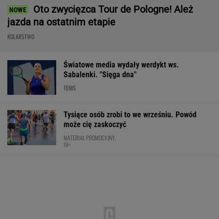
Oto zwycięzca Tour de Pologne! Ależ
jazda na ostatnim etapie
KOLARSTWO
Światowe media wydały werdykt ws.
Sabalenki. "Sięga dna"
TENIS
Tysiące osób zrobi to we wrześniu. Powód
może cię zaskoczyć
MATERIAŁ PROMOCYJNY,
18+