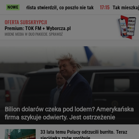
twierdził, co poszło nie tak
Tak mieszkają Malinowska i Ja
NOWE
OFERTA SUBSKRYPCJI
Premium: TOK FM + Wyborcza.pl
MOCNE MEDIA W DUO PAKIECIE. SPRAWDŹ
Bilion dolarów czeka pod lodem? Amerykańska
firma szykuje odwierty. Jest ostrzeżenie
33 lata temu Polacy odrzucili burrito. Teraz
sieciówka znów spróbuje