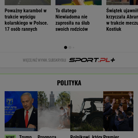
Poważny karambol w
To dlatego
Świątek ujawnił
trakcie wyścigu
Niewiadoma nie
krzyczała Abra
kolarskiego w Polsce.
zaprosiła na ślub
w trakcie meczu
17 osób rannych
swoich rodziców
Kostiuk
WIĘCEJ NIŻ WYNIK. SUBSKRYBUJ
POLITYKA
Trump
Prognoza
Rolnikowi, który
Premier