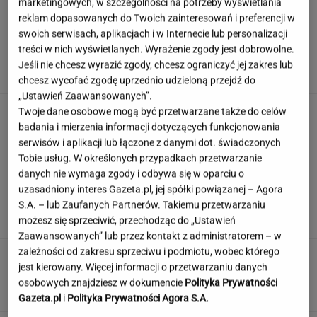
marketingowych, w szczególności na potrzeby wyświetlania
reklam dopasowanych do Twoich zainteresowań i preferencji w
swoich serwisach, aplikacjach i w Internecie lub personalizacji
Szara wielka płyta zniknęła. Tak dziś wygląda
treści w nich wyświetlanych. Wyrażenie zgody jest dobrowolne.
blok z "Alternatyw 4"
Jeśli nie chcesz wyrazić zgody, chcesz ograniczyć jej zakres lub
chcesz wycofać zgodę uprzednio udzieloną przejdź do
„Ustawień Zaawansowanych”.
Sieć ma oczy czy oka? Quiz tak podchwytliwy,
Twoje dane osobowe mogą być przetwarzane także do celów
że złapiesz się za głowę!
badania i mierzenia informacji dotyczących funkcjonowania
serwisów i aplikacji lub łączone z danymi dot. świadczonych
Tobie usług. W określonych przypadkach przetwarzanie
danych nie wymaga zgody i odbywa się w oparciu o
Czy Marilyn Monroe przeszła operację
uzasadniony interes Gazeta.pl, jej spółki powiązanej – Agora
plastyczną? Dokumentacja rozwiewa
S.A. – lub Zaufanych Partnerów. Takiemu przetwarzaniu
wątpliwości
możesz się sprzeciwić, przechodząc do „Ustawień
Zaawansowanych” lub przez kontakt z administratorem – w
zależności od zakresu sprzeciwu i podmiotu, wobec którego
To nie droga na skróty. Matka pokazuje, jak
jest kierowany. Więcej informacji o przetwarzaniu danych
naprawdę wygląda edukacja domowa
osobowych znajdziesz w dokumencie
Polityka Prywatności
MATERIAŁ PROMOCYJNY
Gazeta.pl
i
Polityka Prywatności Agora S.A.