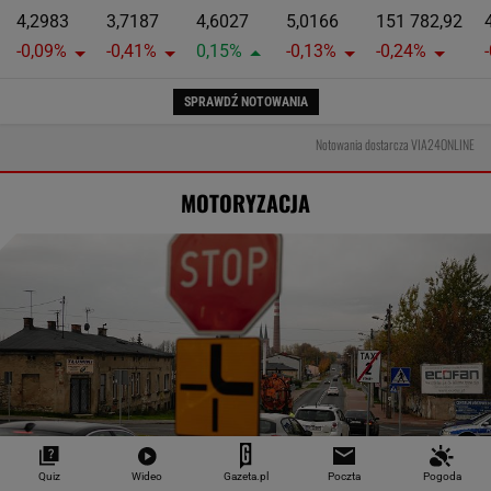
4,2983
3,7187
4,6027
5,0166
151 782,92
-0,09%
-0,41%
0,15%
-0,13%
-0,24%
SPRAWDŹ NOTOWANIA
Notowania dostarcza VIA24ONLINE
MOTORYZACJA
Quiz
Wideo
Gazeta.pl
Poczta
Pogoda