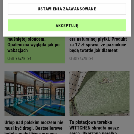
USTAWIENIA ZAAWANSOWANE
AKCEPTUJĘ
Ten olejek daje efekt skóry
Koniec z hybrydami, nadchodzi
muśniętej słońcem.
era naturalnej płytki. Produkt
Opalenizna wygląda jak po
za 12 zł sprawi, że paznokcie
wakacjach
będą twarde jak diament
OFERTY AVANTI24
OFERTY AVANTI24
Ta pistacjowa torebka
Urlop nad polskim morzem nie
WITTCHEN skradła nasze
musi być drogi. Bestsellerowe
serca. Skórzana perełka
hotele znaleźliśmy w mega