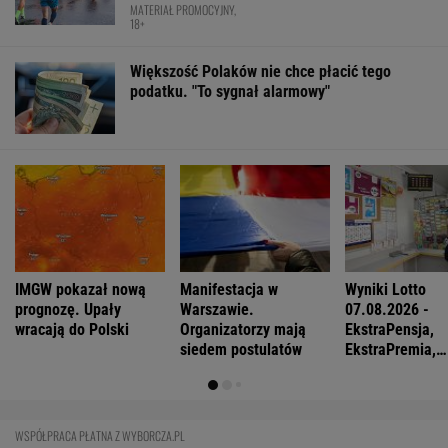
MATERIAŁ PROMOCYJNY,
18+
Większość Polaków nie chce płacić tego
podatku. "To sygnał alarmowy"
IMGW pokazał nową
Manifestacja w
Wyniki Lotto
prognozę. Upały
Warszawie.
07.08.2026 -
wracają do Polski
Organizatorzy mają
EkstraPensja,
siedem postulatów
EkstraPremia,
EuroJackpot, K
MiniLotto, Mult
WSPÓŁPRACA PŁATNA Z WYBORCZA.PL