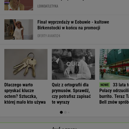
LEKKOATLETYKA
Finał wyprzedaży w Eobuwie - kultowe
Birkenstocki w końcu na promocji
OFERTY AVANTI24
Dlaczego warto
Quiz z ortografii dla
33 lata 
spryskać klucze
prymusów. Sprawdź,
Polacy odrzucili
octem? Sztuczka,
czy potrafisz zapisać
burrito. Teraz 
której mało kto używa
te wyrazy
Bell znów sprób