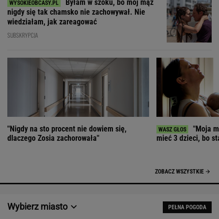
Byłam w szoku, bo mój mąż
nigdy się tak chamsko nie zachowywał. Nie
wiedziałam, jak zareagować
SUBSKRYPCJA
"Nigdy na sto procent nie dowiem się,
"Moja ma
dlaczego Zosia zachorowała"
mieć 3 dzieci, bo st
ZOBACZ WSZYSTKIE
Wybierz miasto
PEŁNA POGODA