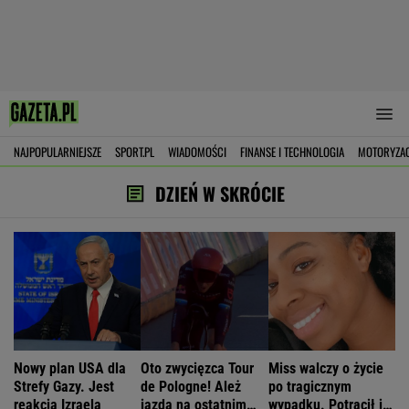
NAJPOPULARNIEJSZE
SPORT.PL
WIADOMOŚCI
FINANSE I TECHNOLOGIA
MOTORYZA
DZIEŃ W SKRÓCIE
Nowy plan USA dla
Oto zwycięzca Tour
Miss walczy o życie
Strefy Gazy. Jest
de Pologne! Ależ
po tragicznym
reakcja Izraela
jazda na ostatnim
wypadku. Potrącił ją