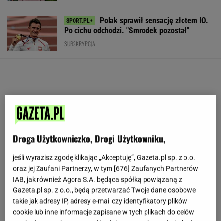
Polak sprawił sensację złotem IO.
Po cichu odchodzi. "Smrodek pozostał"
SUBSKRYPCJA
Droga Użytkowniczko, Drogi Użytkowniku,
jeśli wyrazisz zgodę klikając „Akceptuję”, Gazeta.pl sp. z o.o.
oraz jej Zaufani Partnerzy, w tym [
676
] Zaufanych Partnerów
IAB, jak również Agora S.A. będąca spółką powiązaną z
Gazeta.pl sp. z o.o., będą przetwarzać Twoje dane osobowe
takie jak adresy IP, adresy e-mail czy identyfikatory plików
cookie lub inne informacje zapisane w tych plikach do celów