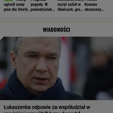
ogłosił nowy
pogody. W
rozrył asfalt w
Kosowa
plan dla Strefy
poniedziałek
Gliwicach, grozi
obrzucony
Gazy. Netanjahu
może nawet
więzienie
jajkami.
reaguje
spaść grad
"Wstydź się"
WIADOMOŚCI
Łukaszenka odpowie za współudział w