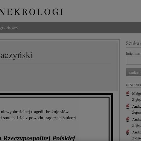
ogrzebowy
Szukaj
aczyński
Imię i na
INNE NE
Małgo
Z głę
Andr
 niewyobrażalnej tragedii brakuje słów.
Żegna
 smutek i żal z powodu tragicznej śmierci
Andr
Z głę
Andr
 Rzeczypospolitej Polskiej
Z ogr