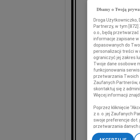
Lech
Dbamy o Twoją prywa
Droga Użytkowniczko, Dr
Partnerzy, w tym [
872
]
o.o., będą przetwarzać 
informacje zapisane w
Mar
dopasowanych do Twoich
personalizacji treści 
ograniczyć jej zakres
Twoje dane osobowe mo
i
funkcjonowania serwisó
przetwarzania Twoich da
które 
Zaufanych Partnerów, 
lecąc
skontaktuj się z admin
Więcej informacji znaj
Poprzez kliknięcie "Ak
z o. o. jej Zaufanych 
swoje preferencje dot.
Bli
przetwarzania danych 
„Ustawienia zaawansow