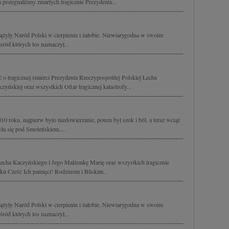
 pożegnaliśmy zmarłych tragicznie Prezydenta...
ążyły Naród Polski w cierpieniu i żałobie. Niewiarygodna w swoim
sród których los naznaczył...
o tragicznej śmierci Prezydenta Rzeczypospolitej Polskiej Lecha
yńskiej oraz wszystkich Ofiar tragicznej katastrofy...
10 roku, najpierw było niedowierzanie, potem był szok i ból, a teraz wciąż
zyła się pod Smoleńskiem,...
echa Kaczyńskiego i Jego Małżonkę Marię oraz wszystkich tragicznie
u Cześć Ich pamięci! Rodzinom i Bliskim...
ążyły Naród Polski w cierpieniu i żałobie. Niewiarygodna w swoim
śród których los naznaczył...