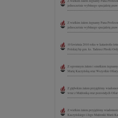
Z wielkim żalem żegnamy Pana Profesora
jednocześnie wybitnego specjalistę prawa
Z wielkim żalem żegnamy Pana Profesora
jednocześnie wybitnego specjalistę prawa
10 kwietnia 2010 roku w katastrofie lo
Polskiej bp gen. ks. Tadeusz Płoski Or
Z ogromnym żalem i smutkiem żegnamy 
Marię Kaczyńską oraz Wszystkie Ofiary 
Z głębokim żalem przyjęliśmy wiadomość
wraz z Małżonką oraz pozostałych Ofiar k
Z wielkim żalem przyjęliśmy wiadomość o
Kaczyńskiego i Jego Małżonki Marii Kacz