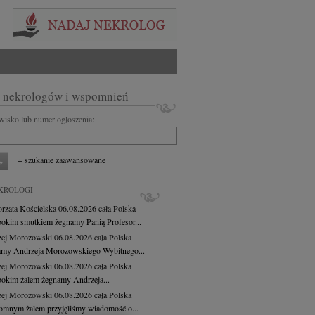
 nekrologów i wspomnień
zwisko lub numer ogłoszenia:
+ szukanie zaawansowane
KROLOGI
rzata Kościelska
06.08.2026
cała Polska
bokim smutkiem żegnamy Panią Profesor...
zej Morozowski
06.08.2026
cała Polska
my Andrzeja Morozowskiego Wybitnego...
zej Morozowski
06.08.2026
cała Polska
bokim żalem żegnamy Andrzeja...
zej Morozowski
06.08.2026
cała Polska
omnym żalem przyjęliśmy wiadomość o...