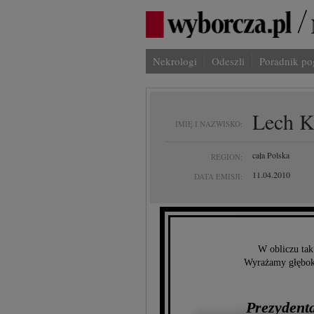
Nekrologi
Odeszli
Poradnik p
Lech K
IMIĘ I NAZWISKO:
cała Polska
REGION:
11.04.2010
DATA EMISJI:
W obliczu tak
Wyrażamy głęboki
Prezydenta