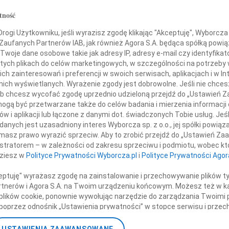
Eugen
a Kaczyńskiego
tność
Z głę
+ wię
ogi Użytkowniku, jeśli wyrazisz zgodę klikając "Akceptuję", Wyborcza sp
 Zaufanych Partnerów IAB, jak również Agora S.A. będąca spółką powi
NAJNOWS
oraz Jego Małżonki
Twoje dane osobowe takie jak adresy IP, adresy e-mail czy identyfikato
Eugen
 tych plikach do celów marketingowych, w szczególności na potrzeby 
ii Kaczyńskiej
06.0
 zainteresowań i preferencji w swoich serwisach, aplikacjach i w Int
Hube
w nich wyświetlanych. Wyrażenie zgody jest dobrowolne. Jeśli nie chce
Lucyn
 lub chcesz wycofać zgodę uprzednio udzieloną przejdź do „Ustawień
Małgo
gą być przetwarzane także do celów badania i mierzenia informacji
 Wszystkich Osób,
06.0
w i aplikacji lub łączone z danymi dot. świadczonych Tobie usług. Jeś
Małgo
nych jest uzasadniony interes Wyborcza sp. z o.o., jej spółki powiąza
zginęły w katastrofie samolotu,
masz prawo wyrazić sprzeciw. Aby to zrobić przejdź do „Ustawień Z
06.0
ego na uroczystości w Katyniu.
istratorem – w zależności od zakresu sprzeciwu i podmiotu, wobec któ
06.0
dziesz w
Polityce Prywatności Wyborcza.pl
i
Polityce Prywatności Agor
Grzeg
Składamy kondolencje
+ wię
ceptuję" wyrażasz zgodę na zainstalowanie i przechowywanie plików t
Ich Rodzinom,
Partnerów i Agora S.A. na Twoim urządzeniu końcowym. Możesz też w ka
 plików cookie, ponownie wywołując narzędzie do zarządzania Twoimi 
skim i Przyjaciołom
poprzez odnośnik „Ustawienia prywatności” w stopce serwisu i przec
ane”. Zmiana ustawień plików cookie możliwa jest także za pomocą u