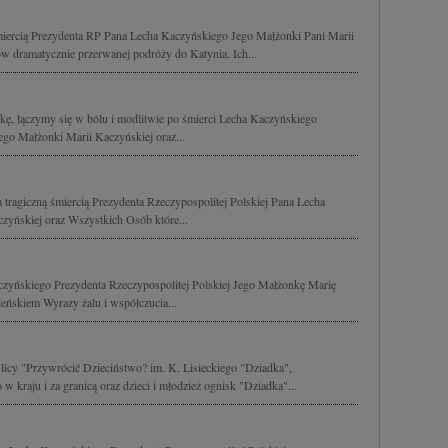
śmiercią Prezydenta RP Pana Lecha Kaczyńskiego Jego Małżonki Pani Marii
w dramatycznie przerwanej podróży do Katynia. Ich...
lskę, łączymy się w bólu i modlitwie po śmierci Lecha Kaczyńskiego
Jego Małżonki Marii Kaczyńskiej oraz...
 tragiczną śmiercią Prezydenta Rzeczypospolitej Polskiej Pana Lecha
zyńskiej oraz Wszystkich Osób które...
yńskiego Prezydenta Rzeczypospolitej Polskiej Jego Małżonkę Marię
eńskiem Wyrazy żalu i współczucia...
licy "Przywrócić Dzieciństwo? im. K. Lisieckiego "Dziadka",
kraju i za granicą oraz dzieci i młodzież ognisk "Dziadka"...