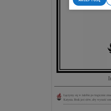
AKCEPTUJĘ
My, nasi Zaufani Part
Rektor
dokładnych danych geol
Przechowywanie informa
treści, badnie odbiorcó
I
Łączymy się w żałobie po tragicznie z
Katynia. Brak jest słów, aby wyrazić smut