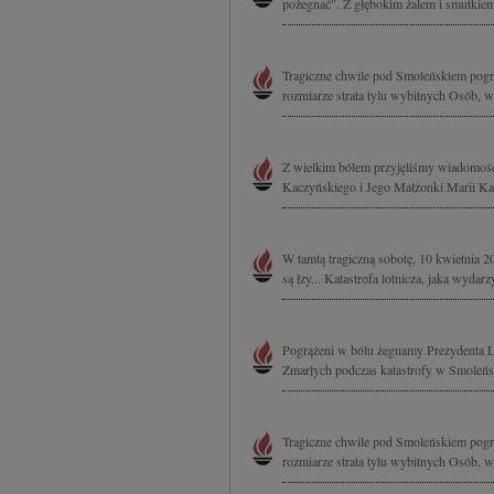
pożegnać". Z głębokim żalem i smutkiem
Tragiczne chwile pod Smoleńskiem pogr
rozmiarze strata tylu wybitnych Osób, w
Z wielkim bólem przyjęliśmy wiadomość 
Kaczyńskiego i Jego Małżonki Marii Kacz
W tamtą tragiczną sobotę, 10 kwietnia 20
są łzy... Katastrofa lotnicza, jaka wydar
Pogrążeni w bólu żegnamy Prezydenta L
Zmarłych podczas katastrofy w Smoleńsk
Tragiczne chwile pod Smoleńskiem pogr
rozmiarze strata tylu wybitnych Osób, w