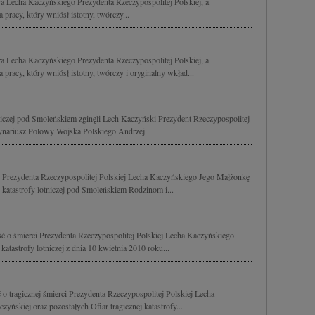
 Lecha Kaczyńskiego Prezydenta Rzeczypospolitej Polskiej, a
 pracy, który wniósł istotny, twórczy...
 Lecha Kaczyńskiego Prezydenta Rzeczypospolitej Polskiej, a
 pracy, który wniósł istotny, twórczy i oryginalny wkład...
tniczej pod Smoleńskiem zginęli Lech Kaczyński Prezydent Rzeczypospolitej
dynariusz Polowy Wojska Polskiego Andrzej...
Prezydenta Rzeczypospolitej Polskiej Lecha Kaczyńskiego Jego Małżonkę
katastrofy lotniczej pod Smoleńskiem Rodzinom i...
 o śmierci Prezydenta Rzeczypospolitej Polskiej Lecha Kaczyńskiego
atastrofy lotniczej z dnia 10 kwietnia 2010 roku...
 tragicznej śmierci Prezydenta Rzeczypospolitej Polskiej Lecha
yńskiej oraz pozostałych Ofiar tragicznej katastrofy...