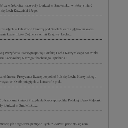
, że wśród ofiar katastrofy lotniczej w Smoleńsku, w której śmierć
kiej Lech Kaczyński i Jego...
e zmarłych w katastrofie lotniczej pod Smoleńskiem z głębokim żalem
enia Łagierników Żołnierzy Armii Krajowej Lecha...
rcią Prezydenta Rzeczypospolitej Polskiej Lecha Kaczyńskiego Małżonki
arii Kaczyńskiej Naszego ukochanego Opiekuna i...
znej śmierci Prezydenta Rzeczypospolitej Polskiej Lecha Kaczyńskiego
szystkich Osób poległych w katastrofie pod...
o tragicznej śmierci Prezydenta Rzeczypospolitej Polskiej i Jego Małżonki
ofy lotniczej w Smoleńsku,...
śmiercią jak długo trwa pamięć o Tych, z którymi przyszło się nam