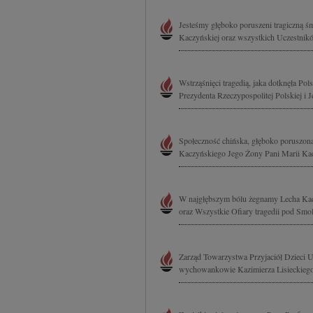
Jesteśmy głęboko poruszeni tragiczną 
Kaczyńskiej oraz wszystkich Uczestnikó
Wstrząśnięci tragedią, jaka dotknęła Po
Prezydenta Rzeczypospolitej Polskiej i 
Społeczność chińska, głęboko poruszona
Kaczyńskiego Jego Żony Pani Marii Kac
W najgłębszym bólu żegnamy Lecha Kacz
oraz Wszystkie Ofiary tragedii pod Smol
Zarząd Towarzystwa Przyjaciół Dzieci U
wychowankowie Kazimierza Lisieckiego w 