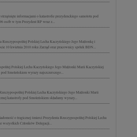
strząśnięte informacjami o katastrofie prezydenckiego samolotu pod
96 osób w tym Prezydent RP wraz z...
 Rzeczypospolitej Polskiej Lecha Kaczyńskiego Jego Małżonkę i
ocie 10 kwietnia 2010 roku Zarząd oraz pracownicy spólek BDN...
spolitej Polskiej Lecha Kaczyńskiego Jego Małżonki Marii Kaczyńskiej
ej pod Smoleńskiem wyrazy najszczerszego...
Rzeczypospolitej Polskiej Lecha Kaczyńskiego Jego Małżonki Marii
icznej katastrofy pod Smoleńskiem składamy wyrazy...
domość o tragicznej śmierci Prezydenta Rzeczypospolitej Polskiej Lecha
e wszystkich Członków Delegacji...