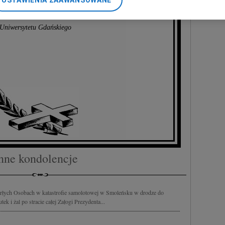
USTAWIENIA ZAAWANSOWANE
nerzy i Agora S.A. możemy przetwarzać dane osobowe w następującyc
, Senat i społeczność akademicka
okalizacyjnych. Aktywne skanowanie charakterystyki urządzenia do ce
Uniwersytetu Gdańskiego
cji na urządzeniu lub dostęp do nich. Spersonalizowane reklamy i tre
w i ulepszanie usług.
Lista Zaufanych Partnerów
nne kondolencje
marłych Osobach w katastrofie samolotowej w Smoleńsku w drodze do
ek i żal po stracie całej Załogi Prezydenta...