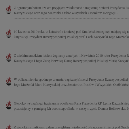
Z ogromnym bólem i żalem przyjąłem wiadomość o tragicznej śmierci Prezydenta Rze
Kaczyńskiego oraz Jego Małżonki a także wszystkich Członków Delegacji...
10 kwietnia 2010 roku w katastrofie lotniczej pod Smoleńskiem zginęli udający się 
katyńskiej Prezydent Rzeczypospolitej Polskiej prof. Lech Kaczyński Jego Małżonka
Z wielkim smutkiem i żalem żegnamy zmarłych 10 kwietnia 2010 roku Prezydenta Rz
Kaczyńskiego i Jego Żonę Pierwszą Damę Rzeczypospolitej Polskiej Marię Kaczyńs
W obliczu niewiarygodnego dramatu tragicznej śmierci Prezydenta Rzeczypospolitej
Jego Małżonki Marii Kaczyńskiej oraz Senatorów, Posłów i Wszystkich Osób które.
Głęboko wstrząśnięci tragicznym odejściem Pana Prezydenta RP Lecha Kaczyńskieg
pozostajemy z pamięcią Ich osobistego śladu w naszym życiu Danuta Bolikowska, Jo
Z głębokim smutkiem i żalem przyjęliśmy wiadomość o tragicznej śmierci pod Smol