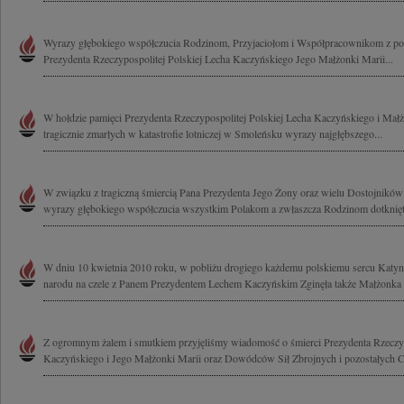
Wyrazy głębokiego współczucia Rodzinom, Przyjaciołom i Współpracownikom z pow
Prezydenta Rzeczypospolitej Polskiej Lecha Kaczyńskiego Jego Małżonki Marii...
W hołdzie pamięci Prezydenta Rzeczypospolitej Polskiej Lecha Kaczyńskiego i Mał
tragicznie zmarłych w katastrofie lotniczej w Smoleńsku wyrazy najgłębszego...
W związku z tragiczną śmiercią Pana Prezydenta Jego Żony oraz wielu Dostojnikó
wyrazy głębokiego współczucia wszystkim Polakom a zwłaszcza Rodzinom dotknięt
W dniu 10 kwietnia 2010 roku, w pobliżu drogiego każdemu polskiemu sercu Katynia,
narodu na czele z Panem Prezydentem Lechem Kaczyńskim Zginęła także Małżonka P
Z ogromnym żalem i smutkiem przyjęliśmy wiadomość o śmierci Prezydenta Rzeczyp
Kaczyńskiego i Jego Małżonki Marii oraz Dowódców Sił Zbrojnych i pozostałych C