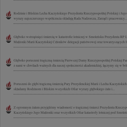
Rodzinie i Bliskim Lecha Kaczyńskiego Prezydenta Rzeczypospolitej Polskiej i Jeg
wyrazy najszczerszego współczucia składają Rada Nadzorcza, Zarząd i pracownicy...
Głęboko wstrząśnięci śmiercią w katastrofie lotniczej w Smoleńsku Prezydenta RP
Małżonki Marii Kaczyńskiej Członków delegacji państwowej oraz towarzyszących I
Głęboko poruszeni tragiczną śmiercią Pierwszej Damy Rzeczypospolitej Polskiej Pan
z nami w chwilach ważnych dla naszej społeczności akademickiej, łączymy się w bólu
Poruszeni do głębi tragiczną śmiercią Pary Prezydenckiej Marii i Lecha Kaczyński
składamy Rodzinom i Bliskim wszystkich Ofiar wyrazy głębokiego żalu i...
Z ogromnym żalem przyjęliśmy wiadomość o tragicznej śmierci Prezydenta Rzeczypo
Kaczyńskiego Jego Małżonki oraz wszystkich Ofiar katastrofy lotniczej pod Smoleń