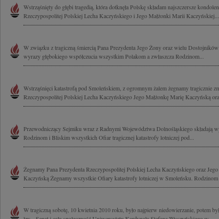
Wstrząśnięty do głębi tragedią, która dotknęła Polskę składam najszczersze kondole
Rzeczypospolitej Polskiej Lecha Kaczyńskiego i Jego Małżonki Marii Kaczyńskiej...
W związku z tragiczną śmiercią Pana Prezydenta Jego Żony oraz wielu Dostojnikó
wyrazy głębokiego współczucia wszystkim Polakom a zwłaszcza Rodzinom...
Wstrząśnięci katastrofą pod Smoleńskiem, z ogromnym żalem żegnamy tragicznie z
Rzeczypospolitej Polskiej Lecha Kaczyńskiego Jego Małżonkę Marię Kaczyńską ora
Przewodniczący Sejmiku wraz z Radnymi Województwa Dolnośląskiego składają wy
Rodzinom i Bliskim wszystkich Ofiar tragicznej katastrofy lotniczej pod...
Żegnamy Pana Prezydenta Rzeczypospolitej Polskiej Lecha Kaczyńskiego oraz Jeg
Kaczyńską Żegnamy wszystkie Ofiary katastrofy lotniczej w Smoleńsku. Rodzinom i
W tragiczną sobotę, 10 kwietnia 2010 roku, było najpierw niedowierzanie, potem był 
łzy... Senat i cała społeczność Uniwersytetu Kardynała Stefana Wyszyńskiego w...