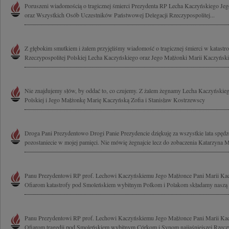
Poruszeni wiadomością o tragicznej śmierci Prezydenta RP Lecha Kaczyńskiego Je
oraz Wszystkich Osób Uczestników Państwowej Delegacji Rzeczypospolitej...
Z głębokim smutkiem i żalem przyjęliśmy wiadomość o tragicznej śmierci w katastrof
Rzeczypospolitej Polskiej Lecha Kaczyńskiego oraz Jego Małżonki Marii Kaczyńskiej
Nie znajdujemy słów, by oddać to, co czujemy. Z żalem żegnamy Lecha Kaczyńskieg
Polskiej i Jego Małżonkę Marię Kaczyńską Zofia i Stanisław Kostrzewscy
Droga Pani Prezydentowo Drogi Panie Prezydencie dziękuję za wszystkie lata spęd
pozostaniecie w mojej pamięci. Nie mówię żegnajcie lecz do zobaczenia Katarzyna M
Panu Prezydentowi RP prof. Lechowi Kaczyńskiemu Jego Małżonce Pani Marii Kac
Ofiarom katastrofy pod Smoleńskiem wybitnym Polkom i Polakom składamy naszą mo
Panu Prezydentowi RP prof. Lechowi Kaczyńskiemu Jego Małżonce Pani Marii Kac
Ofiarom tragedii pod Smoleńskiem wybitnym Córkom i Synom najjaśniejszej Rzeczyp