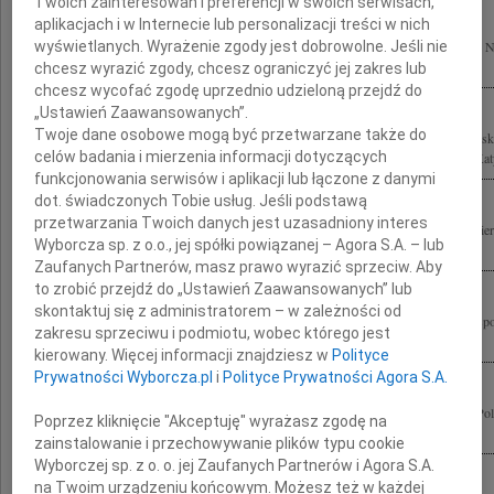
Twoich zainteresowań i preferencji w swoich serwisach,
aplikacjach i w Internecie lub personalizacji treści w nich
Tragiczne chwile pod Smoleńskiem pogrążyły Naród Polski w cierpieniu i żałobie.
wyświetlanych. Wyrażenie zgody jest dobrowolne. Jeśli nie
rozmiarze strata tylu wybitnych Osób, wśród których los naznaczył...
chcesz wyrazić zgody, chcesz ograniczyć jej zakres lub
chcesz wycofać zgodę uprzednio udzieloną przejdź do
„Ustawień Zaawansowanych”.
Twoje dane osobowe mogą być przetwarzane także do
Jesteśmy głęboko poruszeni tragiczną śmiercią Prezydenta RP Pana Lecha Kaczyńsk
celów badania i mierzenia informacji dotyczących
Kaczyńskiej oraz wszystkich Uczestników dramatycznie przerwanej podróży do Katyn
funkcjonowania serwisów i aplikacji lub łączone z danymi
dot. świadczonych Tobie usług. Jeśli podstawą
przetwarzania Twoich danych jest uzasadniony interes
Wstrząśnięci tragedią, jaka dotknęła Polskę, łączymy się w bólu i modlitwie po śmi
Wyborcza sp. z o.o., jej spółki powiązanej – Agora S.A. – lub
Prezydenta Rzeczypospolitej Polskiej i Jego Małżonki Marii Kaczyńskiej oraz...
Zaufanych Partnerów, masz prawo wyrazić sprzeciw. Aby
to zrobić przejdź do „Ustawień Zaawansowanych” lub
skontaktuj się z administratorem – w zależności od
Społeczność chińska, głęboko poruszona tragiczną śmiercią Prezydenta Rzeczypospol
zakresu sprzeciwu i podmiotu, wobec którego jest
Kaczyńskiego Jego Żony Pani Marii Kaczyńskiej oraz Wszystkich Osób które...
kierowany. Więcej informacji znajdziesz w
Polityce
Prywatności Wyborcza.pl
i
Polityce Prywatności Agora S.A.
W najgłębszym bólu żegnamy Lecha Kaczyńskiego Prezydenta Rzeczypospolitej Pol
Poprzez kliknięcie "Akceptuję" wyrażasz zgodę na
oraz Wszystkie Ofiary tragedii pod Smoleńskiem Wyrazy żalu i współczucia...
zainstalowanie i przechowywanie plików typu cookie
Wyborczej sp. z o. o. jej Zaufanych Partnerów i Agora S.A.
na Twoim urządzeniu końcowym. Możesz też w każdej