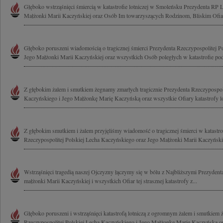
Głęboko wstrząśnięci śmiercią w katastrofie lotniczej w Smoleńsku Prezydenta RP 
Małżonki Marii Kaczyńskiej oraz Osób Im towarzyszących Rodzinom, Bliskim Ofiar
Głęboko poruszeni wiadomością o tragicznej śmierci Prezydenta Rzeczypospolitej P
Jego Małżonki Marii Kaczyńskiej oraz wszystkich Osób poległych w katastrofie pod
Z głębokim żalem i smutkiem żegnamy zmarłych tragicznie Prezydenta Rzeczypospoli
Kaczyńskiego i Jego Małżonkę Marię Kaczyńską oraz wszystkie Ofiary katastrofy lot
Z głębokim smutkiem i żalem przyjęliśmy wiadomość o tragicznej śmierci w katastrof
Rzeczypospolitej Polskiej Lecha Kaczyńskiego oraz Jego Małżonki Marii Kaczyńskiej
Wstrząśnięci tragedią naszej Ojczyzny łączymy się w bólu z Najbliższymi Prezyde
małżonki Marii Kaczyńskiej i wszystkich Ofiar tej strasznej katastrofy z...
Głęboko poruszeni i wstrząśnięci katastrofą lotniczą z ogromnym żalem i smutkiem
Rzeczypospolitej Polskiej Lecha Kaczyńskiego i Jego Małżonkę Marię Kaczyńską or