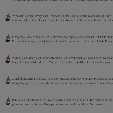
W hołdzie pamięci Prezydenta Rzeczypospolitej Polskiej Lecha Kaczyńskiego i Jeg
oraz wszystkich Ofiar katastrofy lotniczej w Smoleńsku Rodzinom i Najbliższym Zm
Okręgowa Rada Adwokacka w Warszawie wstrząśnięta wiadomością o katastrofie lotn
Prezydent Rzeczypospolitej Polskiej Lech Kaczyński wraz z Małżonką Marią Kaczyńs
Wyrazy głębokiego współczucia Rodzinie Pary Prezydenckiej Lecha i Marii Kaczyńs
tragedii w Smoleńsku składają Zarząd, pracownicy i młodzież Szkolnego Związku...
Z głębokim żalem i smutkiem żegnamy Prezydenta Rzeczypospolitej Polskiej Lech
Marię Kaczyńską oraz wszystkie Ofiary katastrofy lotniczej pod Smoleńskiem Zarząd
Panu Posłowi Jarosławowi Kaczyńskiemu Prezesowi Prawa i Sprawiedliwości słowa
powodu tragicznej śmierci Brata pamiętający w modlitwie Stefan Niesiołowski...