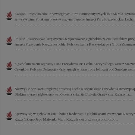
Związek Pracodawców Innowacyjnych Firm Farmaceutycznych INFARMA wyraża głęb
ze wszystkimi Polakami przeżywającymi tragedię śmierci Pary Prezydenckiej Lecha i 
Polskie Towarzystwo Turystyczno-Krajoznawcze z głębokim żalem i smutkiem przyj
śmierci Prezydenta Rzeczypospolitej Polskiej Lecha Kaczyńskiego i Grona Znamienit
Z głębokim żalem żegnamy Pana Prezydenta RP Lecha Kaczyńskiego wraz z Małżo
Członków Polskiej Delegacji którzy zginęli w katastrofie lotniczej pod Smoleńskiem.
Niezwykle poruszeni tragiczną śmiercią Lecha Kaczyńskiego Prezydenta Rzeczypospol
Bliskim wyrazy głębokiego współczucia składają Elżbieta Grajewska, Katarzyna...
Łączymy się w głębokim żalu i bólu z Rodzinami i Najbliższymi Prezydenta Rzeczypo
Kaczyńskiego Jego Małżonki Marii Kaczyńskiej oraz wszystkich osób...