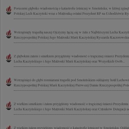
Poruszeni głęboko wiadomością o katastrofie lotniczej w Smoleńsku, w której zginęl
Polskiej Lech Kaczyński wraz z Małżonką ostatni Prezydent RP na Uchodźstwie Rys
Wstrząśnięty tragedią naszej Ojczyzny łączę się w żalu z Najbliższymi Lecha Kaczy
Rzeczypospolitej Polskiej Jego Małżonki Marii Kaczyńskiej Ryszarda Kaczorowskie
Z głębokim żalem i smutkiem przyjęliśmy wiadomość o tragicznej śmierci Prezydenta
Lecha Kaczyńskiego i Jego Małżonki Marii Kaczyńskiej oraz Wszystkich Osób...
Wstrząśnięci do głębi rozmiarami tragedii pod Smoleńskiem oddajemy hołd Lecho
Rzeczypospolitej Polskiej Marii Kaczyńskiej Pierwszej Damie Rzeczypospolitej Polsk
Z wielkim smutkiem i żalem przyjęliśmy wiadomość o tragicznej śmierci Prezydenta 
Lecha Kaczyńskiego i Jego Małżonki Marii Kaczyńskiej oraz Członków Delegacji uda
Z wielkim żalem przyjęliśmy wiadomość o katastrofie lotniczej w Smoleńsku. Odda