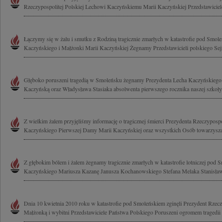
Rzeczypospolitej Polskiej Lechowi Kaczyńskiemu Marii Kaczyńskiej Przedstawicie
Łączymy się w żalu i smutku z Rodziną tragicznie zmarłych w katastrofie pod Smol
Kaczyńskiego i Małżonki Marii Kaczyńskiej Żegnamy Przedstawicieli polskiego Sejm
Głęboko poruszeni tragedią w Smoleńsku żegnamy Prezydenta Lecha Kaczyńskiego
Kaczyńską oraz Władysława Stasiaka absolwenta pierwszego rocznika naszej szkoły
Z wielkim żalem przyjęliśmy informację o tragicznej śmierci Prezydenta Rzeczypospo
Kaczyńskiego Pierwszej Damy Marii Kaczyńskiej oraz wszystkich Osób towarzyszą
Z głębokim bólem i żalem żegnamy tragicznie zmarłych w katastrofie lotniczej pod
Kaczyńskiego Mariusza Kazanę Janusza Kochanowskiego Stefana Melaka Stanisława
Dnia 10 kwietnia 2010 roku w katastrofie pod Smoleńskiem zginęli Prezydent Rzeczy
Małżonką i wybitni Przedstawiciele Państwa Polskiego Poruszeni ogromem tragedii 