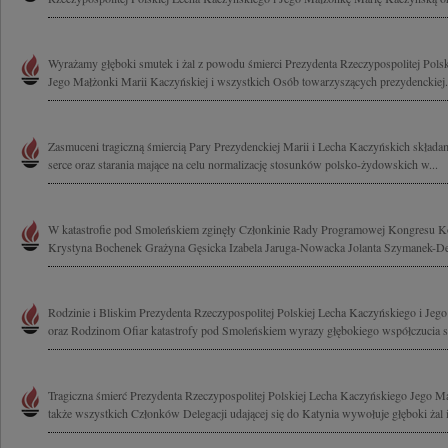
Wyrażamy głęboki smutek i żal z powodu śmierci Prezydenta Rzeczypospolitej Pols
Jego Małżonki Marii Kaczyńskiej i wszystkich Osób towarzyszących prezydenckiej.
Zasmuceni tragiczną śmiercią Pary Prezydenckiej Marii i Lecha Kaczyńskich składa
serce oraz starania mające na celu normalizację stosunków polsko-żydowskich w...
W katastrofie pod Smoleńskiem zginęły Członkinie Rady Programowej Kongresu K
Krystyna Bochenek Grażyna Gęsicka Izabela Jaruga-Nowacka Jolanta Szymanek-Der
Rodzinie i Bliskim Prezydenta Rzeczypospolitej Polskiej Lecha Kaczyńskiego i Jeg
oraz Rodzinom Ofiar katastrofy pod Smoleńskiem wyrazy głębokiego współczucia sk
Tragiczna śmierć Prezydenta Rzeczypospolitej Polskiej Lecha Kaczyńskiego Jego Ma
także wszystkich Członków Delegacji udającej się do Katynia wywołuje głęboki żal i