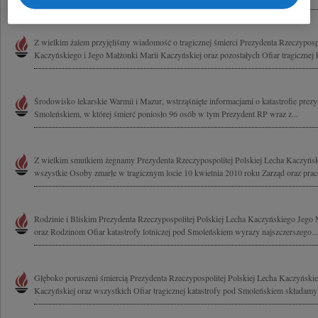
Z wielkim żalem przyjęliśmy wiadomość o tragicznej śmierci Prezydenta Rzeczypospo
Kaczyńskiego i Jego Małżonki Marii Kaczyńskiej oraz pozostałych Ofiar tragicznej ka
Środowisko lekarskie Warmii i Mazur, wstrząśnięte informacjami o katastrofie pre
Smoleńskiem, w której śmierć poniosło 96 osób w tym Prezydent RP wraz z...
Z wielkim smutkiem żegnamy Prezydenta Rzeczypospolitej Polskiej Lecha Kaczyńs
wszystkie Osoby zmarłe w tragicznym locie 10 kwietnia 2010 roku Zarząd oraz pra
Rodzinie i Bliskim Prezydenta Rzeczypospolitej Polskiej Lecha Kaczyńskiego Jego
oraz Rodzinom Ofiar katastrofy lotniczej pod Smoleńskiem wyrazy najszczerszego...
Głęboko poruszeni śmiercią Prezydenta Rzeczypospolitej Polskiej Lecha Kaczyński
Kaczyńskiej oraz wszystkich Ofiar tragicznej katastrofy pod Smoleńskiem składamy