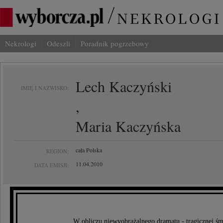
Nekrologi
Odeszli
Poradnik pogrzebowy
Lech Kaczyński
IMIĘ I NAZWISKO:
,
Maria Kaczyńska
cała Polska
REGION:
11.04.2010
DATA EMISJI:
W obliczu niewyobrażalnego dramatu - tragicznej śm