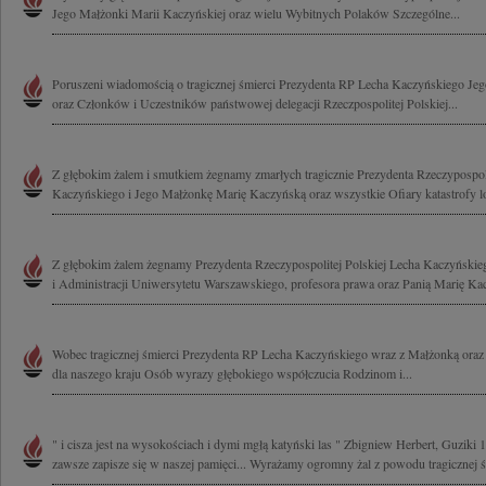
Jego Małżonki Marii Kaczyńskiej oraz wielu Wybitnych Polaków Szczególne...
Poruszeni wiadomością o tragicznej śmierci Prezydenta RP Lecha Kaczyńskiego Je
oraz Członków i Uczestników państwowej delegacji Rzeczpospolitej Polskiej...
Z głębokim żalem i smutkiem żegnamy zmarłych tragicznie Prezydenta Rzeczypospoli
Kaczyńskiego i Jego Małżonkę Marię Kaczyńską oraz wszystkie Ofiary katastrofy lot
Z głębokim żalem żegnamy Prezydenta Rzeczypospolitej Polskiej Lecha Kaczyński
i Administracji Uniwersytetu Warszawskiego, profesora prawa oraz Panią Marię Kac
Wobec tragicznej śmierci Prezydenta RP Lecha Kaczyńskiego wraz z Małżonką oraz
dla naszego kraju Osób wyrazy głębokiego współczucia Rodzinom i...
" i cisza jest na wysokościach i dymi mgłą katyński las " Zbigniew Herbert, Guziki 
zawsze zapisze się w naszej pamięci... Wyrażamy ogromny żal z powodu tragicznej śm