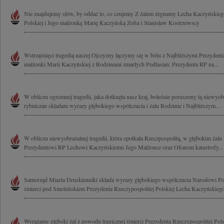
Nie znajdujemy słów, by oddać to, co czujemy Z żalem żegnamy Lecha Kaczyńskieg
Polskiej i Jego małżonkę Marię Kaczyńską Zofia i Stanisław Kostrzewscy
Wstrząśnięci tragedią naszej Ojczyzny łączymy się w bólu z Najbliższymi Prezyde
małżonki Marii Kaczyńskiej z Rodzinami zmarłych Podlasian: Prezydenta RP na...
W obliczu ogromnej tragedii, jaka dotknęła nasz kraj, boleśnie poruszony tą niewyobr
rybniczan składam wyrazy głębokiego współczucia i żalu Rodzinie i Najbliższym...
W obliczu niewyobrażalnej tragedii, która spotkała Rzeczpospolitą, w głębokim żalu
Prezydentowi RP Lechowi Kaczyńskiemu Jego Małżonce oraz Ofiarom katastrofy...
Samorząd Miasta Druskienniki składa wyrazy głębokiego współczucia Narodowi Po
śmierci pod Smoleńskiem Prezydenta Rzeczypospolitej Polskiej Lecha Kaczyńskiego
Wyrażamy głęboki żal z powodu tragicznej śmierci Prezydenta Rzeczypospolitej Pol