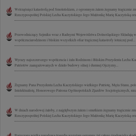
Wstrząśnięci katastrofą pod Smoleńskiem, z ogromnym żalem żegnamy tragicznie z
Rzeczypospolitej Polskiej Lecha Kaczyńskiego Jego Małżonkę Marię Kaczyńską ora
Przewodniczący Sejmiku wraz z Radnymi Województwa Dolnośląskiego Składają w
współczuciarodzinom i bliskim wszystkich ofiar tragicznej katastrofy lotniczej pod...
Wyrazy najszczerszego współczucia i żalu Rodzinom i Bliskim Prezydenta Lecha Ka
Patriotów zaangażowanych w dzieło budowy silnej i dumnej Ojczyzny...
Żegnamy Pana Prezydenta Lecha Kaczyńskiego wielkiego Patriotę, Męża Stanu, polsk
Intelektualistę, Honorowego Patrona Ogólnopolskich Zjazdów Socjologicznych, nie
W dniach narodowej żałoby, z najgłębszym żalem i smutkiem żegnamy tragicznie zm
Rzeczypospolitej Polskiej Lecha Kaczyńskiego Jego Małżonkę Marię Kaczyńską oraz
Poruszona wielką narodową tragedią wyrażam ogromny żal całego środowiska akad