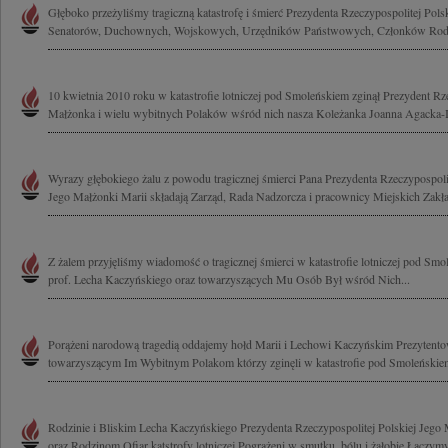
Głęboko przeżyliśmy tragiczną katastrofę i śmierć Prezydenta Rzeczypospolitej Pols
Senatorów, Duchownych, Wojskowych, Urzędników Państwowych, Członków Rodzi
10 kwietnia 2010 roku w katastrofie lotniczej pod Smoleńskiem zginął Prezydent Rze
Małżonka i wielu wybitnych Polaków wśród nich nasza Koleżanka Joanna Agacka-I
Wyrazy głębokiego żalu z powodu tragicznej śmierci Pana Prezydenta Rzeczypospol
Jego Małżonki Marii składają Zarząd, Rada Nadzorcza i pracownicy Miejskich Zakła
Z żalem przyjęliśmy wiadomość o tragicznej śmierci w katastrofie lotniczej pod S
prof. Lecha Kaczyńskiego oraz towarzyszących Mu Osób Był wśród Nich...
Porążeni narodową tragedią oddajemy hołd Marii i Lechowi Kaczyńskim Prezytent
towarzyszącym Im Wybitnym Polakom którzy zginęli w katastrofie pod Smoleńskiem
Rodzinie i Bliskim Lecha Kaczyńskiego Prezydenta Rzeczypospolitej Polskiej Jego
oraz Rodzinom Ofiar katstrofy lotniczej Pogrążeni w smutku, bólu i żałobie Łączymy