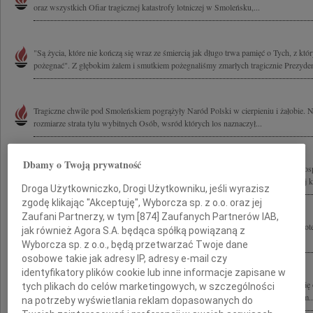
oraz wszystkich Ofiar tragicznej katastrofy lotniczej w Smoleńsku,...
"Są życia, które nie kończą się wraz ze śmiercią jak długo trwa pamięć o Tych, z któ
pożegnać". Z głębokim żalem i smutkiem pożegnaliśmy zmarłych tragicznie Prezyden
Tragiczne chwile pod Smoleńskiem pogrążyły Naród Polski w cierpieniu i żałobie.
rozmiarze strata tylu wybitnych Osób, wsród których los naznaczył...
Dbamy o Twoją prywatność
Z wielkim bólem przyjęliśmy wiadomość o tragicznej śmierci Prezydenta Rzeczyposp
Kaczyńskiego i Jego Małżonki Marii Kaczyńskiej oraz wszystkich Ofiar tragicznej ka
Droga Użytkowniczko, Drogi Użytkowniku, jeśli wyrazisz
zgodę klikając "Akceptuję", Wyborcza sp. z o.o. oraz jej
Zaufani Partnerzy, w tym [
874
] Zaufanych Partnerów IAB,
W tamtą tragiczną sobotę, 10 kwietnia 2010 roku, najpierw było niedowierzanie, pote
jak również Agora S.A. będąca spółką powiązaną z
są łzy... Katastrofa lotnicza, jaka wydarzyła się pod Smoleńskiem,...
Wyborcza sp. z o.o., będą przetwarzać Twoje dane
osobowe takie jak adresy IP, adresy e-mail czy
identyfikatory plików cookie lub inne informacje zapisane w
Pogrążeni w bólu żegnamy Prezydenta Lecha Kaczyńskiego i Jego Małżonkę Marię o
tych plikach do celów marketingowych, w szczególności
Zmarłych podczas katastrofy w Smoleńsku Cześć Ich pamięci! Rodzinom i Bliskim..
na potrzeby wyświetlania reklam dopasowanych do