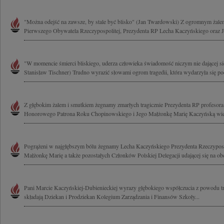
"Można odejść na zawsze, by stale być blisko" (Jan Twardowski) Z ogromnym żal
Pierwszego Obywatela Rzeczypospolitej, Prezydenta RP Lecha Kaczyńskiego oraz J
"W momencie śmierci bliskiego, uderza człowieka świadomość niczym nie dającej się
Stanisław Tischner) Trudno wyrazić słowami ogrom tragedii, która wydarzyła się pod
Z głębokim żalem i smutkiem żegnamy zmarłych tragicznie Prezydenta RP profesor
Honorowego Patrona Roku Chopinowskiego i Jego Małżonkę Marię Kaczyńską wielk
Pogrążeni w najgłębszym bólu żegnamy Lecha Kaczyńskiego Prezydenta Rzeczypospo
Małżonkę Marię a także pozostałych Członków Polskiej Delegacji udającej się na ob
Pani Marcie Kaczyńskiej-Dubienieckiej wyrazy głębokiego współczucia z powodu t
składają Dziekan i Prodziekan Kolegium Zarządzania i Finansów Szkoły...