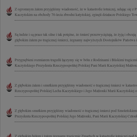
Z ogromnym żalem przyjęliśmy wiadomość, że w katastrofie lotniczej, udając się 
Kaczyńskim na obchody 70-lecia zbrodni katyńskiej, zginęli działacze Polskiego To
Są ludzie i są prace tak silne i tak potężne, że śmierć przezwyciężają, że żyją i obcują
głębokim żalem po tragicznej śmierci, żegnamy najwyższych Dostojników Państwa i.
Przygnębieni rozmiarem tragedii łączymy się w bólu z Rodzinami i Bliskimi tragicz
Kaczyńskiego Prezydenta Rzeczypospolitej Polskiej Pani Marii Kaczyńskiej Małżonk
Z głębokim żalem i smutkiem przyjęliśmy wiadomość o tragicznej śmierci w katastrof
Rzeczypospolitej Polskiej Lecha Kaczyńskiego i Jego Małżonki Marii Kaczyńskiej o
Z głębokim smutkiem przyjęliśmy wiadomość o tragicznej śmierci pod Smoleńskie
Prezydenta Rzeczypospolitej Polskiej Jego Małżonki, Pani Marii Kaczyńskiej Człon
Z głębokim bólem i żalem żegnamy tragicznie Zmarłych w katastrofie lotniczej pod