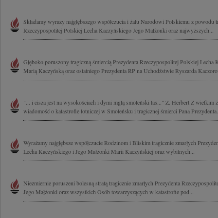
Składamy wyrazy najgłębszego współczucia i żalu Narodowi Polskiemu z powodu tr
Rzeczypospolitej Polskiej Lecha Kaczyńskiego Jego Małżonki oraz najwyższych...
Głęboko poruszony tragiczną śmiercią Prezydenta Rzeczypospolitej Polskiej Lecha
Marią Kaczyńską oraz ostatniego Prezydenta RP na Uchodźstwie Ryszarda Kaczoro
"... i cisza jest na wysokościach i dymi mgłą smoleński las..." Z. Herbert Z wielkim
wiadomość o katastrofie lotniczej w Smoleńsku i tragicznej śmierci Pana Prezydenta.
Wyrażamy najgłębsze współczucie Rodzinom i Bliskim tragicznie zmarłych Prezydent
Lecha Kaczyńskiego i Jego Małżonki Marii Kaczyńskiej oraz wybitnych...
Niezmiernie poruszeni bolesną stratą tragicznie zmarłych Prezydenta Rzeczypospoli
Jego Małżonki oraz wszystkich Osób towarzyszących w katastrofie pod...