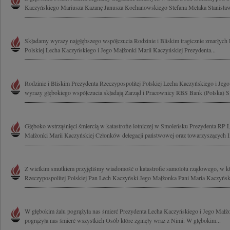
Kaczyńskiego Mariusza Kazanę Janusza Kochanowskiego Stefana Melaka Stanisława
Składamy wyrazy najgłębszego współczucia Rodzinie i Bliskim tragicznie zmarłych 
Polskiej Lecha Kaczyńskiego i Jego Małżonki Marii Kaczyńskiej Prezydenta...
Rodzinie i Bliskim Prezydenta Rzeczypospolitej Polskiej Lecha Kaczyńskiego i Jeg
wyrazy głębokiego współczucia składają Zarząd i Pracownicy RBS Bank (Polska) S
Głęboko wstrząśnięci śmiercią w katastrofie lotniczej w Smoleńsku Prezydenta RP
Małżonki Marii Kaczyńskiej Członków delegacji państwowej oraz towarzyszących I
Z wielkim smutkiem przyjęliśmy wiadomość o katastrofie samolotu rządowego, w kt
Rzeczypospolitej Polskiej Pan Lech Kaczyński Jego Małżonka Pani Maria Kaczyńska
W głębokim żalu pogrążyła nas śmierć Prezydenta Lecha Kaczyńskiego i Jego Małż
pogrążyła nas śmierć wszystkich Osób które zginęły wraz z Nimi. W głębokim...