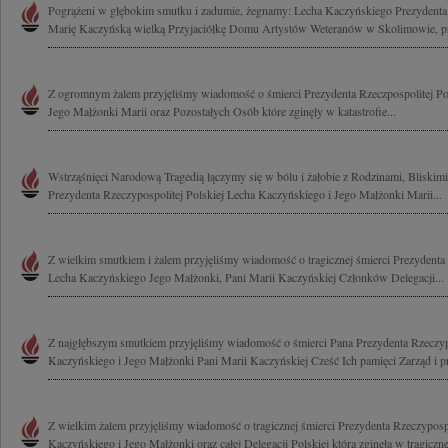
Pogrążeni w głębokim smutku i zadumie, żegnamy: Lecha Kaczyńskiego Prezydenta 
Marię Kaczyńską wielką Przyjaciółkę Domu Artystów Weteranów w Skolimowie, pr
Z ogromnym żalem przyjęliśmy wiadomość o śmierci Prezydenta Rzeczpospolitej Po
Jego Małżonki Marii oraz Pozostałych Osób które zginęły w katastrofie...
Wstrząśnięci Narodową Tragedią łączymy się w bólu i żałobie z Rodzinami, Bliski
Prezydenta Rzeczypospolitej Polskiej Lecha Kaczyńskiego i Jego Małżonki Marii...
Z wielkim smutkiem i żalem przyjęliśmy wiadomość o tragicznej śmierci Prezydenta 
Lecha Kaczyńskiego Jego Małżonki, Pani Marii Kaczyńskiej Członków Delegacji...
Z najgłębszym smutkiem przyjęliśmy wiadomość o śmierci Pana Prezydenta Rzeczypo
Kaczyńskiego i Jego Małżonki Pani Marii Kaczyńskiej Cześć Ich pamięci Zarząd i p
Z wielkim żalem przyjęliśmy wiadomość o tragicznej śmierci Prezydenta Rzeczypospo
Kaczyńskiego i Jego Małżonki oraz całej Delegacji Polskiej która zginęła w tragicznej