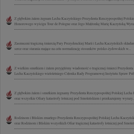
Z głębokim żalem żegnam Lecha Kaczyńskiego Prezydenta Rzeczypospolitej Polskiej
Honorowego wyścigu Tour de Pologne oraz Jego Małżonkę Marię Kaczyńską Wyrazy
Zasmuceni tragiczną śmiercią Pary Prezydenckiej Marii i Lecha Kaczyńskich składa
serce oraz starania mające na celu normalizację stosunków polsko-żydowskich w...
Z wielkim smutkiem i żalem przyjęliśmy wiadomość o tragicznej śmierci Prezydenta 
Lecha Kaczyńskiego wieloletniego Członka Rady Programowej Instytutu Spraw Publ
Z głębokim żalem i smutkiem żegnamy Prezydenta Rzeczypospolitej Polskiej Lech
oraz wszystkie Ofiary katastrofy lotniczej pod Smoleńskiem i przekazujemy wyrazy..
Rodzinom i Bliskim zmarłego Prezydenta Rzeczypospolitej Polskiej Lecha Kaczyńsk
oraz Rodzinom i Bliskim wszystkich Ofiar tragicznej katastrofy lotniczej pod Smole