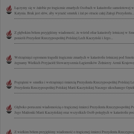
Łączymy się w żałobie po tragicznie zmarłych Osobach w katastrofie samolotowej
Katynia. Brak jest słów, aby wyrazić smutek i żal po stracie całej Załogi Prezydenta..
Z głębokim bólem przyjęliśmy wiadomość, że wśród ofiar katastrofy lotniczej w Sm
ponieśli Prezydent Rzeczypospolitej Polskiej Lech Kaczyński i Jego...
Wstrząśnięci ogromem tragedii tragicznie zmarłych w katastrofie lotniczej pod Smo
żegnamy Wielkich Przyjaciół Stowarzyszenia Łagierników Żołnierzy Armii Krajowej
Pogrążeni w smutku i wstrząśnięci śmiercią Prezydenta Rzeczypospolitej Polskiej 
Prezydenta Rzeczypospolitej Polskiej Marii Kaczyńskiej Naszego ukochanego Opieku
Głęboko poruszeni wiadomością o tragicznej śmierci Prezydenta Rzeczypospolitej P
Jego Małżonki Marii Kaczyńskiej oraz wszystkich Osób poległych w katastrofie pod
Z wielkim bólem przyjęliśmy wiadomość o tragicznej śmierci Prezydenta Rzeczypospo