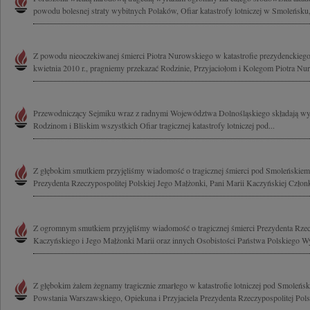
powodu bolesnej straty wybitnych Polaków, Ofiar katastrofy lotniczej w Smoleńsku,
Z powodu nieoczekiwanej śmierci Piotra Nurowskiego w katastrofie prezydenckieg
kwietnia 2010 r., pragniemy przekazać Rodzinie, Przyjaciołom i Kolegom Piotra Nu
Przewodniczący Sejmiku wraz z radnymi Województwa Dolnośląskiego składają wy
Rodzinom i Bliskim wszystkich Ofiar tragicznej katastrofy lotniczej pod...
Z głębokim smutkiem przyjęliśmy wiadomość o tragicznej śmierci pod Smoleńskie
Prezydenta Rzeczypospolitej Polskiej Jego Małżonki, Pani Marii Kaczyńskiej Człon
Z ogromnym smutkiem przyjęliśmy wiadomość o tragicznej śmierci Prezydenta Rzecz
Kaczyńskiego i Jego Małżonki Marii oraz innych Osobistości Państwa Polskiego Wy
Z głębokim żalem żegnamy tragicznie zmarłego w katastrofie lotniczej pod Smole
Powstania Warszawskiego, Opiekuna i Przyjaciela Prezydenta Rzeczypospolitej Polsk