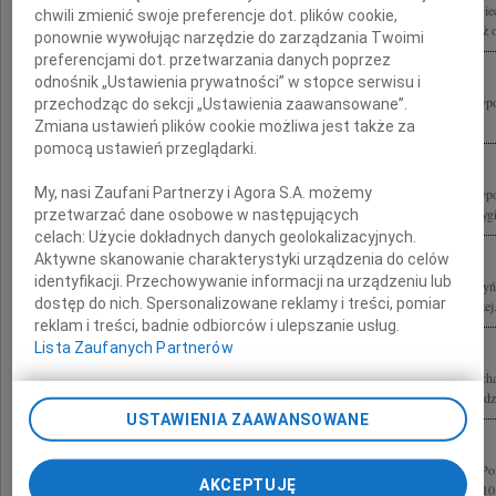
Zarząd Towarzystwa Przyjaciół Dzieci Ulicy "Przywrócić Dzieciństwo? im. K. Lisie
chwili zmienić swoje preferencje dot. plików cookie,
wychowankowie Kazimierza Lisieckiego w kraju i za granicą oraz dzieci i młodzież 
ponownie wywołując narzędzie do zarządzania Twoimi
preferencjami dot. przetwarzania danych poprzez
odnośnik „Ustawienia prywatności” w stopce serwisu i
Z wielkim żalem żegnamy Pana Profesora Lecha Kaczyńskiego Prezydenta Rzeczyposp
przechodząc do sekcji „Ustawienia zaawansowane”.
jednocześnie wybitnego specjalistę prawa pracy, który wniósł istotny, twórczy...
Zmiana ustawień plików cookie możliwa jest także za
pomocą ustawień przeglądarki.
My, nasi Zaufani Partnerzy i Agora S.A. możemy
Z wielkim żalem żegnamy Pana Profesora Lecha Kaczyńskiego Prezydenta Rzeczyposp
jednocześnie wybitnego specjalistę prawa pracy, który wniósł istotny, twórczy i oryg
przetwarzać dane osobowe w następujących
celach:
Użycie dokładnych danych geolokalizacyjnych.
Aktywne skanowanie charakterystyki urządzenia do celów
identyfikacji. Przechowywanie informacji na urządzeniu lub
10 kwietnia 2010 roku w katastrofie lotniczej pod Smoleńskiem zginęli Lech Kaczyń
dostęp do nich. Spersonalizowane reklamy i treści, pomiar
Polskiej bp gen. ks. Tadeusz Płoski Ordynariusz Polowy Wojska Polskiego Andrzej.
reklam i treści, badnie odbiorców i ulepszanie usług.
Lista Zaufanych Partnerów
Z ogromnym żalem i smutkiem żegnamy Prezydenta Rzeczypospolitej Polskiej Lec
Marię Kaczyńską oraz Wszystkie Ofiary katastrofy lotniczej pod Smoleńskiem Rodzi
USTAWIENIA ZAAWANSOWANE
Z głębokim żalem przyjęliśmy wiadomość o śmierci Prezydenta Rzeczypospolitej Po
AKCEPTUJĘ
wraz z Małżonką oraz pozostałych Ofiar katastrofy lotniczej z dnia 10 kwietnia 2010 