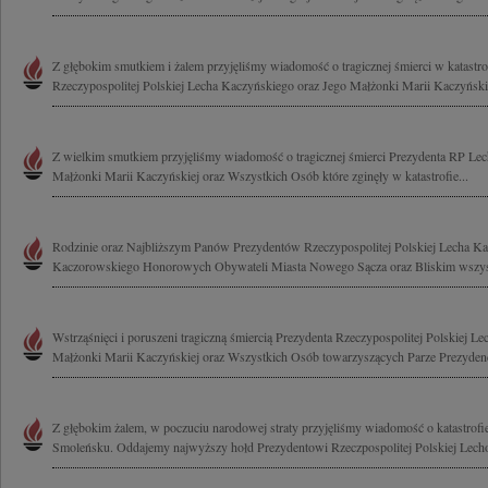
Z głębokim smutkiem i żalem przyjęliśmy wiadomość o tragicznej śmierci w katastrof
Rzeczypospolitej Polskiej Lecha Kaczyńskiego oraz Jego Małżonki Marii Kaczyńskiej
Z wielkim smutkiem przyjęliśmy wiadomość o tragicznej śmierci Prezydenta RP Lec
Małżonki Marii Kaczyńskiej oraz Wszystkich Osób które zginęły w katastrofie...
Rodzinie oraz Najbliższym Panów Prezydentów Rzeczypospolitej Polskiej Lecha Ka
Kaczorowskiego Honorowych Obywateli Miasta Nowego Sącza oraz Bliskim wszyst
Wstrząśnięci i poruszeni tragiczną śmiercią Prezydenta Rzeczypospolitej Polskiej L
Małżonki Marii Kaczyńskiej oraz Wszystkich Osób towarzyszących Parze Prezydenck
Z głębokim żalem, w poczuciu narodowej straty przyjęliśmy wiadomość o katastrof
Smoleńsku. Oddajemy najwyższy hołd Prezydentowi Rzeczpospolitej Polskiej Lech