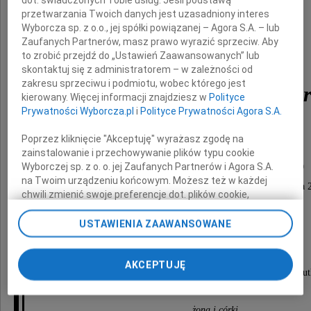
dot. świadczonych Tobie usług. Jeśli podstawą
przetwarzania Twoich danych jest uzasadniony interes
Wyborcza sp. z o.o., jej spółki powiązanej – Agora S.A. – lub
Zaufanych Partnerów, masz prawo wyrazić sprzeciw. Aby
dr nauk ekonomicznych
to zrobić przejdź do „Ustawień Zaawansowanych” lub
skontaktuj się z administratorem – w zależności od
zakresu sprzeciwu i podmiotu, wobec którego jest
Józef Henryk Szpona
kierowany. Więcej informacji znajdziesz w
Polityce
Prywatności Wyborcza.pl
i
Polityce Prywatności Agora S.A.
Poprzez kliknięcie "Akceptuję" wyrażasz zgodę na
Msza święta żałobna odprawiona zostanie
zainstalowanie i przechowywanie plików typu cookie
Wyborczej sp. z o. o. jej Zaufanych Partnerów i Agora S.A.
dnia 15 kwietnia 2010 roku o godzinie 13.30
na Twoim urządzeniu końcowym. Możesz też w każdej
w kościele pw. św. Dominika, ul. Dominikańska 2
chwili zmienić swoje preferencje dot. plików cookie,
po czym nastąpi odprowadzenie
ponownie wywołując narzędzie do zarządzania Twoimi
preferencjami dot. przetwarzania danych poprzez
USTAWIENIA ZAAWANSOWANE
do grobu na Cmentarz Służewski Stary.
odnośnik „Ustawienia prywatności” w stopce serwisu i
przechodząc do sekcji „Ustawienia zaawansowane”.
Zmiana ustawień plików cookie możliwa jest także za
AKCEPTUJĘ
O czym zawiadamiają pogrążone w głębokim smu
pomocą ustawień przeglądarki.
My, nasi Zaufani Partnerzy i Agora S.A. możemy
żona i córki