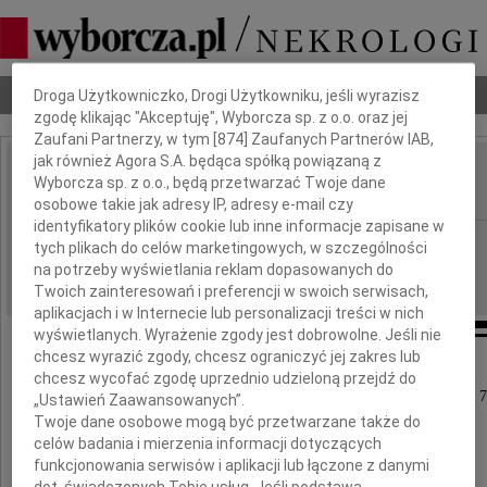
Dbamy o Twoją prywatność
Nekrologi
Odeszli
Poradnik pogrzebowy
Droga Użytkowniczko, Drogi Użytkowniku, jeśli wyrazisz
zgodę klikając "Akceptuję", Wyborcza sp. z o.o. oraz jej
Zaufani Partnerzy, w tym [
874
] Zaufanych Partnerów IAB,
jak również Agora S.A. będąca spółką powiązaną z
Józef Henryk Szponar
Wyborcza sp. z o.o., będą przetwarzać Twoje dane
IMIĘ I NAZWISKO:
osobowe takie jak adresy IP, adresy e-mail czy
identyfikatory plików cookie lub inne informacje zapisane w
Warszawa
REGION:
tych plikach do celów marketingowych, w szczególności
na potrzeby wyświetlania reklam dopasowanych do
12.04.2010
DATA EMISJI:
Twoich zainteresowań i preferencji w swoich serwisach,
aplikacjach i w Internecie lub personalizacji treści w nich
wyświetlanych. Wyrażenie zgody jest dobrowolne. Jeśli nie
chcesz wyrazić zgody, chcesz ograniczyć jej zakres lub
chcesz wycofać zgodę uprzednio udzieloną przejdź do
W dniu 8 kwietnia 2010 roku zmarł nagle w wieku 7
„Ustawień Zaawansowanych”.
Twoje dane osobowe mogą być przetwarzane także do
celów badania i mierzenia informacji dotyczących
funkcjonowania serwisów i aplikacji lub łączone z danymi