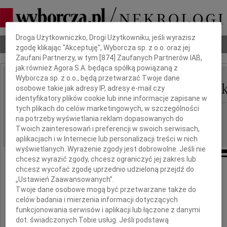
Dbamy o Twoją prywatność
Droga Użytkowniczko, Drogi Użytkowniku, jeśli wyrazisz
Nekrologi
Odeszli
Poradnik pogrzebowy
zgodę klikając "Akceptuję", Wyborcza sp. z o.o. oraz jej
Zaufani Partnerzy, w tym [
874
] Zaufanych Partnerów IAB,
jak również Agora S.A. będąca spółką powiązaną z
Wyborcza sp. z o.o., będą przetwarzać Twoje dane
Tomasz Marcin Gutowsk
osobowe takie jak adresy IP, adresy e-mail czy
IMIĘ I NAZWISKO:
identyfikatory plików cookie lub inne informacje zapisane w
tych plikach do celów marketingowych, w szczególności
Łódź
REGION:
na potrzeby wyświetlania reklam dopasowanych do
16.04.2010
DATA EMISJI:
Twoich zainteresowań i preferencji w swoich serwisach,
aplikacjach i w Internecie lub personalizacji treści w nich
wyświetlanych. Wyrażenie zgody jest dobrowolne. Jeśli nie
chcesz wyrazić zgody, chcesz ograniczyć jej zakres lub
chcesz wycofać zgodę uprzednio udzieloną przejdź do
Dnia 18 kwietnia 2010 roku
„Ustawień Zaawansowanych”.
mija druga rocznica nagłej śmierci
Twoje dane osobowe mogą być przetwarzane także do
celów badania i mierzenia informacji dotyczących
Tomasza Marcina
funkcjonowania serwisów i aplikacji lub łączone z danymi
dot. świadczonych Tobie usług. Jeśli podstawą