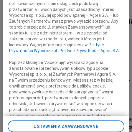
dot. świadczonych Tobie usług. Jeśli podstawą
przetwarzania Twoich danych jest uzasadniony interes
Wyborcza sp. z o.o., jej spółki powiązanej – Agora S.A. – lub
Wanda Porazińska-Jan
Zaufanych Partnerów, masz prawo wyrazić sprzeciw. Aby
to zrobić przejdź do „Ustawień Zaawansowanych” lub
skontaktuj się z administratorem – w zależności od
zakresu sprzeciwu i podmiotu, wobec którego jest
malarka, absolwentka ASP w Krakowie,
kierowany. Więcej informacji znajdziesz w
Polityce
Człowiek ciepły, skromny, subtelny i mądry,
Prywatności Wyborcza.pl
i
Polityce Prywatności Agora S.A.
Poprzez kliknięcie "Akceptuję" wyrażasz zgodę na
nasza kochana i najlepsza Żona i Mama.
zainstalowanie i przechowywanie plików typu cookie
Wyborczej sp. z o. o. jej Zaufanych Partnerów i Agora S.A.
W głębokim smutku zawiadamiają wszystkich,
na Twoim urządzeniu końcowym. Możesz też w każdej
chwili zmienić swoje preferencje dot. plików cookie,
którzy ją znali i kochali
ponownie wywołując narzędzie do zarządzania Twoimi
preferencjami dot. przetwarzania danych poprzez
mąż i dzieci z rodzinami
odnośnik „Ustawienia prywatności” w stopce serwisu i
przechodząc do sekcji „Ustawienia zaawansowane”.
Zmiana ustawień plików cookie możliwa jest także za
Msza święta i ceremonia pogrzebowa odbędą się
pomocą ustawień przeglądarki.
USTAWIENIA ZAAWANSOWANE
w środę 14 kwietnia 2010 roku o godzinie 10.20