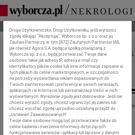
Dbamy o Twoją prywatność
Nekrologi
Odeszli
Poradnik pogrzebowy
Droga Użytkowniczko, Drogi Użytkowniku, jeśli wyrazisz
zgodę klikając "Akceptuję", Wyborcza sp. z o.o. oraz jej
Zaufani Partnerzy, w tym [
872
] Zaufanych Partnerów IAB,
jak również Agora S.A. będąca spółką powiązaną z
Wanda Porazińska-Janik
IMIĘ I NAZWISKO:
Wyborcza sp. z o.o., będą przetwarzać Twoje dane
osobowe takie jak adresy IP, adresy e-mail czy
identyfikatory plików cookie lub inne informacje zapisane w
Kraków
REGION:
tych plikach do celów marketingowych, w szczególności
09.04.2010
DATA EMISJI:
na potrzeby wyświetlania reklam dopasowanych do
Twoich zainteresowań i preferencji w swoich serwisach,
aplikacjach i w Internecie lub personalizacji treści w nich
wyświetlanych. Wyrażenie zgody jest dobrowolne. Jeśli nie
chcesz wyrazić zgody, chcesz ograniczyć jej zakres lub
W dniu 6 kwietnia 2010 roku zmarła nagle, przeżywszy 
chcesz wycofać zgodę uprzednio udzieloną przejdź do
„Ustawień Zaawansowanych”.
Twoje dane osobowe mogą być przetwarzane także do
celów badania i mierzenia informacji dotyczących
funkcjonowania serwisów i aplikacji lub łączone z danymi