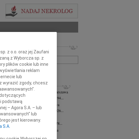
 nekrologów i wspomnień
. z o.o. oraz jej Zaufani
zwisko lub numer ogłoszenia:
ązaną z Wyborcza sp. z
ry plików cookie lub inne
wyświetlania reklam
+ szukanie zaawansowane
ernecie lub
sz wyrazić zgody, chcesz
KROLOGI
 Zaawansowanych”.
 Downarowicz
wiek: 94
07.08.2026
Warszawa
 dotyczących
u 1 sierpnia 2026 roku zmarł w wieku 94...
li podstawą
yna Czerny-Latek
07.08.2026
Warszawa
nej – Agora S.A. – lub
em zawiadamiamy, że dnia 3 sierpnia 2026...
aawansowanych” lub
olińska-Witort
07.08.2026
Warszawa
rego jest kierowany.
u 31 lipca 2026 roku zmarła w wieku 78...
a S.A.
rzata Kościelska
07.08.2026
Warszawa
lkim bólem zawiadamiamy, że 3...
ypu cookie Wyborczej sp.