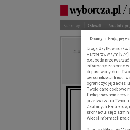
Nekrologi
Odeszli
Poradnik p
Dbamy o Twoją prywa
Barbar
Droga Użytkowniczko, Dr
IMIĘ I NAZWISKO:
Partnerzy, w tym [
874
]
o.o., będą przetwarzać 
Warszawa
REGION:
informacje zapisane w
dopasowanych do Twoich
10.04.2010
DATA EMISJI:
personalizacji treści 
ograniczyć jej zakres
Twoje dane osobowe mo
funkcjonowania serwisó
przetwarzania Twoich da
W 
Zaufanych Partnerów, 
skontaktuj się z admin
uko
Więcej informacji znaj
Poprzez kliknięcie "Ak