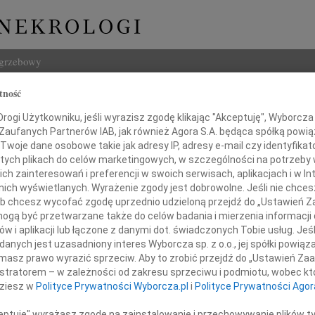
ogrzebowy
tność
Szukaj
a Rynkowska
ogi Użytkowniku, jeśli wyrazisz zgodę klikając "Akceptuję", Wyborcza sp
Imię i na
 Zaufanych Partnerów IAB, jak również Agora S.A. będąca spółką powi
Twoje dane osobowe takie jak adresy IP, adresy e-mail czy identyfikato
 tych plikach do celów marketingowych, w szczególności na potrzeby 
 zainteresowań i preferencji w swoich serwisach, aplikacjach i w Int
w nich wyświetlanych. Wyrażenie zgody jest dobrowolne. Jeśli nie chce
INNE NE
 lub chcesz wycofać zgodę uprzednio udzieloną przejdź do „Ustawień
Jerzy
gą być przetwarzane także do celów badania i mierzenia informacji
W dni
w i aplikacji lub łączone z danymi dot. świadczonych Tobie usług. Jeś
Kryst
nych jest uzasadniony interes Wyborcza sp. z o.o., jej spółki powiąza
dniu 6 kwietnia 2010 roku
Z żal
masz prawo wyrazić sprzeciw. Aby to zrobić przejdź do „Ustawień Z
zmarła, w wieku 61 lat,
Ewa W
istratorem – w zależności od zakresu sprzeciwu i podmiotu, wobec któ
chana Żona, Mama i Babcia
W dni
dziesz w
Polityce Prywatności Wyborcza.pl
i
Polityce Prywatności Agor
Małgo
Z wie
ceptuję" wyrażasz zgodę na zainstalowanie i przechowywanie plików t