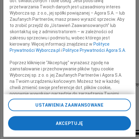
dot. świadczonych Tobie usług. Jeśli podstawą
przetwarzania Twoich danych jest uzasadniony interes
Wyborcza sp. z o.o., jej spółki powiązanej – Agora S.A. – lub
Zaufanych Partnerów, masz prawo wyrazić sprzeciw. Aby
Ewa Klimkowska
to zrobić przejdź do „Ustawień Zaawansowanych” lub
skontaktuj się z administratorem – w zależności od
zakresu sprzeciwu i podmiotu, wobec którego jest
"... świat będzie uboższy
kierowany. Więcej informacji znajdziesz w
Polityce
o te trochę miłości
Prywatności Wyborcza.pl
i
Polityce Prywatności Agora S.A.
która nie sfrunie
w otwarte okno..."
Poprzez kliknięcie "Akceptuję" wyrażasz zgodę na
zainstalowanie i przechowywanie plików typu cookie
Nabożeństwo żałobne odbędzie się
Wyborczej sp. z o. o. jej Zaufanych Partnerów i Agora S.A.
16 kwietnia 2010 roku o godzinie 12.00
na Twoim urządzeniu końcowym. Możesz też w każdej
w kościele św. Wincentego na Bródnie (drewniany
chwili zmienić swoje preferencje dot. plików cookie,
ponownie wywołując narzędzie do zarządzania Twoimi
O czym zawiadamiają z głębokim żalem
preferencjami dot. przetwarzania danych poprzez
USTAWIENIA ZAAWANSOWANE
odnośnik „Ustawienia prywatności” w stopce serwisu i
przechodząc do sekcji „Ustawienia zaawansowane”.
mąż i syn z rodziną
Zmiana ustawień plików cookie możliwa jest także za
AKCEPTUJĘ
pomocą ustawień przeglądarki.
My, nasi Zaufani Partnerzy i Agora S.A. możemy