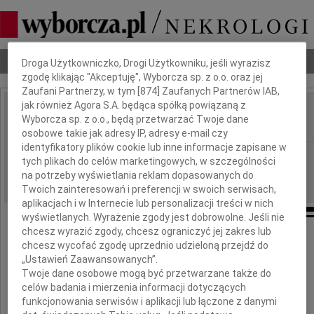
Dbamy o Twoją prywatność
Nekrologi
Odeszli
Poradnik pogrzebowy
Droga Użytkowniczko, Drogi Użytkowniku, jeśli wyrazisz
zgodę klikając "Akceptuję", Wyborcza sp. z o.o. oraz jej
Zaufani Partnerzy, w tym [
874
] Zaufanych Partnerów IAB,
jak również Agora S.A. będąca spółką powiązaną z
Ewa Klimkowska
Wyborcza sp. z o.o., będą przetwarzać Twoje dane
IMIĘ I NAZWISKO:
osobowe takie jak adresy IP, adresy e-mail czy
identyfikatory plików cookie lub inne informacje zapisane w
Warszawa
REGION:
tych plikach do celów marketingowych, w szczególności
10.04.2010
na potrzeby wyświetlania reklam dopasowanych do
DATA EMISJI:
Twoich zainteresowań i preferencji w swoich serwisach,
aplikacjach i w Internecie lub personalizacji treści w nich
wyświetlanych. Wyrażenie zgody jest dobrowolne. Jeśli nie
chcesz wyrazić zgody, chcesz ograniczyć jej zakres lub
chcesz wycofać zgodę uprzednio udzieloną przejdź do
W dniu 5 kwietnia 2010 roku zmarła
„Ustawień Zaawansowanych”.
w wieku 62 lat
Twoje dane osobowe mogą być przetwarzane także do
celów badania i mierzenia informacji dotyczących
funkcjonowania serwisów i aplikacji lub łączone z danymi