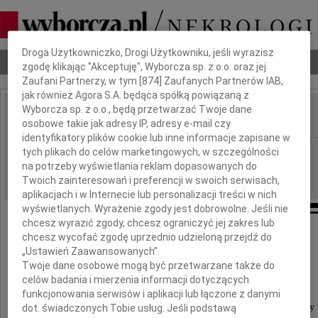
Dbamy o Twoją prywatność
Droga Użytkowniczko, Drogi Użytkowniku, jeśli wyrazisz
Nekrologi
Odeszli
Poradnik pogrzebowy
zgodę klikając "Akceptuję", Wyborcza sp. z o.o. oraz jej
Zaufani Partnerzy, w tym [
874
] Zaufanych Partnerów IAB,
jak również Agora S.A. będąca spółką powiązaną z
Wyborcza sp. z o.o., będą przetwarzać Twoje dane
osobowe takie jak adresy IP, adresy e-mail czy
IMIĘ I NAZWISKO:
identyfikatory plików cookie lub inne informacje zapisane w
Wrocław
tych plikach do celów marketingowych, w szczególności
REGION:
na potrzeby wyświetlania reklam dopasowanych do
10.04.2010
DATA EMISJI:
Twoich zainteresowań i preferencji w swoich serwisach,
aplikacjach i w Internecie lub personalizacji treści w nich
wyświetlanych. Wyrażenie zgody jest dobrowolne. Jeśli nie
chcesz wyrazić zgody, chcesz ograniczyć jej zakres lub
Przyjacielowi
chcesz wycofać zgodę uprzednio udzieloną przejdź do
„Ustawień Zaawansowanych”.
Twoje dane osobowe mogą być przetwarzane także do
Janowi Ogińskiemu
celów badania i mierzenia informacji dotyczących
funkcjonowania serwisów i aplikacji lub łączone z danymi
wyrazy głębokiego współczucia i słowa otuchy
dot. świadczonych Tobie usług. Jeśli podstawą