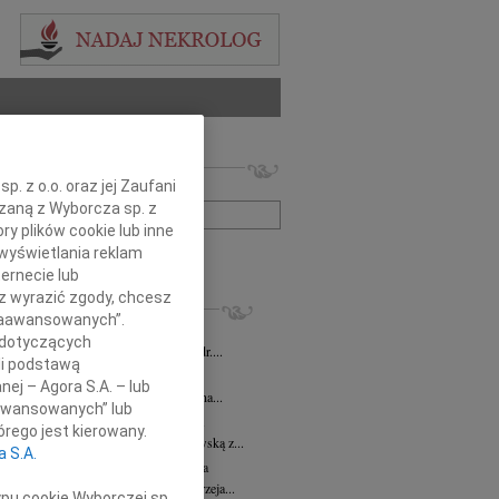
 nekrologów i wspomnień
. z o.o. oraz jej Zaufani
zwisko lub numer ogłoszenia:
ązaną z Wyborcza sp. z
ry plików cookie lub inne
wyświetlania reklam
+ szukanie zaawansowane
ernecie lub
sz wyrazić zgody, chcesz
KROLOGI
 Zaawansowanych”.
iusz Butruk
07.08.2026
cała Polska
 dotyczących
bokim żalem żegnamy Pana Profesora dr....
li podstawą
 Smolarek
07.08.2026
cała Polska
nej – Agora S.A. – lub
odu śmierci Pana nadinspektora Zenona...
aawansowanych” lub
awa Myśliwska
07.08.2026
cała Polska
rego jest kierowany.
bokim żalem żegnamy Wacławę Myśliwską z...
a S.A.
zej Morozowski
07.08.2026
cała Polska
bokim smutkiem i żalem żegnamy Andrzeja...
ypu cookie Wyborczej sp.