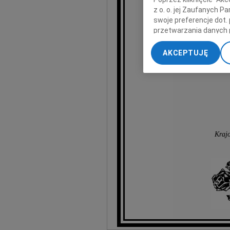
z o. o. jej Zaufanych 
wyr
swoje preferencje dot.
przetwarzania danych 
„Ustawienia zaawansow
AKCEPTUJĘ
My, nasi Zaufani Part
dokładnych danych geol
Przechowywanie informa
treści, badnie odbiorcó
Kraj