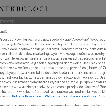
ogrzebowy
tność
Szukaj
ogi Użytkowniku, jeśli wyrazisz zgodę klikając "Akceptuję", Wyborcza sp
Imię i na
 Zaufanych Partnerów IAB, jak również Agora S.A. będąca spółką powi
Twoje dane osobowe takie jak adresy IP, adresy e-mail czy identyfikato
 tych plikach do celów marketingowych, w szczególności na potrzeby 
 zainteresowań i preferencji w swoich serwisach, aplikacjach i w Int
w nich wyświetlanych. Wyrażenie zgody jest dobrowolne. Jeśli nie chce
INNE NE
 lub chcesz wycofać zgodę uprzednio udzieloną przejdź do „Ustawień
Eugen
gą być przetwarzane także do celów badania i mierzenia informacji
Z głę
w i aplikacji lub łączone z danymi dot. świadczonych Tobie usług. Jeś
Zenon
nych jest uzasadniony interes Wyborcza sp. z o.o., jej spółki powiąza
Drogiemu Koledze
Z pow
masz prawo wyrazić sprzeciw. Aby to zrobić przejdź do „Ustawień Z
Wacł
istratorem – w zależności od zakresu sprzeciwu i podmiotu, wobec któ
Z głę
dziesz w
Polityce Prywatności Wyborcza.pl
i
Polityce Prywatności Agor
isławowi Gładkiemu
Andr
Z głę
ceptuję" wyrażasz zgodę na zainstalowanie i przechowywanie plików t