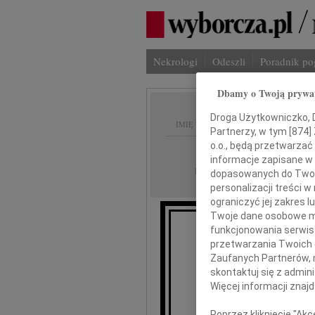
Nekrologi
Odeszli
Poradnik p
Dbamy o Twoją prywa
Droga Użytkowniczko, Dr
IMIĘ I NAZWISKO:
Partnerzy, w tym [
874
]
o.o., będą przetwarzać 
cała Polska
REGION:
informacje zapisane w
09.04.2010
DATA EMISJI:
dopasowanych do Twoich
personalizacji treści 
ograniczyć jej zakres
Twoje dane osobowe mo
funkcjonowania serwisó
przetwarzania Twoich da
Zaufanych Partnerów, 
skontaktuj się z admin
Więcej informacji znaj
Zdz
Poprzez kliknięcie "Ak