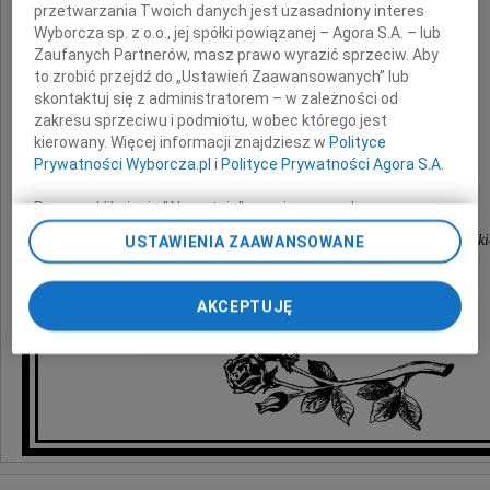
przetwarzania Twoich danych jest uzasadniony interes
wyrazy głębokiego współczucia
Wyborcza sp. z o.o., jej spółki powiązanej – Agora S.A. – lub
z powodu śmierci
Zaufanych Partnerów, masz prawo wyrazić sprzeciw. Aby
to zrobić przejdź do „Ustawień Zaawansowanych” lub
skontaktuj się z administratorem – w zależności od
Ojca i Teścia
zakresu sprzeciwu i podmiotu, wobec którego jest
kierowany. Więcej informacji znajdziesz w
Polityce
Prywatności Wyborcza.pl
i
Polityce Prywatności Agora S.A.
składają
Poprzez kliknięcie "Akceptuję" wyrażasz zgodę na
zainstalowanie i przechowywanie plików typu cookie
Ewa Kopacz i przyjaciele z Platformy Obywatelski
USTAWIENIA ZAAWANSOWANE
Wyborczej sp. z o. o. jej Zaufanych Partnerów i Agora S.A.
na Twoim urządzeniu końcowym. Możesz też w każdej
chwili zmienić swoje preferencje dot. plików cookie,
AKCEPTUJĘ
ponownie wywołując narzędzie do zarządzania Twoimi
preferencjami dot. przetwarzania danych poprzez
odnośnik „Ustawienia prywatności” w stopce serwisu i
przechodząc do sekcji „Ustawienia zaawansowane”.
Zmiana ustawień plików cookie możliwa jest także za
pomocą ustawień przeglądarki.
My, nasi Zaufani Partnerzy i Agora S.A. możemy