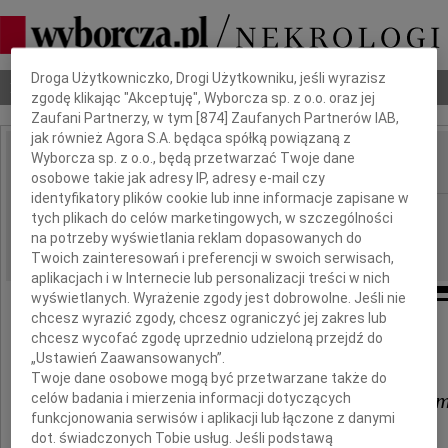
Dbamy o Twoją prywatność
Droga Użytkowniczko, Drogi Użytkowniku, jeśli wyrazisz
Nekrologi
Odeszli
Poradnik pogrzebowy
zgodę klikając "Akceptuję", Wyborcza sp. z o.o. oraz jej
Zaufani Partnerzy, w tym [
874
] Zaufanych Partnerów IAB,
jak również Agora S.A. będąca spółką powiązaną z
Wyborcza sp. z o.o., będą przetwarzać Twoje dane
IMIĘ I NAZWISKO:
osobowe takie jak adresy IP, adresy e-mail czy
identyfikatory plików cookie lub inne informacje zapisane w
Radom
REGION:
tych plikach do celów marketingowych, w szczególności
na potrzeby wyświetlania reklam dopasowanych do
17.01.2015
DATA EMISJI:
Twoich zainteresowań i preferencji w swoich serwisach,
aplikacjach i w Internecie lub personalizacji treści w nich
wyświetlanych. Wyrażenie zgody jest dobrowolne. Jeśli nie
chcesz wyrazić zgody, chcesz ograniczyć jej zakres lub
chcesz wycofać zgodę uprzednio udzieloną przejdź do
Państwu
„Ustawień Zaawansowanych”.
Twoje dane osobowe mogą być przetwarzane także do
Marioli i Leszkowi Ruszczyko
celów badania i mierzenia informacji dotyczących
funkcjonowania serwisów i aplikacji lub łączone z danymi
dot. świadczonych Tobie usług. Jeśli podstawą