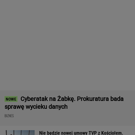
Wypadek w Wielkopolsce. Policja: Kobieta
zostawiła swojego syna
Komornik zajął konto szpitala.
"Działanie bez precedensu"