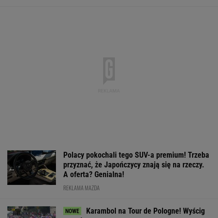
został wstrzymany
KOLARSTWO
W Rosji zawrzało. "Polska stawia
nieakceptowalne warunki"
SIATKÓWKA
Jak można tak szybko się
posypać? Polski klub wzorem dla podupadłego
giganta
SUBSKRYPCJA
Ten SUV rozdaje karty w klasie premium. To
japoński majstersztyk - moc wbija w fotel, a
wnętrze jak w limuzynie!
MATERIAŁ PROMOCYJNY
150 jajek i siedem kilo mięsa tygodniowo. Oto
do czego to doprowadziło