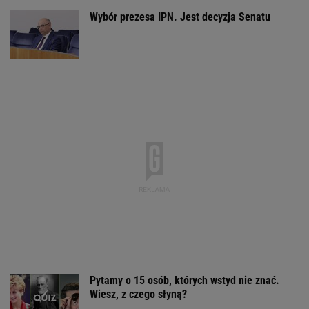
Pytamy o 15 osób, których wstyd nie znać.
Wiesz, z czego słyną?
Komornik zajął konto szpitala.
"Działanie bez precedensu"
Ukraina zaostrza przepisy dla mężczyzn za
granicą. Jest decyzja rządu