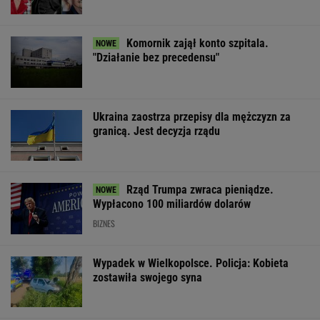
Rząd Trumpa zwraca pieniądze.
Wypłacono 100 miliardów dolarów
BIZNES
Wypadek w Wielkopolsce. Policja: Kobieta
zostawiła swojego syna
PRM przecenia klapki Birkenstock. Łososiowe
Arizona to wakacyjny hit do walizki
OFERTY AVANTI24
Mieszanie sody i
Rozpoznasz tych
Pustki w kurorc