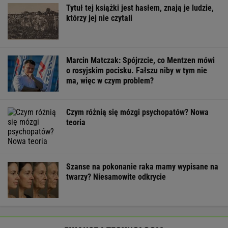
100 mld dol. wypłacone. Przelewy od
administracji Trumpa po prestiżowej porażce
BIZNES
Zmiany w 500 plus dla seniora. W 2027 r.
więcej osób ma dostać pieniądze
BIZNES
Wysłali namiot InPostem. Nie
dotarł. "Opanowaliśmy sztukę ukrywania
obozu"
SUBSKRYPCJA