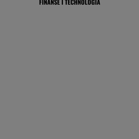
Chrupiące skrzydełka w kilka minut i bez
tłuszczu? Ten sprzęt przyrządzi je tak jak
lubisz
REKLAMA CENEO