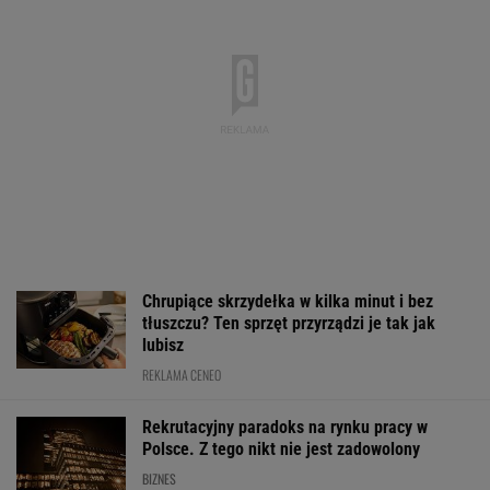
W Sejmie ruszyła
sierpnia
Wyłączone blok
ważna dyskusja
Kozienicach i P
WALUTY I GIEŁDA
EUR
USD
CHF
GBP
WIG
4,2995
3,7273
4,6003
5,0191
152 235,15
-0,02%
0,13%
-0,23%
0,13%
0,76%
SPRAWDŹ NOTOWANIA
Notowania dostarcza VIA24ONLINE
MOTORYZACJA