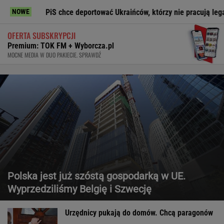
PiS chce deportować Ukraińców, którzy nie pracują legalnie
NOWE
OFERTA SUBSKRYPCJI
Premium: TOK FM + Wyborcza.pl
MOCNE MEDIA W DUO PAKIECIE. SPRAWDŹ
Polska jest już szóstą gospodarką w UE.
Wyprzedziliśmy Belgię i Szwecję
Urzędnicy pukają do domów. Chcą paragonów