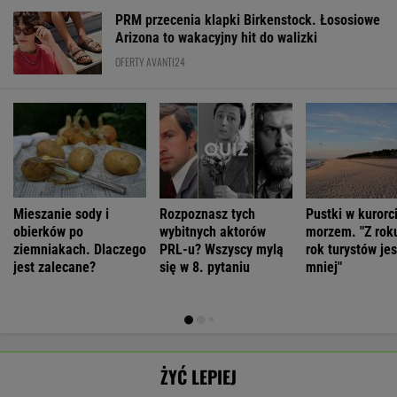
obierków po
wybitnych aktorów
morzem. "Z rok
ziemniakach. Dlaczego
PRL-u? Wszyscy mylą
rok turystów jes
jest zalecane?
się w 8. pytaniu
mniej"
ŻYĆ LEPIEJ
Neurobiolog:
Morderstwo w
Antropolożka:
By wytropić
Terapia nie jest
Rzymie.
Nasze
mężczyznę,
SUBSKRYPCJA
SUBSKRYPCJA
SUBSKRYPCJA
SUBSKRYPCJA
konieczna. Mózg
Dlaczego
społeczeństwo
nie musi
jest podatny na
synowie
nie lubi dzieci
nawet