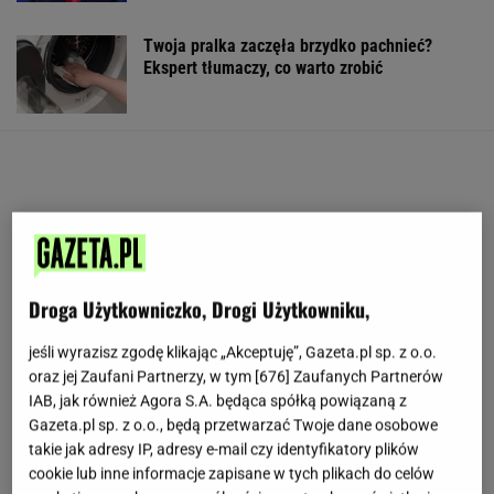
Twoja pralka zaczęła brzydko pachnieć?
Ekspert tłumaczy, co warto zrobić
Droga Użytkowniczko, Drogi Użytkowniku,
jeśli wyrazisz zgodę klikając „Akceptuję”, Gazeta.pl sp. z o.o.
oraz jej Zaufani Partnerzy, w tym [
676
] Zaufanych Partnerów
IAB, jak również Agora S.A. będąca spółką powiązaną z
Gazeta.pl sp. z o.o., będą przetwarzać Twoje dane osobowe
takie jak adresy IP, adresy e-mail czy identyfikatory plików
cookie lub inne informacje zapisane w tych plikach do celów