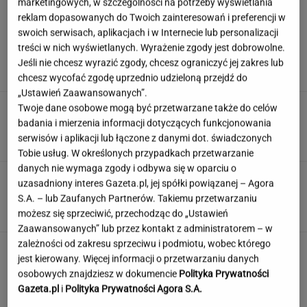
marketingowych, w szczególności na potrzeby wyświetlania
reklam dopasowanych do Twoich zainteresowań i preferencji w
swoich serwisach, aplikacjach i w Internecie lub personalizacji
Damięcka dosadnie komentuje upały w
treści w nich wyświetlanych. Wyrażenie zgody jest dobrowolne.
Polsce. "Zasłużyliście"
Jeśli nie chcesz wyrazić zgody, chcesz ograniczyć jej zakres lub
chcesz wycofać zgodę uprzednio udzieloną przejdź do
„Ustawień Zaawansowanych”.
Po tym programie zajrzałam do
Twoje dane osobowe mogą być przetwarzane także do celów
piwnicy. Znalazłam skarby warte krocie
badania i mierzenia informacji dotyczących funkcjonowania
serwisów i aplikacji lub łączone z danymi dot. świadczonych
ANNA GOWOREK
Tobie usług. W określonych przypadkach przetwarzanie
danych nie wymaga zgody i odbywa się w oparciu o
Te polskie przysłowia powinien znać każdy.
uzasadniony interes Gazeta.pl, jej spółki powiązanej – Agora
Na komplet stać nielicznych
S.A. – lub Zaufanych Partnerów. Takiemu przetwarzaniu
możesz się sprzeciwić, przechodząc do „Ustawień
Zaawansowanych” lub przez kontakt z administratorem – w
zależności od zakresu sprzeciwu i podmiotu, wobec którego
To jeden z najczęstszych błędów przed
jest kierowany. Więcej informacji o przetwarzaniu danych
zagranicznym wyjazdem. O tym wiele osób
osobowych znajdziesz w dokumencie
Polityka Prywatności
zapomina
Gazeta.pl
i
Polityka Prywatności Agora S.A.
MATERIAŁ PROMOCYJNY