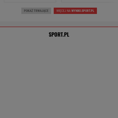
Oto najdroższy transfer w historii Realu
Madryt! Jest oficjalny komunikat
Chwalińska znów zagra w Toronto? Polka
czeka na decyzję
TENIS
Tysiące osób zrobi to we wrześniu. Powód
może cię zaskoczyć
MATERIAŁ PROMOCYJNY,
18+