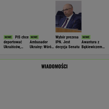
Cyberatak na Żabkę. Prokuratura bada
sprawę wycieku danych
BIZNES
Nie będzie nowej umowy TVP z Kościołem.
Obowiązuje ta podpisana przez Kurskiego
MARCIN KOZŁOWSKI
Wyprzedamy Belgię i Szwecję. Polska
gospodarka jedną z największych w UE
BIZNES