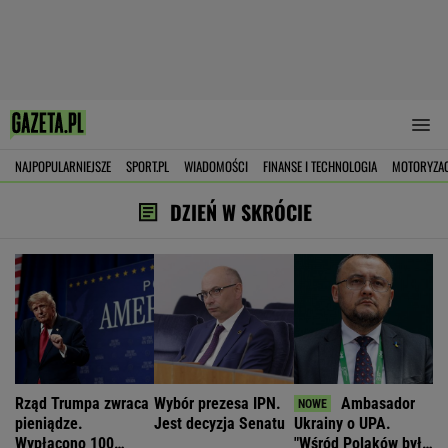
NAJPOPULARNIEJSZE
SPORT.PL
WIADOMOŚCI
FINANSE I TECHNOLOGIA
MOTORYZA
DZIEŃ W SKRÓCIE
Rząd Trumpa zwraca
Wybór prezesa IPN.
Ambasador
pieniądze.
Jest decyzja Senatu
Ukrainy o UPA.
Wypłacono 100
"Wśród Polaków było