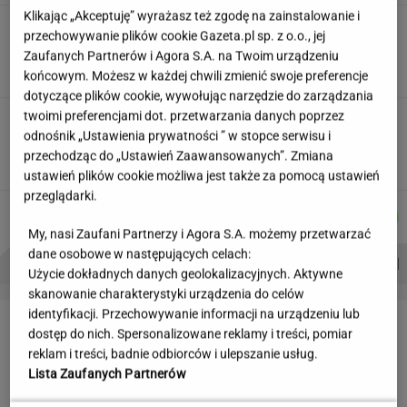
Klikając „Akceptuję” wyrażasz też zgodę na zainstalowanie i
Skłodowska na banknocie?
przechowywanie plików cookie Gazeta.pl sp. z o.o., jej
Zadecydowała interwencja polskiego ministra
Zaufanych Partnerów i Agora S.A. na Twoim urządzeniu
SUBSKRYPCJA
końcowym. Możesz w każdej chwili zmienić swoje preferencje
dotyczące plików cookie, wywołując narzędzie do zarządzania
twoimi preferencjami dot. przetwarzania danych poprzez
Kulisy zmian w "halo tu polsat".
odnośnik „Ustawienia prywatności ” w stopce serwisu i
"Cichopek źle wypadła w badaniach"
przechodząc do „Ustawień Zaawansowanych”. Zmiana
ustawień plików cookie możliwa jest także za pomocą ustawień
przeglądarki.
WIKTORIA
MARTA
MICHAŁ
KACPER
Autorzy:
BECZEK
NOWAK
KIEDROWSKI
KOLIBABSKI
My, nasi Zaufani Partnerzy i Agora S.A. możemy przetwarzać
dane osobowe w następujących celach:
PROBLEMY POLSKICH SIATKARZY
ZNAK Z '30'
WISŁAWA SZYMBORSKA
Użycie dokładnych danych geolokalizacyjnych. Aktywne
skanowanie charakterystyki urządzenia do celów
identyfikacji. Przechowywanie informacji na urządzeniu lub
LETNIE OKAZJE
dostęp do nich. Spersonalizowane reklamy i treści, pomiar
reklam i treści, badnie odbiorców i ulepszanie usług.
Lista Zaufanych Partnerów