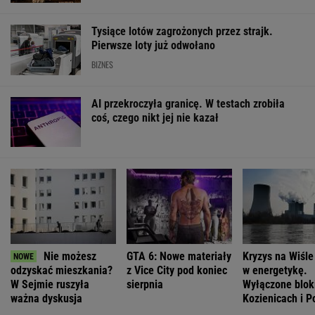
Oto darmowy sposób na odcinkowe
pomiary prędkości. Polski program
To będzie jedna z najdroższych obwodnic w
Polsce. Ponad pół miliarda złotych, by
odciążyć miasto
Polacy chętnie kupują auta tej japońskiej