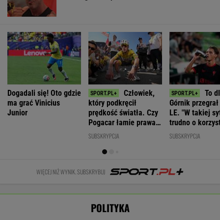
PiS chce
Wybór prezesa
deportować
Ambasador
IPN. Jest
Awantura z
Ukraińców,
Ukrainy: Wśród
decyzja Senatu
Bąkiewiczem
którzy nie
Polaków była
w Radomiu.
pracują legalnie
duża liczba
Jest ruch
zbrodniczych
prokuratury
WIADOMOŚCI
aktów