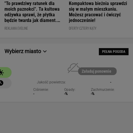
będzie twarda jak diament.
jednocześnie!
Cena? WOW!
REKLAMA EVELINE
OFERTY CZTERY KĄTY
Wybierz miasto
PEŁNA POGODA
Załaduj ponownie
Jakość powietrza:
-
Ciśnienie:
Opady:
Zachmurzenie:
-
-%
-%