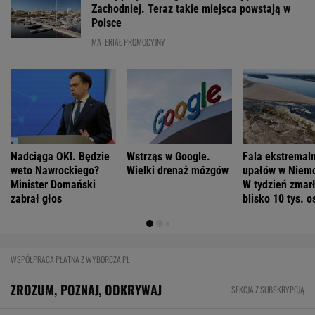
Czym różnią się mózgi psychopatów? Nowa
teoria
Szanse na pokonanie raka mamy wypisane na
twarzy? Niesamowite odkrycie
FINANSE I TECHNOLOGIA