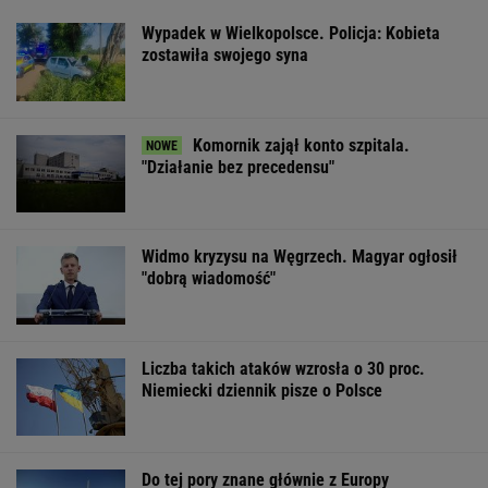
Nadciąga OKI. Będzie
Wstrząs w Google.
Fala ekstremal
weto Nawrockiego?
Wielki drenaż mózgów
upałów w Niem
Minister Domański
W tydzień zmar
zabrał głos
blisko 10 tys. o
WSPÓŁPRACA PŁATNA Z WYBORCZA.PL
ZROZUM, POZNAJ, ODKRYWAJ
SEKCJA Z SUBSKRYPCJĄ
Tytuł tej książki jest hasłem, znają je ludzie,
którzy jej nie czytali
Marcin Matczak: Spójrzcie, co Mentzen mówi
o rosyjskim pocisku. Fałszu niby w tym nie
ma, więc w czym problem?