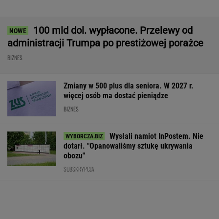
Rekrutacyjny paradoks na rynku pracy w
Polsce. Z tego nikt nie jest zadowolony
BIZNES
Tysiące lotów zagrożonych przez strajk.
Pierwsze loty już odwołano
BIZNES
AI przekroczyła granicę. W testach zrobiła
coś, czego nikt jej nie kazał
Nie możesz
GTA 6: Nowe materiały
Kryzys na Wiśle
odzyskać mieszkania?
z Vice City pod koniec
w energetykę.