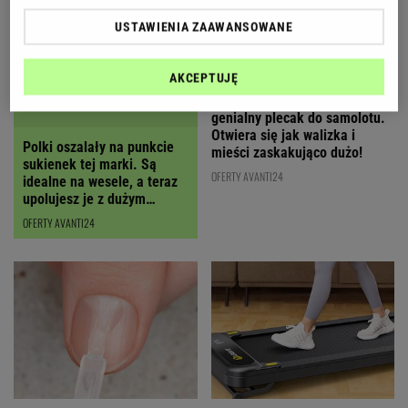
USTAWIENIA ZAAWANSOWANE
AKCEPTUJĘ
Polska marka stworzyła
Polki oszalały na punkcie
genialny plecak do samolotu.
sukienek tej marki. Są
Otwiera się jak walizka i
idealne na wesele, a teraz
mieści zaskakująco dużo!
upolujesz je z dużym
RABATEM
OFERTY AVANTI24
OFERTY AVANTI24
"To prawdziwy ratunek dla
Kompaktowa bieżnia sprawdzi
moich paznokci". Ta kultowa
się w małym mieszkaniu.
odżywka sprawi, że płytka
Możesz pracować i ćwiczyć