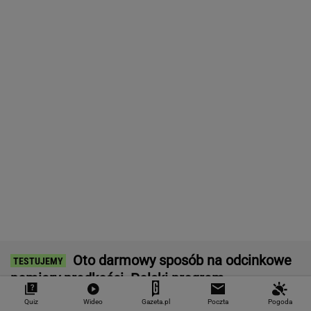
przepisów
MOTO NEWS
Kultowa stacja paliw otwiera się w Polsce.
Zaraz obok S8
MOTO NEWS
Zmiana pasa w korku to błąd. Matematyka
wyjaśnia dlaczego
MOTO NEWS
Hulajnogą bez spodni i... bielizny. Zatrzymali
go gdańscy strażnicy
MOTO NEWS
Quiz
Wideo
Gazeta.pl
Poczta
Pogoda