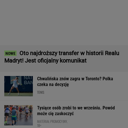
Polacy pokochali tego SUV-a premium! Trzeba
przyznać, że Japończycy znają się na rzeczy.
A oferta? Genialna!
REKLAMA MAZDA
Karambol na Tour de Pologne! Wyścig