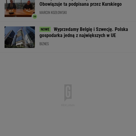
Widmo kryzysu na Węgrzech. Magyar ogłosił
"dobrą wiadomość"
Liczba takich ataków wzrosła o 30 proc.
Niemiecki dziennik pisze o Polsce
Do tej pory znane głównie z Europy
Zachodniej. Teraz takie miejsca powstają w
Polsce
MATERIAŁ PROMOCYJNY