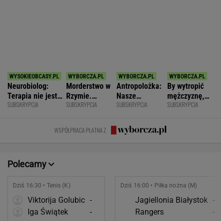
zmianę
zniszczyli
wstawać z
WSPÓŁPRACA PŁATNA Z
swoje życia?
krzesła.
Polecamy
Dziś 16:30 • Tenis (K)
Dziś 16:00 • Piłka nożna (M)
Viktorija Golubic
-
Jagiellonia Białystok
-
Iga Świątek
-
Rangers
-
POKAŻ TRWAJĄCE
WIĘCEJ NA
WYNIKI.SPORT.PL
SPORT.PL