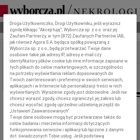
Dbamy o Twoją prywatność
Droga Użytkowniczko, Drogi Użytkowniku, jeśli wyrazisz
Nekrologi
Odeszli
Poradnik pogrzebowy
zgodę klikając "Akceptuję", Wyborcza sp. z o.o. oraz jej
Zaufani Partnerzy, w tym [
872
] Zaufanych Partnerów IAB,
jak również Agora S.A. będąca spółką powiązaną z
Wyborcza sp. z o.o., będą przetwarzać Twoje dane
Tadeusz Żurek
osobowe takie jak adresy IP, adresy e-mail czy
IMIĘ I NAZWISKO:
identyfikatory plików cookie lub inne informacje zapisane w
tych plikach do celów marketingowych, w szczególności
Częstochowa
REGION:
na potrzeby wyświetlania reklam dopasowanych do
08.04.2010
DATA EMISJI:
Twoich zainteresowań i preferencji w swoich serwisach,
aplikacjach i w Internecie lub personalizacji treści w nich
wyświetlanych. Wyrażenie zgody jest dobrowolne. Jeśli nie
chcesz wyrazić zgody, chcesz ograniczyć jej zakres lub
chcesz wycofać zgodę uprzednio udzieloną przejdź do
Podziękowanie
„Ustawień Zaawansowanych”.
Twoje dane osobowe mogą być przetwarzane także do
Serdeczne Bóg zapłać za pożegnanie
celów badania i mierzenia informacji dotyczących
i udział w pogrzebie
funkcjonowania serwisów i aplikacji lub łączone z danymi
naszego Męża, Tatusia, Teścia i Dziadziusia
dot. świadczonych Tobie usług. Jeśli podstawą