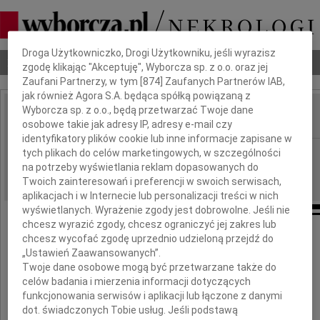
Dbamy o Twoją prywatność
Droga Użytkowniczko, Drogi Użytkowniku, jeśli wyrazisz
Nekrologi
Odeszli
Poradnik pogrzebowy
zgodę klikając "Akceptuję", Wyborcza sp. z o.o. oraz jej
Zaufani Partnerzy, w tym [
874
] Zaufanych Partnerów IAB,
jak również Agora S.A. będąca spółką powiązaną z
Wyborcza sp. z o.o., będą przetwarzać Twoje dane
osobowe takie jak adresy IP, adresy e-mail czy
IMIĘ I NAZWISKO:
identyfikatory plików cookie lub inne informacje zapisane w
Lublin
tych plikach do celów marketingowych, w szczególności
REGION:
na potrzeby wyświetlania reklam dopasowanych do
08.04.2010
DATA EMISJI:
Twoich zainteresowań i preferencji w swoich serwisach,
aplikacjach i w Internecie lub personalizacji treści w nich
wyświetlanych. Wyrażenie zgody jest dobrowolne. Jeśli nie
chcesz wyrazić zgody, chcesz ograniczyć jej zakres lub
Pani
chcesz wycofać zgodę uprzednio udzieloną przejdź do
„Ustawień Zaawansowanych”.
Halinie Zień
Twoje dane osobowe mogą być przetwarzane także do
celów badania i mierzenia informacji dotyczących
funkcjonowania serwisów i aplikacji lub łączone z danymi
wyrazy szczerego współczucia
dot. świadczonych Tobie usług. Jeśli podstawą
z powodu śmierci