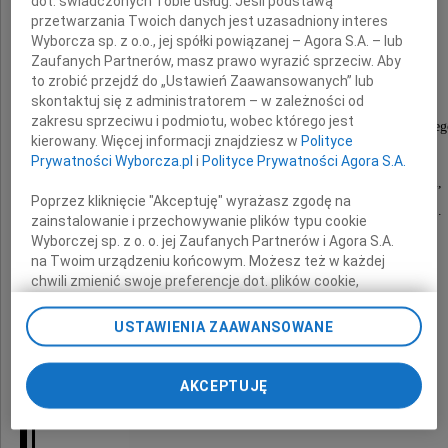
Marcin Pawlak
dot. świadczonych Tobie usług. Jeśli podstawą
przetwarzania Twoich danych jest uzasadniony interes
Wyborcza sp. z o.o., jej spółki powiązanej – Agora S.A. – lub
Zaufanych Partnerów, masz prawo wyrazić sprzeciw. Aby
to zrobić przejdź do „Ustawień Zaawansowanych” lub
Burmistrz Dobczyc,
skontaktuj się z administratorem – w zależności od
zakresu sprzeciwu i podmiotu, wobec którego jest
były członek Zarządu Województwa Małopolskieg
kierowany. Więcej informacji znajdziesz w
Polityce
Wieloletni, doświadczony samorządowiec,
Prywatności Wyborcza.pl
i
Polityce Prywatności Agora S.A.
wyjątkowo zasłużony dla rozwoju Małopolski,
Poprzez kliknięcie "Akceptuję" wyrażasz zgodę na
a w sposób szczególny dla Ziemi Dobczyckiej.
zainstalowanie i przechowywanie plików typu cookie
Wyborczej sp. z o. o. jej Zaufanych Partnerów i Agora S.A.
na Twoim urządzeniu końcowym. Możesz też w każdej
chwili zmienić swoje preferencje dot. plików cookie,
Cześć Jego Pamięci
ponownie wywołując narzędzie do zarządzania Twoimi
preferencjami dot. przetwarzania danych poprzez
USTAWIENIA ZAAWANSOWANE
odnośnik „Ustawienia prywatności” w stopce serwisu i
przechodząc do sekcji „Ustawienia zaawansowane”.
Roman Ciepiela
Zmiana ustawień plików cookie możliwa jest także za
AKCEPTUJĘ
pomocą ustawień przeglądarki.
prezydent Tarnowa
My, nasi Zaufani Partnerzy i Agora S.A. możemy