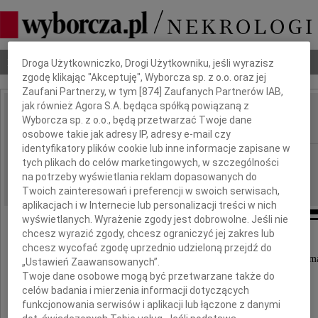
Dbamy o Twoją prywatność
Nekrologi
Odeszli
Poradnik pogrzebowy
Droga Użytkowniczko, Drogi Użytkowniku, jeśli wyrazisz
zgodę klikając "Akceptuję", Wyborcza sp. z o.o. oraz jej
Zaufani Partnerzy, w tym [
874
] Zaufanych Partnerów IAB,
jak również Agora S.A. będąca spółką powiązaną z
Marcin Pawlak
Wyborcza sp. z o.o., będą przetwarzać Twoje dane
IMIĘ I NAZWISKO:
osobowe takie jak adresy IP, adresy e-mail czy
identyfikatory plików cookie lub inne informacje zapisane w
Kraków
REGION:
tych plikach do celów marketingowych, w szczególności
na potrzeby wyświetlania reklam dopasowanych do
14.01.2015
DATA EMISJI:
Twoich zainteresowań i preferencji w swoich serwisach,
aplikacjach i w Internecie lub personalizacji treści w nich
wyświetlanych. Wyrażenie zgody jest dobrowolne. Jeśli nie
chcesz wyrazić zgody, chcesz ograniczyć jej zakres lub
chcesz wycofać zgodę uprzednio udzieloną przejdź do
Z wielkim smutkiem przyjąłem wiadomość, że zma
„Ustawień Zaawansowanych”.
Twoje dane osobowe mogą być przetwarzane także do
celów badania i mierzenia informacji dotyczących
funkcjonowania serwisów i aplikacji lub łączone z danymi