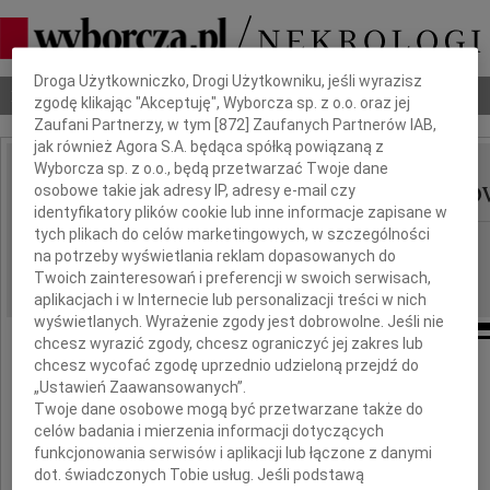
Dbamy o Twoją prywatność
Droga Użytkowniczko, Drogi Użytkowniku, jeśli wyrazisz
Nekrologi
Odeszli
Poradnik pogrzebowy
zgodę klikając "Akceptuję", Wyborcza sp. z o.o. oraz jej
Zaufani Partnerzy, w tym [
872
] Zaufanych Partnerów IAB,
jak również Agora S.A. będąca spółką powiązaną z
Wyborcza sp. z o.o., będą przetwarzać Twoje dane
Anna Woleńska-Stryszo
osobowe takie jak adresy IP, adresy e-mail czy
IMIĘ I NAZWISKO:
identyfikatory plików cookie lub inne informacje zapisane w
tych plikach do celów marketingowych, w szczególności
Rzeszów
REGION:
na potrzeby wyświetlania reklam dopasowanych do
12.01.2015
DATA EMISJI:
Twoich zainteresowań i preferencji w swoich serwisach,
aplikacjach i w Internecie lub personalizacji treści w nich
wyświetlanych. Wyrażenie zgody jest dobrowolne. Jeśli nie
chcesz wyrazić zgody, chcesz ograniczyć jej zakres lub
chcesz wycofać zgodę uprzednio udzieloną przejdź do
„Ustawień Zaawansowanych”.
Z głębokim smutkiem żegnamy
Twoje dane osobowe mogą być przetwarzane także do
celów badania i mierzenia informacji dotyczących
funkcjonowania serwisów i aplikacji lub łączone z danymi
dot. świadczonych Tobie usług. Jeśli podstawą