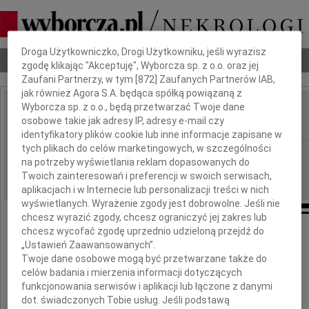
Dbamy o Twoją prywatność
Droga Użytkowniczko, Drogi Użytkowniku, jeśli wyrazisz
Nekrologi
Odeszli
Poradnik pogrzebowy
zgodę klikając "Akceptuję", Wyborcza sp. z o.o. oraz jej
Zaufani Partnerzy, w tym [
872
] Zaufanych Partnerów IAB,
jak również Agora S.A. będąca spółką powiązaną z
Wyborcza sp. z o.o., będą przetwarzać Twoje dane
Michał Woyzbun
osobowe takie jak adresy IP, adresy e-mail czy
IMIĘ I NAZWISKO:
identyfikatory plików cookie lub inne informacje zapisane w
tych plikach do celów marketingowych, w szczególności
Warszawa
REGION:
na potrzeby wyświetlania reklam dopasowanych do
10.04.2010
DATA EMISJI:
Twoich zainteresowań i preferencji w swoich serwisach,
aplikacjach i w Internecie lub personalizacji treści w nich
wyświetlanych. Wyrażenie zgody jest dobrowolne. Jeśli nie
chcesz wyrazić zgody, chcesz ograniczyć jej zakres lub
chcesz wycofać zgodę uprzednio udzieloną przejdź do
W dniu 6 kwietnia 2010 roku
„Ustawień Zaawansowanych”.
zmarł
Twoje dane osobowe mogą być przetwarzane także do
drogi nam
celów badania i mierzenia informacji dotyczących
funkcjonowania serwisów i aplikacji lub łączone z danymi
dot. świadczonych Tobie usług. Jeśli podstawą