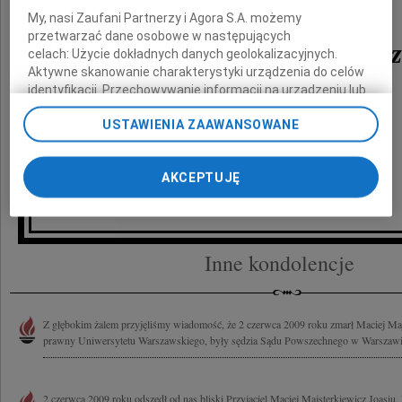
My, nasi Zaufani Partnerzy i Agora S.A. możemy
przetwarzać dane osobowe w następujących
Macieja Majsterkiewic
celach:
Użycie dokładnych danych geolokalizacyjnych.
Aktywne skanowanie charakterystyki urządzenia do celów
identyfikacji. Przechowywanie informacji na urządzeniu lub
dostęp do nich. Spersonalizowane reklamy i treści, pomiar
składają
USTAWIENIA ZAAWANSOWANE
reklam i treści, badnie odbiorców i ulepszanie usług.
Lista Zaufanych Partnerów
AKCEPTUJĘ
Hanna, Bohdan i Łukasz Piotrowscy
Inne kondolencje
Z głębokim żalem przyjęliśmy wiadomość, że 2 czerwca 2009 roku zmarł Maciej Majs
prawny Uniwersytetu Warszawskiego, były sędzia Sądu Powszechnego w Warszawie, 
2 czerwca 2009 roku odszedł od nas bliski Przyjaciel Maciej Majsterkiewicz Joasi