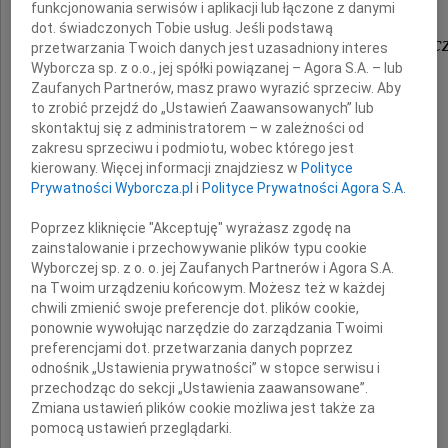
funkcjonowania serwisów i aplikacji lub łączone z danymi
dot. świadczonych Tobie usług. Jeśli podstawą
Joanny Kuleszy-Majsterkiewic
przetwarzania Twoich danych jest uzasadniony interes
Wyborcza sp. z o.o., jej spółki powiązanej – Agora S.A. – lub
Zaufanych Partnerów, masz prawo wyrazić sprzeciw. Aby
oraz
to zrobić przejdź do „Ustawień Zaawansowanych” lub
skontaktuj się z administratorem – w zależności od
zakresu sprzeciwu i podmiotu, wobec którego jest
Marty i Magdaleny
kierowany. Więcej informacji znajdziesz w
Polityce
Prywatności Wyborcza.pl
i
Polityce Prywatności Agora S.A.
Poprzez kliknięcie "Akceptuję" wyrażasz zgodę na
z powodu śmierci
zainstalowanie i przechowywanie plików typu cookie
Męża i Taty
Wyborczej sp. z o. o. jej Zaufanych Partnerów i Agora S.A.
na Twoim urządzeniu końcowym. Możesz też w każdej
chwili zmienić swoje preferencje dot. plików cookie,
ponownie wywołując narzędzie do zarządzania Twoimi
preferencjami dot. przetwarzania danych poprzez
odnośnik „Ustawienia prywatności” w stopce serwisu i
przechodząc do sekcji „Ustawienia zaawansowane”.
Zmiana ustawień plików cookie możliwa jest także za
pomocą ustawień przeglądarki.
mec.