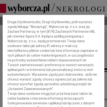
Dbamy o Twoją prywatność
Nekrologi
Odeszli
Poradnik pogrzebowy
Droga Użytkowniczko, Drogi Użytkowniku, jeśli wyrazisz
zgodę klikając "Akceptuję", Wyborcza sp. z o.o. oraz jej
Zaufani Partnerzy, w tym [
874
] Zaufanych Partnerów IAB,
jak również Agora S.A. będąca spółką powiązaną z
Wyborcza sp. z o.o., będą przetwarzać Twoje dane
IMIĘ I NAZWISKO:
osobowe takie jak adresy IP, adresy e-mail czy
identyfikatory plików cookie lub inne informacje zapisane w
Łódź
REGION:
tych plikach do celów marketingowych, w szczególności
07.01.2015
DATA EMISJI:
na potrzeby wyświetlania reklam dopasowanych do
Twoich zainteresowań i preferencji w swoich serwisach,
aplikacjach i w Internecie lub personalizacji treści w nich
wyświetlanych. Wyrażenie zgody jest dobrowolne. Jeśli nie
chcesz wyrazić zgody, chcesz ograniczyć jej zakres lub
Pani
chcesz wycofać zgodę uprzednio udzieloną przejdź do
Krystynie Stępkowskiej
„Ustawień Zaawansowanych”.
Twoje dane osobowe mogą być przetwarzane także do
celów badania i mierzenia informacji dotyczących
najszczersze wyrazy współczucia z powodu śmier
funkcjonowania serwisów i aplikacji lub łączone z danymi