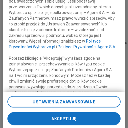
dot. świadczonych Tobie usług. Jeśli podstawą
Mamy
przetwarzania Twoich danych jest uzasadniony interes
Wyborcza sp. z o.o., jej spółki powiązanej – Agora S.A. – lub
Zaufanych Partnerów, masz prawo wyrazić sprzeciw. Aby
składa
to zrobić przejdź do „Ustawień Zaawansowanych” lub
skontaktuj się z administratorem – w zależności od
społeczność szkół
zakresu sprzeciwu i podmiotu, wobec którego jest
kierowany. Więcej informacji znajdziesz w
Polityce
Społecznego Towarzystwa Oświatowego w Łodzi
Prywatności Wyborcza.pl
i
Polityce Prywatności Agora S.A.
Poprzez kliknięcie "Akceptuję" wyrażasz zgodę na
zainstalowanie i przechowywanie plików typu cookie
Wyborczej sp. z o. o. jej Zaufanych Partnerów i Agora S.A.
na Twoim urządzeniu końcowym. Możesz też w każdej
chwili zmienić swoje preferencje dot. plików cookie,
ponownie wywołując narzędzie do zarządzania Twoimi
preferencjami dot. przetwarzania danych poprzez
odnośnik „Ustawienia prywatności” w stopce serwisu i
USTAWIENIA ZAAWANSOWANE
przechodząc do sekcji „Ustawienia zaawansowane”.
Zmiana ustawień plików cookie możliwa jest także za
pomocą ustawień przeglądarki.
AKCEPTUJĘ
My, nasi Zaufani Partnerzy i Agora S.A. możemy