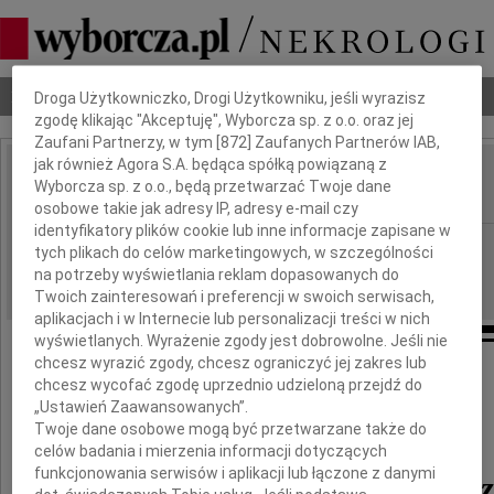
Dbamy o Twoją prywatność
Nekrologi
Odeszli
Poradnik pogrzebowy
Droga Użytkowniczko, Drogi Użytkowniku, jeśli wyrazisz
zgodę klikając "Akceptuję", Wyborcza sp. z o.o. oraz jej
Zaufani Partnerzy, w tym [
872
] Zaufanych Partnerów IAB,
jak również Agora S.A. będąca spółką powiązaną z
Kazimierz Dobosz
Wyborcza sp. z o.o., będą przetwarzać Twoje dane
IMIĘ I NAZWISKO:
osobowe takie jak adresy IP, adresy e-mail czy
identyfikatory plików cookie lub inne informacje zapisane w
Rzeszów
REGION:
tych plikach do celów marketingowych, w szczególności
31.12.2014
na potrzeby wyświetlania reklam dopasowanych do
DATA EMISJI:
Twoich zainteresowań i preferencji w swoich serwisach,
aplikacjach i w Internecie lub personalizacji treści w nich
wyświetlanych. Wyrażenie zgody jest dobrowolne. Jeśli nie
chcesz wyrazić zgody, chcesz ograniczyć jej zakres lub
chcesz wycofać zgodę uprzednio udzieloną przejdź do
Z ogromnym żalem i głębokim smutkiem
„Ustawień Zaawansowanych”.
przyjąłem informację o śmierci
Twoje dane osobowe mogą być przetwarzane także do
celów badania i mierzenia informacji dotyczących
funkcjonowania serwisów i aplikacji lub łączone z danymi
płk. Kazimierza Dobos