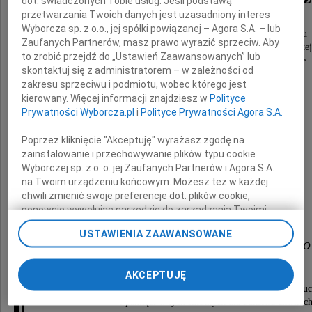
dot. świadczonych Tobie usług. Jeśli podstawą
przetwarzania Twoich danych jest uzasadniony interes
Wyborcza sp. z o.o., jej spółki powiązanej – Agora S.A. – lub
Członka Zarządu Głównego i Prezesa Zarządu
Zaufanych Partnerów, masz prawo wyrazić sprzeciw. Aby
Wojewódzkiego Związku Kombatantów Rzeczypospolitej 
to zrobić przejdź do „Ustawień Zaawansowanych” lub
i Byłych Więźniów Politycznych w Rzeszowie.
skontaktuj się z administratorem – w zależności od
zakresu sprzeciwu i podmiotu, wobec którego jest
kierowany. Więcej informacji znajdziesz w
Polityce
Prywatności Wyborcza.pl
i
Polityce Prywatności Agora S.A.
Poprzez kliknięcie "Akceptuję" wyrażasz zgodę na
zainstalowanie i przechowywanie plików typu cookie
Wyborczej sp. z o. o. jej Zaufanych Partnerów i Agora S.A.
na Twoim urządzeniu końcowym. Możesz też w każdej
chwili zmienić swoje preferencje dot. plików cookie,
ponownie wywołując narzędzie do zarządzania Twoimi
preferencjami dot. przetwarzania danych poprzez
USTAWIENIA ZAAWANSOWANE
odnośnik „Ustawienia prywatności” w stopce serwisu i
Rodzinę i Przyjaciół Zmarłego
przechodząc do sekcji „Ustawienia zaawansowane”.
Zmiana ustawień plików cookie możliwa jest także za
AKCEPTUJĘ
pomocą ustawień przeglądarki.
proszę o przyjęcie wyrazów głębokiego współczuc
i pamięci w tych smutnych dla Państwa chwilac
My, nasi Zaufani Partnerzy i Agora S.A. możemy