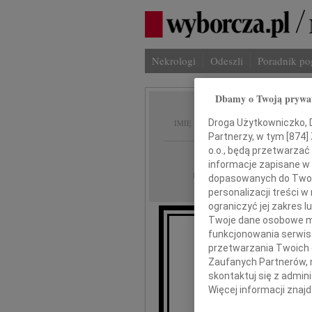
Nekrologi
Odeszli
Poradnik p
Dbamy o Twoją prywa
Edwar
Droga Użytkowniczko, Dr
IMIĘ I NAZWISKO:
Partnerzy, w tym [
874
]
o.o., będą przetwarzać 
Rzeszów
REGION:
informacje zapisane w
27.12.2014
DATA EMISJI:
dopasowanych do Twoich
personalizacji treści 
ograniczyć jej zakres
Twoje dane osobowe mo
funkcjonowania serwisó
przetwarzania Twoich da
Z ogrom
prz
Zaufanych Partnerów, 
skontaktuj się z admin
Więcej informacji znaj
Edwar