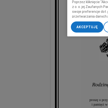
Poprzez kliknięcie "Ak
z o. o. jej Zaufanych 
swoje preferencje dot.
przetwarzania danych 
Wojewódz
im. F
„Ustawienia zaawansow
AKCEPTUJĘ
My, nasi Zaufani Part
dokładnych danych geol
Przechowywanie informa
treści, badnie odbiorcó
Rodzinę
proszę o prz
i pamięci w