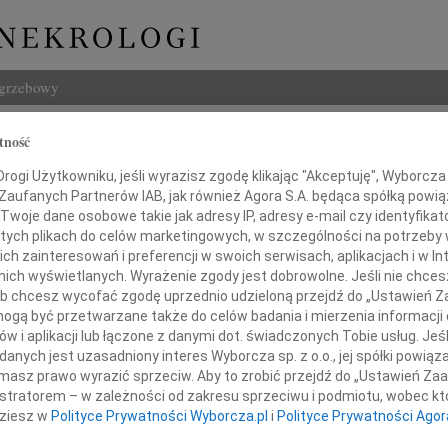
ogrzebowy
Szukaj
tność
d Bożymowski
Imię i na
ogi Użytkowniku, jeśli wyrazisz zgodę klikając "Akceptuję", Wyborcza sp
 Zaufanych Partnerów IAB, jak również Agora S.A. będąca spółką powi
Twoje dane osobowe takie jak adresy IP, adresy e-mail czy identyfikato
 tych plikach do celów marketingowych, w szczególności na potrzeby 
 zainteresowań i preferencji w swoich serwisach, aplikacjach i w Int
INNE NE
w nich wyświetlanych. Wyrażenie zgody jest dobrowolne. Jeśli nie chce
 lub chcesz wycofać zgodę uprzednio udzieloną przejdź do „Ustawień
Marci
"Nie 
gą być przetwarzane także do celów badania i mierzenia informacji
w i aplikacji lub łączone z danymi dot. świadczonych Tobie usług. Jeś
03.0
nych jest uzasadniony interes Wyborcza sp. z o.o., jej spółki powiąza
nym żalem i głębokim smutkiem
Panu 
yjąłem informację o śmierci
masz prawo wyrazić sprzeciw. Aby to zrobić przejdź do „Ustawień Z
Karol
istratorem – w zależności od zakresu sprzeciwu i podmiotu, wobec któ
Z ogr
dziesz w
Polityce Prywatności Wyborcza.pl
i
Polityce Prywatności Agor
12.0
da Bożymowskiego
Pani 