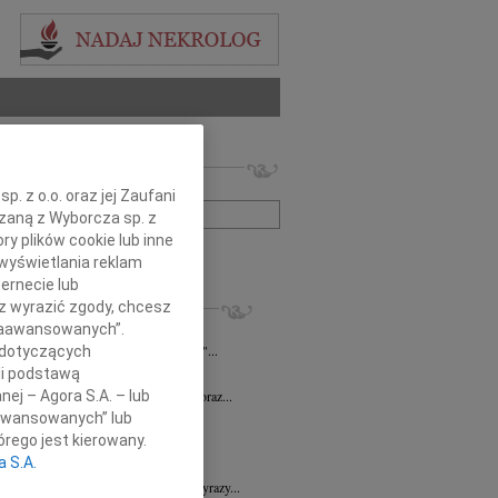
 nekrologów i wspomnień
zwisko lub numer ogłoszenia:
. z o.o. oraz jej Zaufani
ązaną z Wyborcza sp. z
ry plików cookie lub inne
+ szukanie zaawansowane
wyświetlania reklam
ernecie lub
KROLOGI
sz wyrazić zgody, chcesz
 Zaawansowanych”.
n Piotr Czarnota
17.07.2026
Rzeszów
umiera ten, kto trwa w pamięci żywych"...
 dotyczących
li podstawą
7.2026
Rzeszów
nej – Agora S.A. – lub
Dyrektorowi Jerzemu Guniewskiemu oraz...
aawansowanych” lub
 Drozd
17.06.2026
Rzeszów
rego jest kierowany.
omnym smutkiem i niedowierzaniem...
a S.A.
6.2026
Rzeszów
Dr n. med. Mai Ptasiewicz składamy wyrazy...