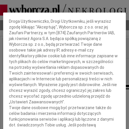
Dbamy o Twoją prywatność
Droga Użytkowniczko, Drogi Użytkowniku, jeśli wyrazisz
Nekrologi
Odeszli
Poradnik pogrzebowy
zgodę klikając "Akceptuję", Wyborcza sp. z o.o. oraz jej
Zaufani Partnerzy, w tym [
874
] Zaufanych Partnerów IAB,
jak również Agora S.A. będąca spółką powiązaną z
Wyborcza sp. z o.o., będą przetwarzać Twoje dane
Józef Skrzypczak
osobowe takie jak adresy IP, adresy e-mail czy
IMIĘ I NAZWISKO:
identyfikatory plików cookie lub inne informacje zapisane w
tych plikach do celów marketingowych, w szczególności
Lublin
REGION:
na potrzeby wyświetlania reklam dopasowanych do
18.12.2014
DATA EMISJI:
Twoich zainteresowań i preferencji w swoich serwisach,
aplikacjach i w Internecie lub personalizacji treści w nich
wyświetlanych. Wyrażenie zgody jest dobrowolne. Jeśli nie
chcesz wyrazić zgody, chcesz ograniczyć jej zakres lub
chcesz wycofać zgodę uprzednio udzieloną przejdź do
„Ustawień Zaawansowanych”.
Twoje dane osobowe mogą być przetwarzane także do
celów badania i mierzenia informacji dotyczących
funkcjonowania serwisów i aplikacji lub łączone z danymi
dot. świadczonych Tobie usług. Jeśli podstawą