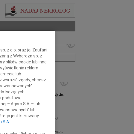
 nekrologów i wspomnień
. z o.o. oraz jej Zaufani
zwisko lub numer ogłoszenia:
ązaną z Wyborcza sp. z
ry plików cookie lub inne
wyświetlania reklam
+ szukanie zaawansowane
ernecie lub
sz wyrazić zgody, chcesz
KROLOGI
 Zaawansowanych”.
la Gasin
08.04.2026
Bydgoszcz
 dotyczących
wymownym żalem zawiadamiamy o odejściu...
li podstawą
a Stępkowska
29.01.2026
nej – Agora S.A. – lub
a Danka Stępkowska Torunianka,...
aawansowanych” lub
k Woźny
30.12.2025
Bydgoszcz
rego jest kierowany.
em przyjęliśmy wiadomość o śmierci prof....
a S.A.
ław Durlak
16.12.2025
Bydgoszcz
rwszą rocznicę śmierci naszego kochanego...
ypu cookie Wyborczej sp.