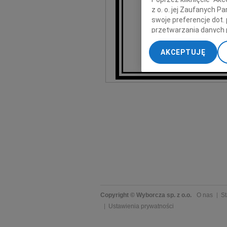
z o. o. jej Zaufanych 
swoje preferencje dot.
Za chwilę
przetwarzania danych 
wszystkim, któ
„Ustawienia zaawansow
AKCEPTUJĘ
My, nasi Zaufani Part
dokładnych danych geol
Przechowywanie informa
treści, badnie odbiorcó
Copyright © Wyborcza sp. z o.o.
O nas
St
Ustawienia prywatności