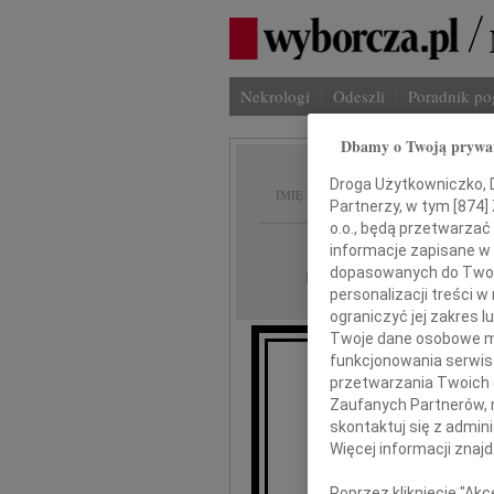
Nekrologi
Odeszli
Poradnik p
Dbamy o Twoją prywa
Saba G
Droga Użytkowniczko, Dr
IMIĘ I NAZWISKO:
Partnerzy, w tym [
874
]
o.o., będą przetwarzać 
Bydgoszcz
REGION:
informacje zapisane w
dopasowanych do Twoich
06.12.2014
DATA EMISJI:
personalizacji treści 
ograniczyć jej zakres
Twoje dane osobowe mo
funkcjonowania serwisó
8
przetwarzania Twoich da
Zaufanych Partnerów, 
skontaktuj się z admin
Saba Ge
Więcej informacji znaj
z
Poprzez kliknięcie "Ak