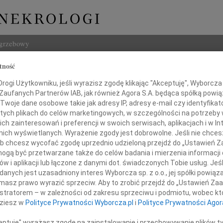
ogrzebowy
tność
Szukaj
enowefa Kwiecińska
ogi Użytkowniku, jeśli wyrazisz zgodę klikając "Akceptuję", Wyborcza sp
Imię i na
 Zaufanych Partnerów IAB, jak również Agora S.A. będąca spółką powi
Twoje dane osobowe takie jak adresy IP, adresy e-mail czy identyfikato
 tych plikach do celów marketingowych, w szczególności na potrzeby 
 zainteresowań i preferencji w swoich serwisach, aplikacjach i w Int
w nich wyświetlanych. Wyrażenie zgody jest dobrowolne. Jeśli nie chce
INNE NE
 lub chcesz wycofać zgodę uprzednio udzieloną przejdź do „Ustawień
Izabe
gą być przetwarzane także do celów badania i mierzenia informacji
Z nie
w i aplikacji lub łączone z danymi dot. świadczonych Tobie usług. Jeś
Danut
 grudnia 2005 roku zmarła
nych jest uzasadniony interes Wyborcza sp. z o.o., jej spółki powiąza
Zmarł
masz prawo wyrazić sprzeciw. Aby to zrobić przejdź do „Ustawień Z
Jace
istratorem – w zależności od zakresu sprzeciwu i podmiotu, wobec któ
nowefa Kwiecińska
Z żal
dziesz w
Polityce Prywatności Wyborcza.pl
i
Polityce Prywatności Agor
Boles
 domu Brzezińska
W pie
ceptuję" wyrażasz zgodę na zainstalowanie i przechowywanie plików t