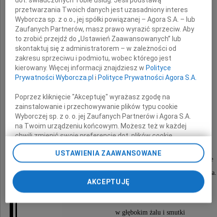
przetwarzania Twoich danych jest uzasadniony interes
Wyborcza sp. z o.o., jej spółki powiązanej – Agora S.A. – lub
Zaufanych Partnerów, masz prawo wyrazić sprzeciw. Aby
to zrobić przejdź do „Ustawień Zaawansowanych” lub
skontaktuj się z administratorem – w zależności od
Benjamina Barta
zakresu sprzeciwu i podmiotu, wobec którego jest
kierowany. Więcej informacji znajdziesz w
Polityce
Prywatności Wyborcza.pl
i
Polityce Prywatności Agora S.A.
Poprzez kliknięcie "Akceptuję" wyrażasz zgodę na
Opatrzona Świętymi Sakramentami.
zainstalowanie i przechowywanie plików typu cookie
Wyborczej sp. z o. o. jej Zaufanych Partnerów i Agora S.A.
Spoczęła na Cmentarzu Garnizonowym
na Twoim urządzeniu końcowym. Możesz też w każdej
w Gdańsku.
chwili zmienić swoje preferencje dot. plików cookie,
ponownie wywołując narzędzie do zarządzania Twoimi
USTAWIENIA ZAAWANSOWANE
preferencjami dot. przetwarzania danych poprzez
Wszystkim uczestniczącą w ostatniej posłudze
odnośnik „Ustawienia prywatności” w stopce serwisu i
składam serdeczne Bóg Zapłać i podziękowania.
przechodząc do sekcji „Ustawienia zaawansowane”.
AKCEPTUJĘ
Zmiana ustawień plików cookie możliwa jest także za
pomocą ustawień przeglądarki.
Pogrążeni
w głębokim żalu i smutki
My, nasi Zaufani Partnerzy i Agora S.A. możemy