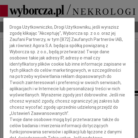
Dbamy o Twoją prywatność
Nekrologi
Odeszli
Poradnik pogrzebowy
Droga Użytkowniczko, Drogi Użytkowniku, jeśli wyrazisz
zgodę klikając "Akceptuję", Wyborcza sp. z o.o. oraz jej
Zaufani Partnerzy, w tym [
872
] Zaufanych Partnerów IAB,
jak również Agora S.A. będąca spółką powiązaną z
Benjamin Bart
Wyborcza sp. z o.o., będą przetwarzać Twoje dane
IMIĘ I NAZWISKO:
osobowe takie jak adresy IP, adresy e-mail czy
identyfikatory plików cookie lub inne informacje zapisane w
Gdańsk
REGION:
tych plikach do celów marketingowych, w szczególności
na potrzeby wyświetlania reklam dopasowanych do
08.12.2014
DATA EMISJI:
Twoich zainteresowań i preferencji w swoich serwisach,
aplikacjach i w Internecie lub personalizacji treści w nich
wyświetlanych. Wyrażenie zgody jest dobrowolne. Jeśli nie
chcesz wyrazić zgody, chcesz ograniczyć jej zakres lub
chcesz wycofać zgodę uprzednio udzieloną przejdź do
Podziękowanie
„Ustawień Zaawansowanych”.
Twoje dane osobowe mogą być przetwarzane także do
29 listopada 2014 roku o godzinie 22.10
celów badania i mierzenia informacji dotyczących
odeszła od nas na wieczny Odpoczynek
funkcjonowania serwisów i aplikacji lub łączone z danymi
dot. świadczonych Tobie usług. Jeśli podstawą