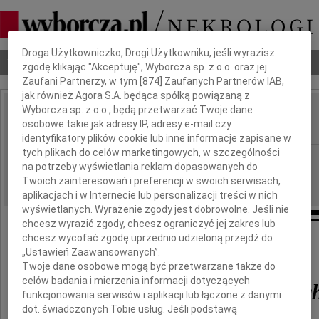
Dbamy o Twoją prywatność
Droga Użytkowniczko, Drogi Użytkowniku, jeśli wyrazisz
Nekrologi
Odeszli
Poradnik pogrzebowy
zgodę klikając "Akceptuję", Wyborcza sp. z o.o. oraz jej
Zaufani Partnerzy, w tym [
874
] Zaufanych Partnerów IAB,
jak również Agora S.A. będąca spółką powiązaną z
Wyborcza sp. z o.o., będą przetwarzać Twoje dane
Antonina Tomaszewska
osobowe takie jak adresy IP, adresy e-mail czy
IMIĘ I NAZWISKO:
identyfikatory plików cookie lub inne informacje zapisane w
tych plikach do celów marketingowych, w szczególności
Płock
REGION:
na potrzeby wyświetlania reklam dopasowanych do
29.11.2014
DATA EMISJI:
Twoich zainteresowań i preferencji w swoich serwisach,
aplikacjach i w Internecie lub personalizacji treści w nich
wyświetlanych. Wyrażenie zgody jest dobrowolne. Jeśli nie
chcesz wyrazić zgody, chcesz ograniczyć jej zakres lub
chcesz wycofać zgodę uprzednio udzieloną przejdź do
„Ustawień Zaawansowanych”.
Odeszła nasza kochana Ciocia Nena
Twoje dane osobowe mogą być przetwarzane także do
celów badania i mierzenia informacji dotyczących
Antonina z Jasieńskic
funkcjonowania serwisów i aplikacji lub łączone z danymi
dot. świadczonych Tobie usług. Jeśli podstawą