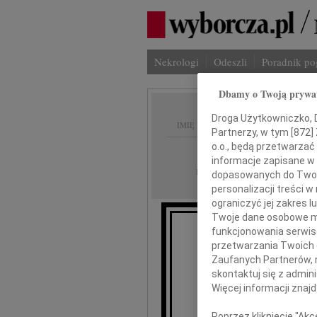
Nekrologi
Odeszli
Poradnik p
Dbamy o Twoją prywa
Droga Użytkowniczko, Dr
IMIĘ I NAZWISKO:
Partnerzy, w tym [
872
]
o.o., będą przetwarzać 
Warszawa
REGION:
informacje zapisane w
01.04.2010
DATA EMISJI:
dopasowanych do Twoich
personalizacji treści 
ograniczyć jej zakres
Twoje dane osobowe mo
funkcjonowania serwisó
przetwarzania Twoich da
Zaufanych Partnerów, 
skontaktuj się z admin
Więcej informacji znaj
Poprzez kliknięcie "Ak