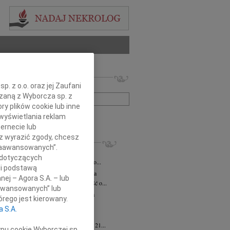
 nekrologów i wspomnień
. z o.o. oraz jej Zaufani
zwisko lub numer ogłoszenia:
ązaną z Wyborcza sp. z
ry plików cookie lub inne
wyświetlania reklam
+ szukanie zaawansowane
ernecie lub
sz wyrazić zgody, chcesz
KROLOGI
 Zaawansowanych”.
iusz Butruk
05.08.2026
Warszawa
 dotyczących
omnym żalem przyjęliśmy wiadomość o...
li podstawą
rzata Kościelska
06.08.2026
Warszawa
nej – Agora S.A. – lub
bokim smutkiem przyjęliśmy wiadomość o...
aawansowanych” lub
zej Komorowski
06.08.2026
Warszawa
rego jest kierowany.
pca 2026 roku odszedł Śp. Andrzej...
a S.A.
ntyna Karkocha
06.08.2026
Warszawa
arm. Inocentyna Karkocha zmarła dnia 21...
ypu cookie Wyborczej sp.