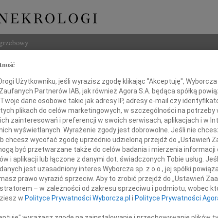
ogrzebowy
tność
Szukaj
ogi Użytkowniku, jeśli wyrazisz zgodę klikając "Akceptuję", Wyborcza sp
Imię i na
 Zaufanych Partnerów IAB, jak również Agora S.A. będąca spółką powi
Twoje dane osobowe takie jak adresy IP, adresy e-mail czy identyfikato
 tych plikach do celów marketingowych, w szczególności na potrzeby 
 zainteresowań i preferencji w swoich serwisach, aplikacjach i w Int
w nich wyświetlanych. Wyrażenie zgody jest dobrowolne. Jeśli nie chce
INNE NE
 lub chcesz wycofać zgodę uprzednio udzieloną przejdź do „Ustawień
Eugen
gą być przetwarzane także do celów badania i mierzenia informacji
Z ogr
w i aplikacji lub łączone z danymi dot. świadczonych Tobie usług. Jeś
Koleżance
Małgo
nych jest uzasadniony interes Wyborcza sp. z o.o., jej spółki powiąza
Z głę
masz prawo wyrazić sprzeciw. Aby to zrobić przejdź do „Ustawień Z
Dorocie Osak
Andr
istratorem – w zależności od zakresu sprzeciwu i podmiotu, wobec któ
27 li
dziesz w
Polityce Prywatności Wyborcza.pl
i
Polityce Prywatności Agor
Inoce
z powodu śmierci
Mgr f
ceptuję" wyrażasz zgodę na zainstalowanie i przechowywanie plików t