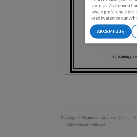
z o. o. jej Zaufanych 
swoje preferencje dot.
przetwarzania danych 
„Ustawienia zaawansow
wyr
AKCEPTUJĘ
w
My, nasi Zaufani Part
dokładnych danych geol
Przechowywanie informa
treści, badnie odbiorcó
z I Katedry i
Copyright © Wyborcza sp. z o.o.
O nas
St
Ustawienia prywatności