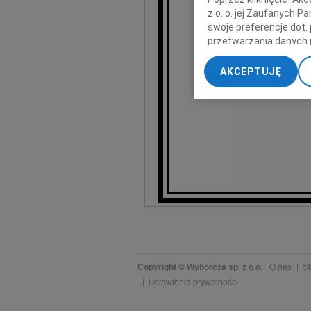
z o. o. jej Zaufanych 
swoje preferencje dot.
przetwarzania danych 
Msza pogrzebowa odb
„Ustawienia zaawansow
o godzinie 1
AKCEPTUJĘ
My, nasi Zaufani Part
dokładnych danych geol
Przechowywanie informa
treści, badnie odbiorcó
Copyright © Wyborcza sp. z o.o.
O nas
St
Ustawienia prywatności