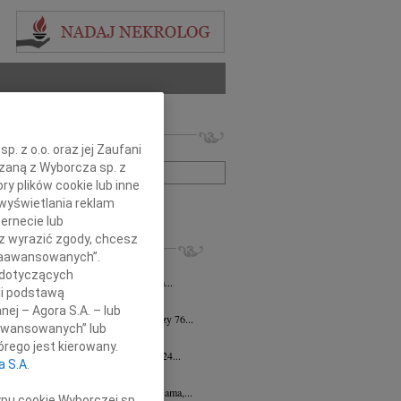
 nekrologów i wspomnień
. z o.o. oraz jej Zaufani
zwisko lub numer ogłoszenia:
ązaną z Wyborcza sp. z
ry plików cookie lub inne
wyświetlania reklam
+ szukanie zaawansowane
ernecie lub
sz wyrazić zgody, chcesz
KROLOGI
 Zaawansowanych”.
taszewski
26.06.2026
Rzeszów
 dotyczących
iebie nie byłoby Mnie, taką jaką jestem...
li podstawą
na Bartczak
13.03.2026
Rzeszów
nej – Agora S.A. – lub
u 5 marca 2026 roku zmarła przeżywszy 76...
aawansowanych” lub
 Wojtowicz
14.03.2024
Rzeszów
rego jest kierowany.
em zawiadamiamy, że dnia 13 marca 2024...
a S.A.
yna Jasińska
28.12.2023
Rzeszów
pca 2023 roku zmarła Kochana Żona, Mama,...
ypu cookie Wyborczej sp.