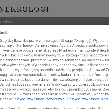
ogrzebowy
tność
Szukaj
k Gawron
ogi Użytkowniku, jeśli wyrazisz zgodę klikając "Akceptuję", Wyborcza sp
Imię i na
 Zaufanych Partnerów IAB, jak również Agora S.A. będąca spółką powi
Twoje dane osobowe takie jak adresy IP, adresy e-mail czy identyfikato
 tych plikach do celów marketingowych, w szczególności na potrzeby 
 zainteresowań i preferencji w swoich serwisach, aplikacjach i w Int
w nich wyświetlanych. Wyrażenie zgody jest dobrowolne. Jeśli nie chce
INNE NE
 lub chcesz wycofać zgodę uprzednio udzieloną przejdź do „Ustawień
Jan S
gą być przetwarzane także do celów badania i mierzenia informacji
Bez C
w i aplikacji lub łączone z danymi dot. świadczonych Tobie usług. Jeś
Graży
ębokim żalem zawiadamiamy,
nych jest uzasadniony interes Wyborcza sp. z o.o., jej spółki powiąza
W dni
masz prawo wyrazić sprzeciw. Aby to zrobić przejdź do „Ustawień Z
iu 21 listopada 2014 roku zmarł
Jerzy
istratorem – w zależności od zakresu sprzeciwu i podmiotu, wobec któ
Z żal
dziesz w
Polityce Prywatności Wyborcza.pl
i
Polityce Prywatności Agor
Kryst
enryk Gawron
26 li
ceptuję" wyrażasz zgodę na zainstalowanie i przechowywanie plików t