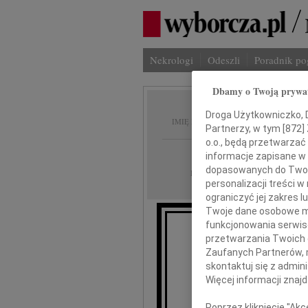
Nekrologi
Odeszli
Poradnik p
Dbamy o Twoją prywa
Henry
Droga Użytkowniczko, Dr
IMIĘ I NAZWISKO:
Partnerzy, w tym [
872
]
o.o., będą przetwarzać 
Rzeszów
REGION:
informacje zapisane w
dopasowanych do Twoich
27.11.2014
DATA EMISJI:
personalizacji treści 
ograniczyć jej zakres
Twoje dane osobowe mo
funkcjonowania serwisó
Z gł
przetwarzania Twoich da
Zaufanych Partnerów, 
że w dn
skontaktuj się z admin
Więcej informacji znaj
H
Poprzez kliknięcie "Ak