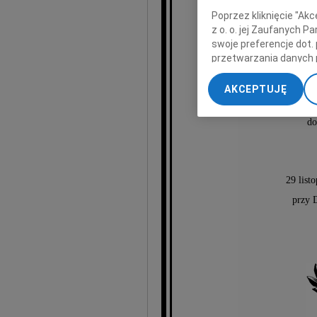
Poprzez kliknięcie "Ak
z o. o. jej Zaufanych 
swoje preferencje dot.
przetwarzania danych 
Gó
„Ustawienia zaawansow
AKCEPTUJĘ
My, nasi Zaufani Part
dokładnych danych geol
do
Przechowywanie informa
treści, badnie odbiorcó
29 list
przy 