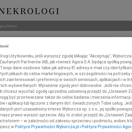
ogrzebowy
Szukaj
tność
na Góralska-Pawlak
Imię i na
ogi Użytkowniku, jeśli wyrazisz zgodę klikając "Akceptuję", Wyborcza sp
 Zaufanych Partnerów IAB, jak również Agora S.A. będąca spółką powi
Twoje dane osobowe takie jak adresy IP, adresy e-mail czy identyfikato
 tych plikach do celów marketingowych, w szczególności na potrzeby 
 zainteresowań i preferencji w swoich serwisach, aplikacjach i w Int
INNE NE
w nich wyświetlanych. Wyrażenie zgody jest dobrowolne. Jeśli nie chce
Maria
 lub chcesz wycofać zgodę uprzednio udzieloną przejdź do „Ustawień
Z głę
gą być przetwarzane także do celów badania i mierzenia informacji
Andrz
w i aplikacji lub łączone z danymi dot. świadczonych Tobie usług. Jeś
da 2014 roku odeszła nasza ukochana
Dnia 
nych jest uzasadniony interes Wyborcza sp. z o.o., jej spółki powiąza
Danut
ama, Babunia i Prababcia
masz prawo wyrazić sprzeciw. Aby to zrobić przejdź do „Ustawień Z
W dni
istratorem – w zależności od zakresu sprzeciwu i podmiotu, wobec któ
Jerzy
dziesz w
Polityce Prywatności Wyborcza.pl
i
Polityce Prywatności Agor
W dni