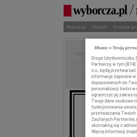
Nekrologi
Odeszli
Poradnik p
Dbamy o Twoją prywa
Krysty
IMIĘ I NAZWISKO:
Droga Użytkowniczko, Dr
Partnerzy, w tym [
874
]
Lublin
REGION:
o.o., będą przetwarzać 
27.11.2014
informacje zapisane w
DATA EMISJI:
dopasowanych do Twoich
personalizacji treści 
ograniczyć jej zakres
Twoje dane osobowe mo
funkcjonowania serwisó
25 listopa
przetwarzania Twoich da
M
Zaufanych Partnerów, 
skontaktuj się z admin
Więcej informacji znaj