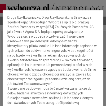
Dbamy o Twoją prywatność
Droga Użytkowniczko, Drogi Użytkowniku, jeśli wyrazisz
Nekrologi
Odeszli
Poradnik pogrzebowy
zgodę klikając "Akceptuję", Wyborcza sp. z o.o. oraz jej
Zaufani Partnerzy, w tym [
874
] Zaufanych Partnerów IAB,
jak również Agora S.A. będąca spółką powiązaną z
Wyborcza sp. z o.o., będą przetwarzać Twoje dane
osobowe takie jak adresy IP, adresy e-mail czy
IMIĘ I NAZWISKO:
identyfikatory plików cookie lub inne informacje zapisane w
Warszawa
tych plikach do celów marketingowych, w szczególności
REGION:
na potrzeby wyświetlania reklam dopasowanych do
01.04.2010
DATA EMISJI:
Twoich zainteresowań i preferencji w swoich serwisach,
aplikacjach i w Internecie lub personalizacji treści w nich
wyświetlanych. Wyrażenie zgody jest dobrowolne. Jeśli nie
chcesz wyrazić zgody, chcesz ograniczyć jej zakres lub
chcesz wycofać zgodę uprzednio udzieloną przejdź do
Panu Profesorowi
„Ustawień Zaawansowanych”.
Twoje dane osobowe mogą być przetwarzane także do
Tadeuszowi Kaczorkowi
celów badania i mierzenia informacji dotyczących
funkcjonowania serwisów i aplikacji lub łączone z danymi
dot. świadczonych Tobie usług. Jeśli podstawą
słowa najszczerszego współczucia