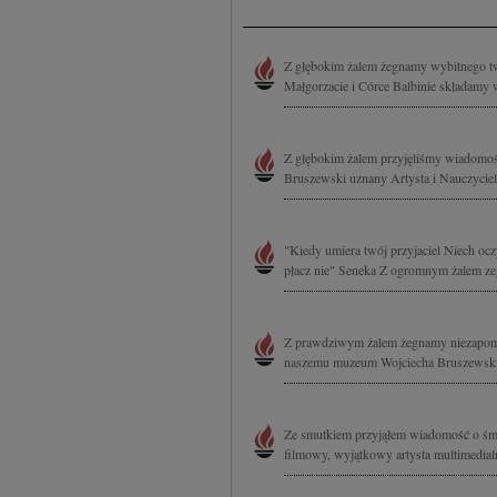
Z głębokim żalem żegnamy wybitnego t
Małgorzacie i Córce Balbinie składamy 
Z głębokim żalem przyjęliśmy wiadomoś
Bruszewski uznany Artysta i Nauczyciel 
"Kiedy umiera twój przyjaciel Niech oczy 
płacz nie" Seneka Z ogromnym żalem zeg
Z prawdziwym żalem żegnamy niezapomnian
naszemu muzeum Wojciecha Bruszewskie
Ze smutkiem przyjąłem wiadomość o śmi
filmowy, wyjątkowy artysta multimedial