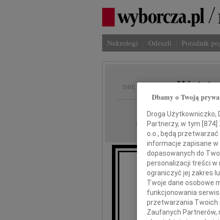
Nekrologi
Odeszli
Poradnik p
Wojcie
IMIĘ I NAZWISKO:
Dbamy o Twoją prywa
Łódź
REGION:
Droga Użytkowniczko, Dr
18.09.2009
DATA EMISJI:
Partnerzy, w tym [
874
]
o.o., będą przetwarzać 
informacje zapisane w
dopasowanych do Twoich
personalizacji treści 
W niedz
ograniczyć jej zakres
Twoje dane osobowe mo
funkcjonowania serwisó
przetwarzania Twoich da
Wojc
Zaufanych Partnerów, 