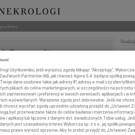
ogrzebowy
Szukaj
ch Bruszewski
Imię i na
tność
ogi Użytkowniku, jeśli wyrazisz zgodę klikając "Akceptuję", Wyborcza sp
 Zaufanych Partnerów IAB, jak również Agora S.A. będąca spółką powi
INNE NE
Twoje dane osobowe takie jak adresy IP, adresy e-mail czy identyfikato
 tych plikach do celów marketingowych, w szczególności na potrzeby 
Wand
 zainteresowań i preferencji w swoich serwisach, aplikacjach i w Int
Z głę
w nich wyświetlanych. Wyrażenie zgody jest dobrowolne. Jeśli nie chce
Tadeu
ielę 6 września 2009 roku umarł
 lub chcesz wycofać zgodę uprzednio udzieloną przejdź do „Ustawień
Z głę
gą być przetwarzane także do celów badania i mierzenia informacji
Adam
profesor
w i aplikacji lub łączone z danymi dot. świadczonych Tobie usług. Jeś
W dni
nych jest uzasadniony interes Wyborcza sp. z o.o., jej spółki powiąza
Jan R
iech Bruszewski
masz prawo wyrazić sprzeciw. Aby to zrobić przejdź do „Ustawień Z
W dni