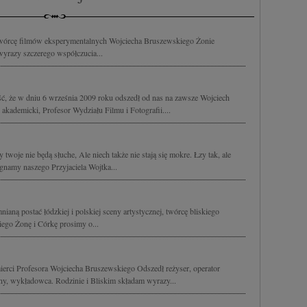
wórcę filmów eksperymentalnych Wojciecha Bruszewskiego Żonie
wyrazy szczerego współczucia...
ć, że w dniu 6 września 2009 roku odszedł od nas na zawsze Wojciech
akademicki, Profesor Wydziału Filmu i Fotografii....
twoje nie będą słuche, Ale niech także nie stają się mokre. Łzy tak, ale
namy naszego Przyjaciela Wojtka...
ą postać łódzkiej i polskiej sceny artystycznej, twórcę bliskiego
go Żonę i Córkę prosimy o...
erci Profesora Wojciecha Bruszewskiego Odszedł reżyser, operator
ny, wykładowca. Rodzinie i Bliskim składam wyrazy...