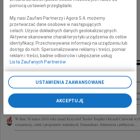
pomocą ustawień przeglądarki.
wyrazy głębokiego współczucia
My, nasi Zaufani Partnerzy i Agora S.A. możemy
przetwarzać dane osobowe w następujących
Bogdan Zdrojewski
celach:
Użycie dokładnych danych geolokalizacyjnych.
Aktywne skanowanie charakterystyki urządzenia do celów
identyfikacji. Przechowywanie informacji na urządzeniu lub
Minister Kultury i Dziedzictwa Narodowego
dostęp do nich. Spersonalizowane reklamy i treści, pomiar
reklam i treści, badnie odbiorców i ulepszanie usług.
Lista Zaufanych Partnerów
Inne kondolencje
USTAWIENIA ZAAWANSOWANE
Z nieopisanym smutkiem zawiadamiamy o śmierci Krzysztofa Teodora Toeplitza felie
filmowego, wykładowcy. Uroczystość pogrzebowa odbędzie się w piątek, 9 kwietnia 
AKCEPTUJĘ
W dniu 30 marca 2010 roku zmarł Krzysztof Teodor Toeplitz Odszedł Człowiek wybi
scenariuszy, sztuk i programów teatralnych. Dziennikarz, felietonista i publicysta....