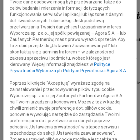
Twoje dane osobowe mogą być przetwarzane także do
celów badania i mierzenia informacji dotyczących
Krzysztof Teodor Toepli
funkcjonowania serwisów i aplikacji lub łączone z danymi
dot. świadczonych Tobie usług. Jeśli podstawą
przetwarzania Twoich danych jest uzasadniony interes
Wyborcza sp. z o.o., jej spółki powiązanej – Agora S.A. – lub
Zaufanych Partnerów, masz prawo wyrazić sprzeciw. Aby
znany i ceniony dziennikarz, publicysta, felietonist
to zrobić przejdź do „Ustawień Zaawansowanych” lub
autor scenariuszy filmowych,
skontaktuj się z administratorem – w zależności od
sztuk teatralnych i programów telewizyjnych,
zakresu sprzeciwu i podmiotu, wobec którego jest
kierowany. Więcej informacji znajdziesz w
Polityce
krytyk filmowy, wykładowca akademicki.
Prywatności Wyborcza.pl
i
Polityce Prywatności Agora S.A.
Przez wiele lat pełnił funkcje kierownika literacki
Poprzez kliknięcie "Akceptuję" wyrażasz zgodę na
zainstalowanie i przechowywanie plików typu cookie
w Zespołach Filmowych "Kadr" i "Iluzjon"
Wyborczej sp. z o. o. jej Zaufanych Partnerów i Agora S.A.
na Twoim urządzeniu końcowym. Możesz też w każdej
chwili zmienić swoje preferencje dot. plików cookie,
Rodzinie Zmarłego
ponownie wywołując narzędzie do zarządzania Twoimi
preferencjami dot. przetwarzania danych poprzez
odnośnik „Ustawienia prywatności” w stopce serwisu i
przechodząc do sekcji „Ustawienia zaawansowane”.
składam
Zmiana ustawień plików cookie możliwa jest także za