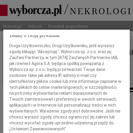
Nekrologi
Odeszli
Poradnik pogrzebowy
Dbamy o Twoją prywatność
Droga Użytkowniczko, Drogi Użytkowniku, jeśli wyrazisz
Krzysztof Teodor Toepli
zgodę klikając "Akceptuję", Wyborcza sp. z o.o. oraz jej
IMIĘ I NAZWISKO:
Zaufani Partnerzy, w tym [
874
] Zaufanych Partnerów IAB,
jak również Agora S.A. będąca spółką powiązaną z
cała Polska
REGION:
Wyborcza sp. z o.o., będą przetwarzać Twoje dane
01.04.2010
DATA EMISJI:
osobowe takie jak adresy IP, adresy e-mail czy
identyfikatory plików cookie lub inne informacje zapisane w
tych plikach do celów marketingowych, w szczególności
na potrzeby wyświetlania reklam dopasowanych do
Twoich zainteresowań i preferencji w swoich serwisach,
aplikacjach i w Internecie lub personalizacji treści w nich
Dnia 30 marca 2010 roku
wyświetlanych. Wyrażenie zgody jest dobrowolne. Jeśli nie
w wieku 77 lat
chcesz wyrazić zgody, chcesz ograniczyć jej zakres lub
chcesz wycofać zgodę uprzednio udzieloną przejdź do
zmarł
„Ustawień Zaawansowanych”.