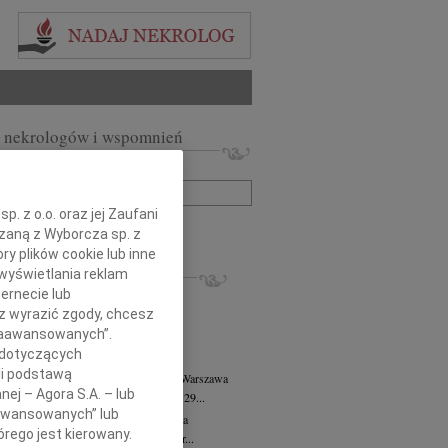
 nekrologów i wspomnień
zwisko lub numer ogłoszenia:
. z o.o. oraz jej Zaufani
+ szukanie zaawansowane
ązaną z Wyborcza sp. z
ry plików cookie lub inne
KROLOGI
wyświetlania reklam
ernecie lub
8.2026
Warszawa
sz wyrazić zgody, chcesz
anie Wydziału dr hab. Julii Kubisie,...
 Zaawansowanych”.
8.2026
Warszawa
 dotyczących
j kochanej i dzielnej Marylce Butruk...
li podstawą
 Tadeusz Duniec
wiek: 79
07.08.2026
Warszawa
nej – Agora S.A. – lub
lkim żalem przyjęliśmy wiadomość, że 29...
aawansowanych” lub
rzata Kościelska
07.08.2026
Warszawa
rego jest kierowany.
u 3 sierpnia 2026 roku zmarła Profesor...