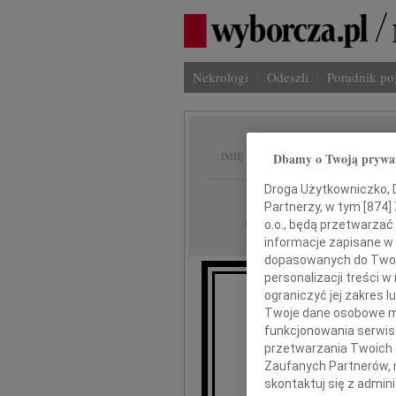
Nekrologi
Odeszli
Poradnik p
Krzyszt
Dbamy o Twoją prywa
IMIĘ I NAZWISKO:
Droga Użytkowniczko, Dr
Warszawa
REGION:
Partnerzy, w tym [
874
]
01.04.2010
DATA EMISJI:
o.o., będą przetwarzać 
informacje zapisane w
dopasowanych do Twoich
personalizacji treści 
ograniczyć jej zakres
Twoje dane osobowe mo
funkcjonowania serwisó
B
przetwarzania Twoich da
Zaufanych Partnerów, 
skontaktuj się z admin
wyrazy