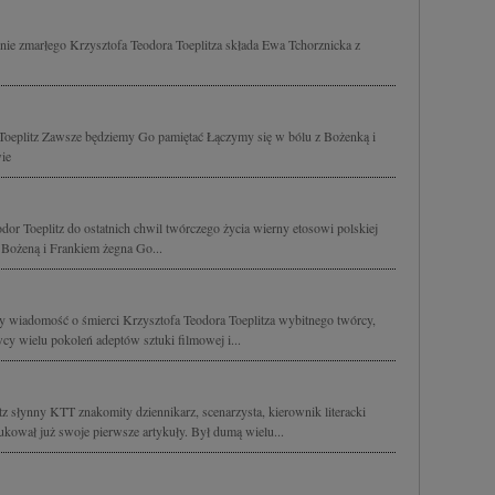
ie zmarłego Krzysztofa Teodora Toeplitza składa Ewa Tchorznicka z
 Toeplitz Zawsze będziemy Go pamiętać Łączymy się w bólu z Bożenką i
ie
or Toeplitz do ostatnich chwil twórczego życia wierny etosowi polskiej
 z Bożeną i Frankiem żegna Go...
y wiadomość o śmierci Krzysztofa Teodora Toeplitza wybitnego twórcy,
y wielu pokoleń adeptów sztuki filmowej i...
z słynny KTT znakomity dziennikarz, scenarzysta, kierownik literacki
ukował już swoje pierwsze artykuły. Był dumą wielu...