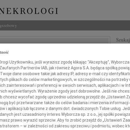
ogrzebowy
Szukaj
of Teodor Toeplitz
Imię i na
tność
ogi Użytkowniku, jeśli wyrazisz zgodę klikając "Akceptuję", Wyborcza sp
 Zaufanych Partnerów IAB, jak również Agora S.A. będąca spółką powi
Twoje dane osobowe takie jak adresy IP, adresy e-mail czy identyfikato
INNE NE
 tych plikach do celów marketingowych, w szczególności na potrzeby 
 zainteresowań i preferencji w swoich serwisach, aplikacjach i w Int
07.0
w nich wyświetlanych. Wyrażenie zgody jest dobrowolne. Jeśli nie chce
Dziek
 lub chcesz wycofać zgodę uprzednio udzieloną przejdź do „Ustawień
07.0
Drogim
gą być przetwarzane także do celów badania i mierzenia informacji
Nasze
w i aplikacji lub łączone z danymi dot. świadczonych Tobie usług. Jeś
Jacek
ożence i Frankowi
nych jest uzasadniony interes Wyborcza sp. z o.o., jej spółki powiąza
Z wie
masz prawo wyrazić sprzeciw. Aby to zrobić przejdź do „Ustawień Z
Małgo
istratorem – w zależności od zakresu sprzeciwu i podmiotu, wobec któ
W dni
 głębokiego współczucia i żalu