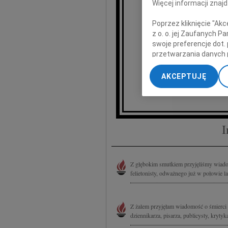
Więcej informacji znaj
z 
Poprzez kliknięcie "Ak
Krzyszto
z o. o. jej Zaufanych 
swoje preferencje dot.
przetwarzania danych 
„Ustawienia zaawansow
AKCEPTUJĘ
My, nasi Zaufani Part
dokładnych danych geol
Przechowywanie informa
treści, badnie odbiorcó
I
Z głębokim smutkiem przyjęliśmy wiadom
felietonisty, odważnego już w połowie la
Z żalem przyjęłam wiadomość o śmierci 
dziennikarza, pisarza, publicysty, kryty