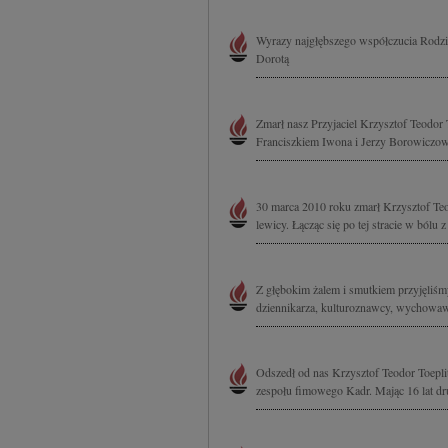
Wyrazy najgłębszego współczucia Rodzin
Dorotą
Zmarł nasz Przyjaciel Krzysztof Teodor
Franciszkiem Iwona i Jerzy Borowiczow
30 marca 2010 roku zmarł Krzysztof Teod
lewicy. Łącząc się po tej stracie w bólu
Z głębokim żalem i smutkiem przyjęliśm
dziennikarza, kulturoznawcy, wychowawc
Odszedł od nas Krzysztof Teodor Toeplit
zespołu fimowego Kadr. Mając 16 lat dr