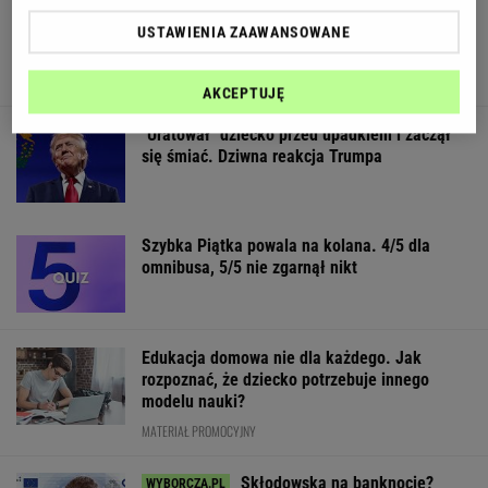
Kultowa amerykańska marka inwestuje w
USTAWIENIA ZAAWANSOWANE
Polsce. Tu powstanie pierwsza stacja
AKCEPTUJĘ
"Uratował" dziecko przed upadkiem i zaczął
się śmiać. Dziwna reakcja Trumpa
Szybka Piątka powala na kolana. 4/5 dla
omnibusa, 5/5 nie zgarnął nikt
Edukacja domowa nie dla każdego. Jak
rozpoznać, że dziecko potrzebuje innego
modelu nauki?
MATERIAŁ PROMOCYJNY
Skłodowska na banknocie?