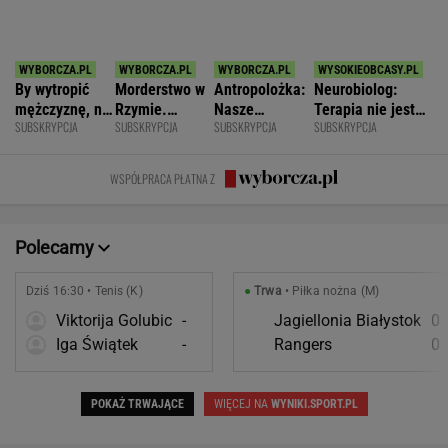
Polecamy
Dziś 16:30 • Tenis (K)
●
Trwa
• Piłka nożna (M)
Viktorija Golubic
-
Jagiellonia Białystok
0
Iga Świątek
-
Rangers
0
POKAŻ TRWAJĄCE
WIĘCEJ NA
WYNIKI.SPORT.PL
SPORT.PL