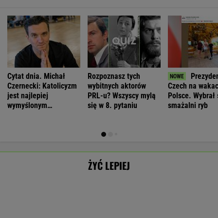
jest najlepiej
PRL-u? Wszyscy mylą
Polsce. Wybrał 
wymyślonym
się w 8. pytaniu
smażalni ryb
interesem...
ŻYĆ LEPIEJ
By wytropić
Morderstwo w
Antropolożka:
Neurobiolog:
mężczyznę, nie
Rzymie.
Nasze
Terapia nie jest
SUBSKRYPCJA
SUBSKRYPCJA
SUBSKRYPCJA
SUBSKRYPCJA
musi nawet
Dlaczego
społeczeństwo
konieczna. Mózg
wstawać z
synowie
nie lubi dzieci
jest podatny na
krzesła.
zniszczyli
zmianę
WSPÓŁPRACA PŁATNA Z
swoje życia?