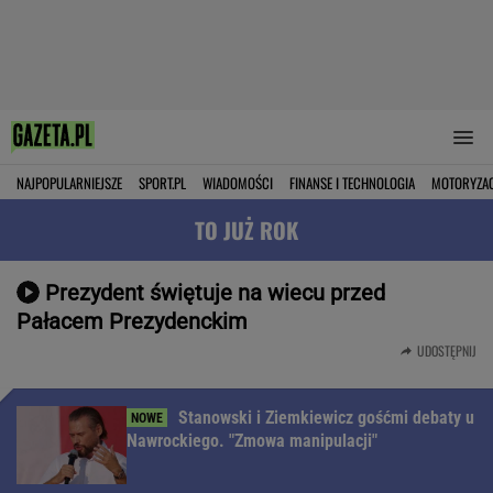
NAJPOPULARNIEJSZE
SPORT.PL
WIADOMOŚCI
FINANSE I TECHNOLOGIA
MOTORYZA
TO JUŻ ROK
Prezydent świętuje na wiecu przed
Pałacem Prezydenckim
UDOSTĘPNIJ
Stanowski i Ziemkiewicz gośćmi debaty u
Nawrockiego. "Zmowa manipulacji"