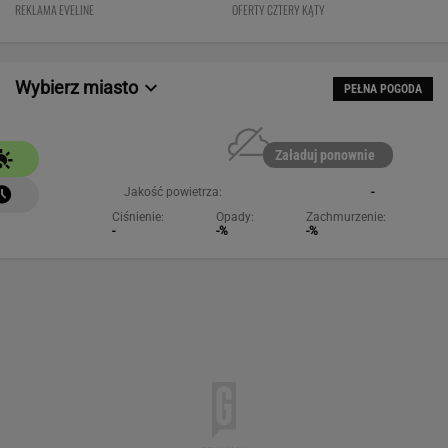
Cena? WOW!
REKLAMA EVELINE
OFERTY CZTERY KĄTY
Wybierz miasto
PEŁNA POGODA
Załaduj ponownie
Jakość powietrza:
-
Ciśnienie:
Opady:
Zachmurzenie:
-
-%
-%