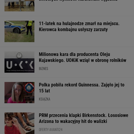
Kujawskiego. UOKiK wziął w obronę rolników
BIZNES
Polka pobiła rekord Guinnessa. Zajęło jej to
15 lat
KSIĄŻKA
PRM przecenia klapki Birkenstock. Łososiowe
Arizona to wakacyjny hit do walizki
OFERTY AVANTI24
Cytat dnia. Michał
Rozpoznasz tych
Prezyde
Czernecki: Katolicyzm
wybitnych aktorów
Czech na wakac