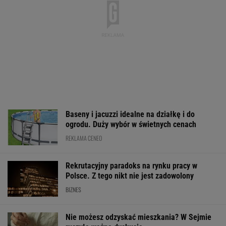
WALUTY I GIEŁDA
EUR
USD
CHF
GBP
WIG
4,3003
3,7328
4,5921
5,0222
152 152,63
0%
0,28%
-0,41%
0,19%
0,71%
SPRAWDŹ NOTOWANIA
Notowania dostarcza VIA24ONLINE
MOTORYZACJA