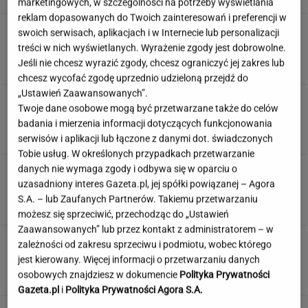
marketingowych, w szczególności na potrzeby wyświetlania
reklam dopasowanych do Twoich zainteresowań i preferencji w
Prezydent Czech na wakacjach w
swoich serwisach, aplikacjach i w Internecie lub personalizacji
Polsce. Wybrał się do smażalni ryb
treści w nich wyświetlanych. Wyrażenie zgody jest dobrowolne.
Jeśli nie chcesz wyrazić zgody, chcesz ograniczyć jej zakres lub
chcesz wycofać zgodę uprzednio udzieloną przejdź do
„Ustawień Zaawansowanych”.
Polska jest już szóstą gospodarką w UE.
Twoje dane osobowe mogą być przetwarzane także do celów
Wyprzedziliśmy Belgię i Szwecję
badania i mierzenia informacji dotyczących funkcjonowania
serwisów i aplikacji lub łączone z danymi dot. świadczonych
Tobie usług. W określonych przypadkach przetwarzanie
danych nie wymaga zgody i odbywa się w oparciu o
Kaczyński teraz ma już maślarzy
uzasadniony interes Gazeta.pl, jej spółki powiązanej – Agora
na tacy. Stało się to, do czego dążyli
S.A. – lub Zaufanych Partnerów. Takiemu przetwarzaniu
SUBSKRYPCJA
możesz się sprzeciwić, przechodząc do „Ustawień
Zaawansowanych” lub przez kontakt z administratorem – w
Szokujący zwrot! Barcelona "podbierze"
zależności od zakresu sprzeciwu i podmiotu, wobec którego
Realowi transfer najlepszego piłkarza MŚ
jest kierowany. Więcej informacji o przetwarzaniu danych
osobowych znajdziesz w dokumencie
Polityka Prywatności
Gazeta.pl
i
Polityka Prywatności Agora S.A.