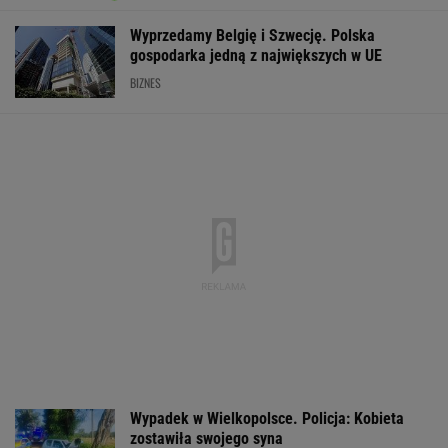
Komornik zajął konto szpitala. "Działanie bez
precedensu"
Kolejny niewybuch znaleziony w
centrum Warszawy. Trwa akcja saperów
Do tej pory znane głównie z Europy
Zachodniej. Teraz takie miejsca powstają w
Polsce
MATERIAŁ PROMOCYJNY