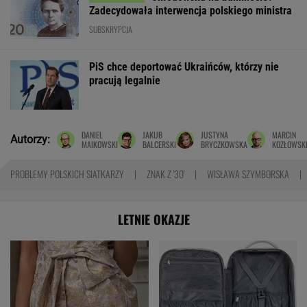
Zadecydowała interwencja polskiego ministra
SUBSKRYPCJA
PiS chce deportować Ukraińców, którzy nie
pracują legalnie
DANIEL
JAKUB
JUSTYNA
MARCIN
Autorzy:
MAIKOWSKI
BALCERSKI
BRYCZKOWSKA
KOZŁOWSK
PROBLEMY POLSKICH SIATKARZY
ZNAK Z '30'
WISŁAWA SZYMBORSKA
LETNIE OKAZJE