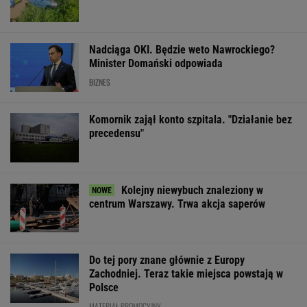
Atak hakerów
Widmo kryzysu na
Brutalne ataki 
na Żabkę. Wyciekły
Węgrzech. Magyar
Ukraińców w Po
dane. Sprawę bada
ogłosił "dobrą
Niemcy widzą 
prokuratura
wiadomość"
nastawienia
WSPÓŁPRACA PŁATNA Z WYBORCZA.PL
ZROZUM, POZNAJ, ODKRYWAJ
SEKCJA Z SUBSKRYPCJĄ
Obama i prezydent Austrii polecają książki na
lato. Jeden z nich - polskiej pisarki
Halo, 112? Szczęść Boże, zgłaszam dziecko z
Okna Życia