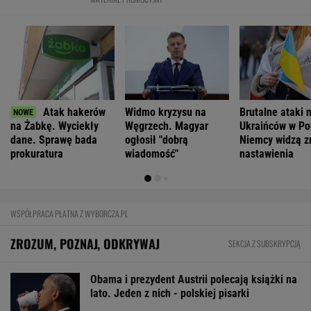
Zachwyciła w "Odysei" Nolana, ale od roku nie
dostała żadnej roli
Wojciech Szot: 13 książek, na które czekam
nie tylko po wakacjach
FINANSE I TECHNOLOGIA