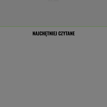
NAJCHĘTNIEJ CZYTANE
Debata na rocznicy zaprzysiężenia