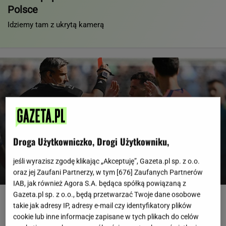
Polsce
Idziemy tam z ukrytą kamerą
Od mistrza świata do wroga
Droga Użytkowniczko, Drogi Użytkowniku,
publicznego numer 1. Dramat dopiero się
zaczął
jeśli wyrazisz zgodę klikając „Akceptuję”, Gazeta.pl sp. z o.o.
oraz jej Zaufani Partnerzy, w tym [
676
] Zaufanych Partnerów
SUBSKRYPCJA
IAB, jak również Agora S.A. będąca spółką powiązaną z
Gazeta.pl sp. z o.o., będą przetwarzać Twoje dane osobowe
Urzędnicy pukają do domów. Chcą paragonów
takie jak adresy IP, adresy e-mail czy identyfikatory plików
MATERIAŁ PROMOCYJNY
cookie lub inne informacje zapisane w tych plikach do celów