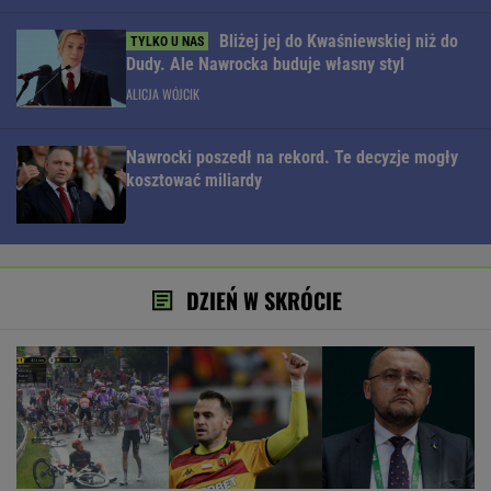
Bliżej jej do Kwaśniewskiej niż do
Dudy. Ale Nawrocka buduje własny styl
ALICJA WÓJCIK
Nawrocki poszedł na rekord. Te decyzje mogły
kosztować miliardy
DZIEŃ W SKRÓCIE