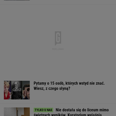
Pytamy o 15 osób, których wstyd nie znać.
Wiesz, z czego słyną?
Nie dostała się do liceum mimo
świetnych wyników. Kuratorium wyjaśnia
11-latek na hulajnodze zmarł na miejscu.
Kierowca kombajnu usłyszy zarzuty
Milionowa kara dla producenta Oleju