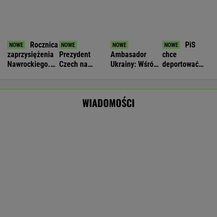
Miażdżąca opinia EBC. NBP nie może
finansować zbrojeń ze sprzedaży złota
BIZNES
Nie będzie nowej umowy TVP z Kościołem.
Obowiązuje ta podpisana przez Kurskiego
MARCIN KOZŁOWSKI
Wyprzedamy Belgię i Szwecję. Polska
gospodarka jedną z największych w UE
BIZNES