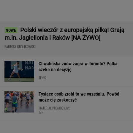
Bawarski gigant zostawia konkurencję w tyle.
Co za design! A rata miesięczna? Zaskakująco
niska!
MATERIAŁ PROMOCYJNY
150 jajek i siedem kilo mięsa tygodniowo. Oto