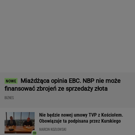
Wypadek w Wielkopolsce. Policja: Kobieta
zostawiła swojego syna
Nadciąga OKI. Będzie weto Nawrockiego?
Minister Domański odpowiada
BIZNES