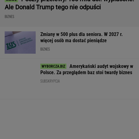
BIZNES
Nie możesz odzyskać mieszkania? W Sejmie
ruszyła ważna dyskusja
AI przekroczyła granicę. W testach zrobiła
coś, czego nikt jej nie kazał
GTA 6: Nowe materiały
Kryzys na Wiśle uderza
Ceny paliw mog
z Vice City pod koniec
w energetykę.
spaść na powrot
sierpnia
Wyłączone bloki w
urlopów. Tusk s
Kozienicach i Połańcu
warunki