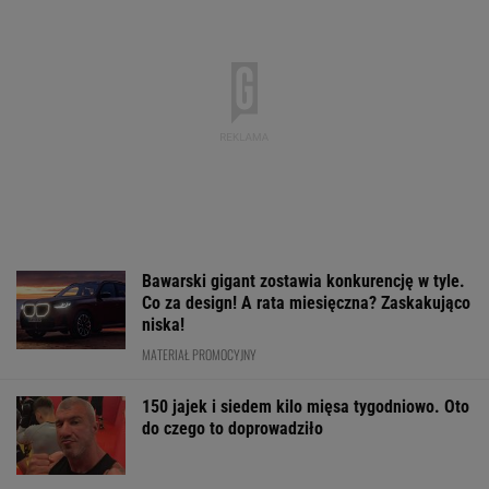
do czego to doprowadziło
Najdroższy transfer w historii
zamienił się w koszmar. Oto wróg publiczny
numer 1
SUBSKRYPCJA
Karambol na Tour de Pologne! Wyścig został
wstrzymany
KOLARSTWO
Jeden z najbardziej pożądanych SUV-ów
premium. Teraz miesięczna rata jest niższa,
niż myślisz!
MATERIAŁ PROMOCYJNY
Szokujący zwrot! Barcelona "podbierze"
Realowi transfer najlepszego piłkarza MŚ