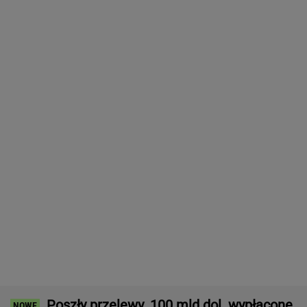
Baseny i jacuzzi idealne na działkę i do
ogrodu. Duży wybór w świetnych cenach
REKLAMA CENEO
Rekrutacyjny paradoks na rynku pracy w
Polsce. Z tego nikt nie jest zadowolony