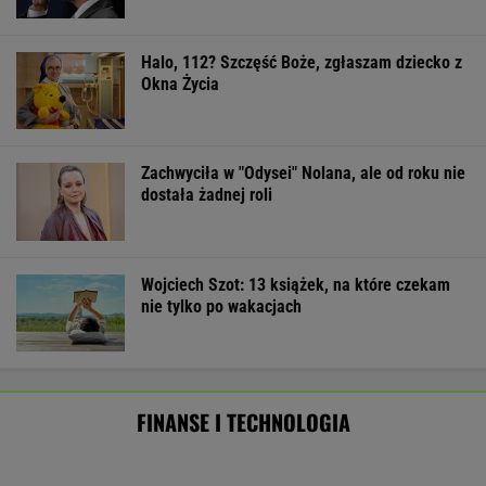
Poszły przelewy. 100 mld dol. wypłacone.
Ale Donald Trump tego nie odpuści
BIZNES
Zmiany w 500 plus dla seniora. W 2027 r.
więcej osób ma dostać pieniądze
BIZNES
Amerykański audyt wojskowy w
Polsce. Za przeglądem baz stoi twardy biznes
SUBSKRYPCJA