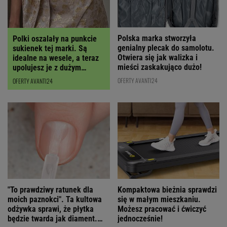
Polska marka stworzyła
Polki oszalały na punkcie
genialny plecak do samolotu.
sukienek tej marki. Są
Otwiera się jak walizka i
idealne na wesele, a teraz
mieści zaskakująco dużo!
upolujesz je z dużym
RABATEM
OFERTY AVANTI24
OFERTY AVANTI24
"To prawdziwy ratunek dla
Kompaktowa bieżnia sprawdzi
moich paznokci". Ta kultowa
się w małym mieszkaniu.
odżywka sprawi, że płytka
Możesz pracować i ćwiczyć
będzie twarda jak diament.
jednocześnie!