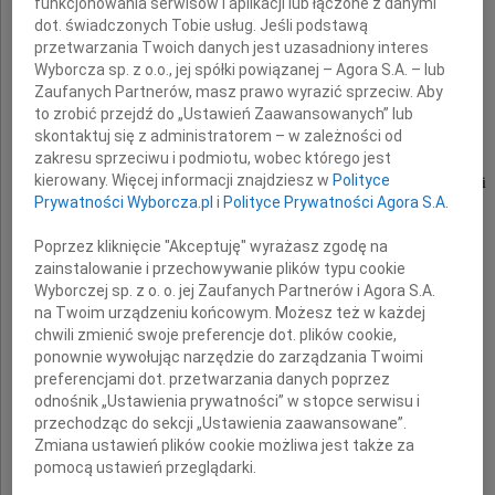
funkcjonowania serwisów i aplikacji lub łączone z danymi
dot. świadczonych Tobie usług. Jeśli podstawą
Marię Kozierkiewicz
przetwarzania Twoich danych jest uzasadniony interes
Wyborcza sp. z o.o., jej spółki powiązanej – Agora S.A. – lub
Zaufanych Partnerów, masz prawo wyrazić sprzeciw. Aby
to zrobić przejdź do „Ustawień Zaawansowanych” lub
Ewo, Jurku, Rodzino
skontaktuj się z administratorem – w zależności od
zakresu sprzeciwu i podmiotu, wobec którego jest
kierowany. Więcej informacji znajdziesz w
Polityce
łączymy się z Wami w bólu z powodu śmierci
Prywatności Wyborcza.pl
i
Polityce Prywatności Agora S.A.
Mamy
Poprzez kliknięcie "Akceptuję" wyrażasz zgodę na
zainstalowanie i przechowywanie plików typu cookie
Ela Ciecierska z synem, synową i wnukami
Wyborczej sp. z o. o. jej Zaufanych Partnerów i Agora S.A.
na Twoim urządzeniu końcowym. Możesz też w każdej
chwili zmienić swoje preferencje dot. plików cookie,
ponownie wywołując narzędzie do zarządzania Twoimi
preferencjami dot. przetwarzania danych poprzez
odnośnik „Ustawienia prywatności” w stopce serwisu i
przechodząc do sekcji „Ustawienia zaawansowane”.
Zmiana ustawień plików cookie możliwa jest także za
pomocą ustawień przeglądarki.