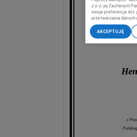
z o. o. jej Zaufanych 
wyr
swoje preferencje dot.
przetwarzania danych 
„Ustawienia zaawansow
AKCEPTUJĘ
My, nasi Zaufani Part
dokładnych danych geol
Przechowywanie informa
treści, badnie odbiorcó
Hen
z Pra
Polskie