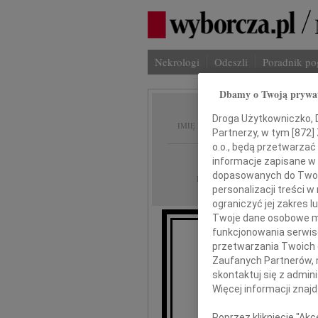
Nekrologi
Odeszli
Poradnik p
Dbamy o Twoją prywa
Hanryk
Droga Użytkowniczko, Dr
IMIĘ I NAZWISKO:
Partnerzy, w tym [
872
]
o.o., będą przetwarzać 
Warszawa
REGION:
informacje zapisane w
dopasowanych do Twoich
31.03.2010
DATA EMISJI:
personalizacji treści 
ograniczyć jej zakres
Twoje dane osobowe mo
funkcjonowania serwisó
przetwarzania Twoich da
Zaufanych Partnerów, 
skontaktuj się z admin
Więcej informacji znaj
Poprzez kliknięcie "Ak