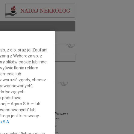
 nekrologów i wspomnień
. z o.o. oraz jej Zaufani
zwisko lub numer ogłoszenia:
ązaną z Wyborcza sp. z
ry plików cookie lub inne
wyświetlania reklam
+ szukanie zaawansowane
ernecie lub
sz wyrazić zgody, chcesz
KROLOGI
 Zaawansowanych”.
8.2026
Warszawa
 dotyczących
anie Wydziału dr hab. Julii Kubisie,...
li podstawą
8.2026
Warszawa
nej – Agora S.A. – lub
j kochanej i dzielnej Marylce Butruk...
aawansowanych” lub
 Tadeusz Duniec
wiek: 79
07.08.2026
Warszawa
rego jest kierowany.
lkim żalem przyjęliśmy wiadomość, że 29...
a S.A.
rzata Kościelska
07.08.2026
Warszawa
u 3 sierpnia 2026 roku zmarła Profesor...
ypu cookie Wyborczej sp.