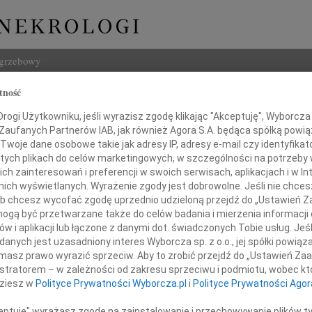
ogrzebowy
tność
Szukaj
 Stańczak
ogi Użytkowniku, jeśli wyrazisz zgodę klikając "Akceptuję", Wyborcza sp
Imię i na
 Zaufanych Partnerów IAB, jak również Agora S.A. będąca spółką powi
Twoje dane osobowe takie jak adresy IP, adresy e-mail czy identyfikato
 tych plikach do celów marketingowych, w szczególności na potrzeby 
 zainteresowań i preferencji w swoich serwisach, aplikacjach i w Int
w nich wyświetlanych. Wyrażenie zgody jest dobrowolne. Jeśli nie chce
INNE NE
 lub chcesz wycofać zgodę uprzednio udzieloną przejdź do „Ustawień
07.0
gą być przetwarzane także do celów badania i mierzenia informacji
Dziek
w i aplikacji lub łączone z danymi dot. świadczonych Tobie usług. Jeś
07.0
nych jest uzasadniony interes Wyborcza sp. z o.o., jej spółki powiąza
Kochanej
Nasze
masz prawo wyrazić sprzeciw. Aby to zrobić przejdź do „Ustawień Z
Jacek
istratorem – w zależności od zakresu sprzeciwu i podmiotu, wobec któ
Z wie
Joasi
dziesz w
Polityce Prywatności Wyborcza.pl
i
Polityce Prywatności Agor
Małgo
W dni
ceptuję" wyrażasz zgodę na zainstalowanie i przechowywanie plików t