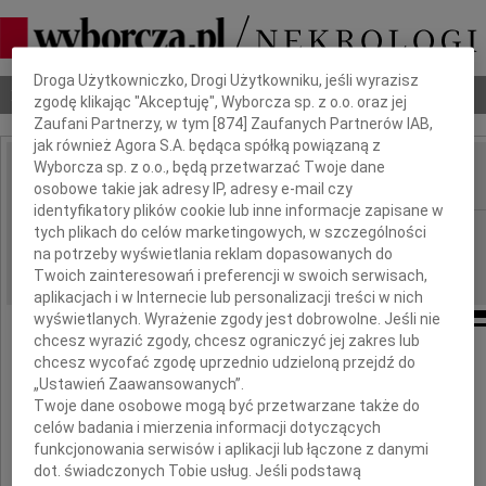
Dbamy o Twoją prywatność
Droga Użytkowniczko, Drogi Użytkowniku, jeśli wyrazisz
Nekrologi
Odeszli
Poradnik pogrzebowy
zgodę klikając "Akceptuję", Wyborcza sp. z o.o. oraz jej
Zaufani Partnerzy, w tym [
874
] Zaufanych Partnerów IAB,
jak również Agora S.A. będąca spółką powiązaną z
Wyborcza sp. z o.o., będą przetwarzać Twoje dane
osobowe takie jak adresy IP, adresy e-mail czy
IMIĘ I NAZWISKO:
identyfikatory plików cookie lub inne informacje zapisane w
Warszawa
tych plikach do celów marketingowych, w szczególności
REGION:
na potrzeby wyświetlania reklam dopasowanych do
31.03.2010
DATA EMISJI:
Twoich zainteresowań i preferencji w swoich serwisach,
aplikacjach i w Internecie lub personalizacji treści w nich
wyświetlanych. Wyrażenie zgody jest dobrowolne. Jeśli nie
chcesz wyrazić zgody, chcesz ograniczyć jej zakres lub
chcesz wycofać zgodę uprzednio udzieloną przejdź do
Najszczersze wyrazy współczucia
„Ustawień Zaawansowanych”.
dla
Twoje dane osobowe mogą być przetwarzane także do
celów badania i mierzenia informacji dotyczących
Wiesi Kowalskiej
funkcjonowania serwisów i aplikacji lub łączone z danymi
dot. świadczonych Tobie usług. Jeśli podstawą