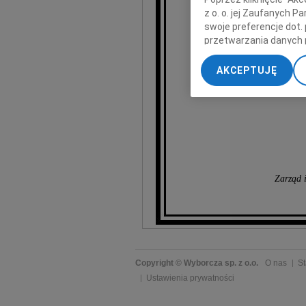
z o. o. jej Zaufanych 
swoje preferencje dot.
wyr
przetwarzania danych 
„Ustawienia zaawansow
AKCEPTUJĘ
My, nasi Zaufani Part
dokładnych danych geol
Przechowywanie informa
treści, badnie odbiorcó
Zarząd 
Copyright © Wyborcza sp. z o.o.
O nas
St
Ustawienia prywatności