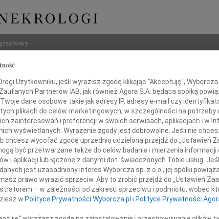
ogrzebowy
tność
Szukaj
ogi Użytkowniku, jeśli wyrazisz zgodę klikając "Akceptuję", Wyborcza sp
Imię i na
 Zaufanych Partnerów IAB, jak również Agora S.A. będąca spółką powi
Twoje dane osobowe takie jak adresy IP, adresy e-mail czy identyfikato
 tych plikach do celów marketingowych, w szczególności na potrzeby 
 zainteresowań i preferencji w swoich serwisach, aplikacjach i w Int
w nich wyświetlanych. Wyrażenie zgody jest dobrowolne. Jeśli nie chce
INNE NE
 lub chcesz wycofać zgodę uprzednio udzieloną przejdź do „Ustawień
07.0
gą być przetwarzane także do celów badania i mierzenia informacji
Dziek
w i aplikacji lub łączone z danymi dot. świadczonych Tobie usług. Jeś
07.0
nych jest uzasadniony interes Wyborcza sp. z o.o., jej spółki powiąza
Pani
Nasze
masz prawo wyrazić sprzeciw. Aby to zrobić przejdź do „Ustawień Z
Jacek
istratorem – w zależności od zakresu sprzeciwu i podmiotu, wobec któ
Z wie
dziesz w
Polityce Prywatności Wyborcza.pl
i
Polityce Prywatności Agor
Annie Ciskiej
Małgo
W dni
ceptuję" wyrażasz zgodę na zainstalowanie i przechowywanie plików t