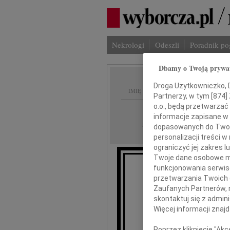
Nekrologi
Odeszli
Poradnik p
Dbamy o Twoją prywa
Droga Użytkowniczko, Dr
IMIĘ I NAZWISKO:
Partnerzy, w tym [
874
]
o.o., będą przetwarzać 
Warszawa
REGION:
informacje zapisane w
31.03.2010
DATA EMISJI:
dopasowanych do Twoich
personalizacji treści 
ograniczyć jej zakres
Twoje dane osobowe mo
funkcjonowania serwisó
przetwarzania Twoich da
Zaufanych Partnerów, 
skontaktuj się z admin
Więcej informacji znaj
Poprzez kliknięcie "Ak