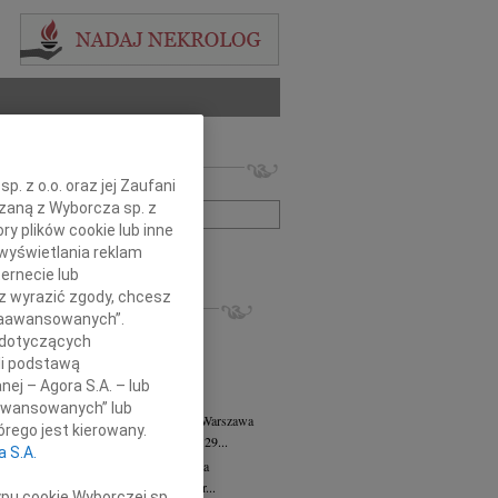
 nekrologów i wspomnień
. z o.o. oraz jej Zaufani
zwisko lub numer ogłoszenia:
ązaną z Wyborcza sp. z
ry plików cookie lub inne
wyświetlania reklam
+ szukanie zaawansowane
ernecie lub
sz wyrazić zgody, chcesz
KROLOGI
 Zaawansowanych”.
8.2026
Warszawa
 dotyczących
anie Wydziału dr hab. Julii Kubisie,...
li podstawą
8.2026
Warszawa
nej – Agora S.A. – lub
j kochanej i dzielnej Marylce Butruk...
aawansowanych” lub
 Tadeusz Duniec
wiek: 79
07.08.2026
Warszawa
rego jest kierowany.
lkim żalem przyjęliśmy wiadomość, że 29...
a S.A.
rzata Kościelska
07.08.2026
Warszawa
u 3 sierpnia 2026 roku zmarła Profesor...
ypu cookie Wyborczej sp.