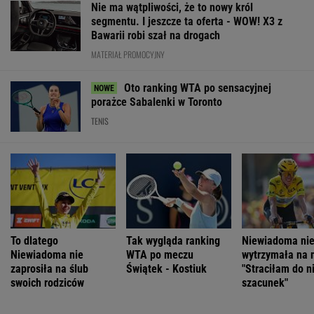
Nie ma wątpliwości, że to nowy król
segmentu. I jeszcze ta oferta - WOW! X3 z
Bawarii robi szał na drogach
MATERIAŁ PROMOCYJNY
Oto ranking WTA po sensacyjnej
porażce Sabalenki w Toronto
TENIS
To dlatego
Tak wygląda ranking
Niewiadoma ni
Niewiadoma nie
WTA po meczu
wytrzymała na 
zaprosiła na ślub
Świątek - Kostiuk
"Straciłam do n
swoich rodziców
szacunek"