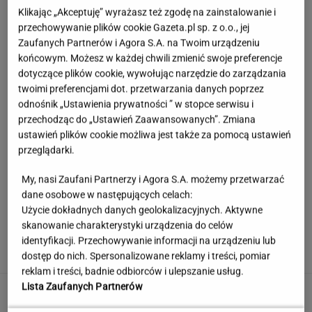
Klikając „Akceptuję” wyrażasz też zgodę na zainstalowanie i
przechowywanie plików cookie Gazeta.pl sp. z o.o., jej
Zaufanych Partnerów i Agora S.A. na Twoim urządzeniu
końcowym. Możesz w każdej chwili zmienić swoje preferencje
dotyczące plików cookie, wywołując narzędzie do zarządzania
twoimi preferencjami dot. przetwarzania danych poprzez
odnośnik „Ustawienia prywatności ” w stopce serwisu i
przechodząc do „Ustawień Zaawansowanych”. Zmiana
ustawień plików cookie możliwa jest także za pomocą ustawień
przeglądarki.
My, nasi Zaufani Partnerzy i Agora S.A. możemy przetwarzać
dane osobowe w następujących celach:
Użycie dokładnych danych geolokalizacyjnych. Aktywne
Łukaszenka odpowie za współudział w
skanowanie charakterystyki urządzenia do celów
rosyjskiej agresji? "Mamy dowody"
identyfikacji. Przechowywanie informacji na urządzeniu lub
dostęp do nich. Spersonalizowane reklamy i treści, pomiar
reklam i treści, badnie odbiorców i ulepszanie usług.
Lista Zaufanych Partnerów
Ogromna kontrowersja w meczu Legii. Trener
Korony grzmi: "Ewidentny karny"