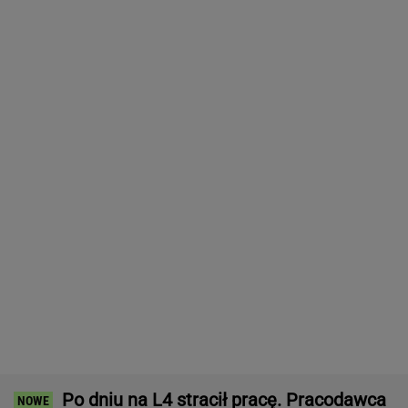
Po dniu na L4 stracił pracę. Pracodawca
zapłaci mu teraz 200 tys. euro
BIZNES
Pierwszy etap GAT zakończony. To
strategiczna inwestycja dla polskiego
eksportu
MATERIAŁ PROMOCYJNY