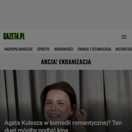
NAJPOPULARNIEJSZE
SPORT.PL
WIADOMOŚCI
FINANSE I TECHNOLOGIA
MOTORYZA
AKCJA! EKRANIZACJA
Agata Kulesza w komedii romantycznej? Ten
duet mógłby podbić kina