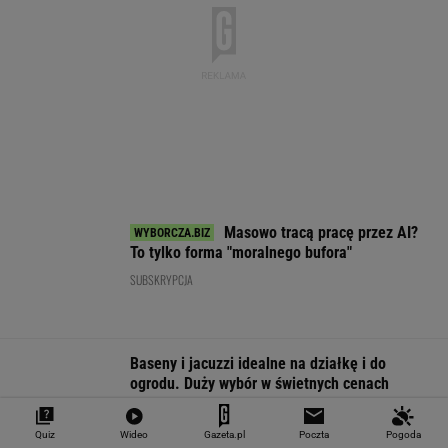
Masowo tracą pracę przez AI?
To tylko forma "moralnego bufora"
SUBSKRYPCJA
Baseny i jacuzzi idealne na działkę i do
ogrodu. Duży wybór w świetnych cenach
REKLAMA CENEO
Nie tylko zaćmienie Słońca. Sierpień zamieni
niebo w scenę niezwykłych widowisk
BIZNES
Starzejąca się Polska uwalnia tysiące lokali.
Co czeka rynek?
Quiz
Wideo
Gazeta.pl
Poczta
Pogoda