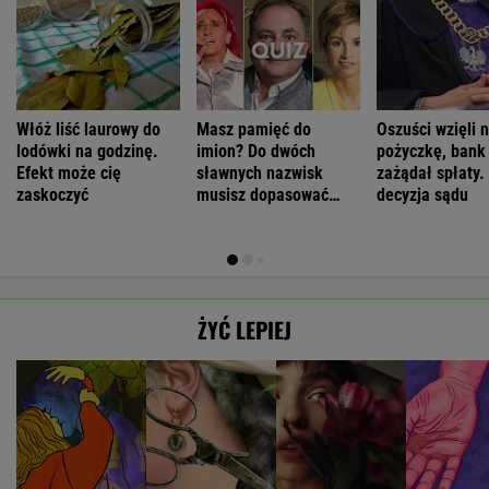
Włóż liść laurowy do
Masz pamięć do
Oszuści wzięli n
lodówki na godzinę.
imion? Do dwóch
pożyczkę, bank
Efekt może cię
sławnych nazwisk
zażądał spłaty.
zaskoczyć
musisz dopasować
decyzja sądu
trzecie
ŻYĆ LEPIEJ