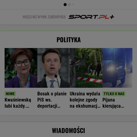
WIĘCEJ NIŻ WYNIK. SUBSKRYBUJ
POLITYKA
Bosak o planie
Ukraina wydała
Kwaśniewską
PiS ws.
kolejne zgody
Pijana
lubi każdy.
deportacji
na ekshumacje
kierująca
Niezależnie od
Ukraińców:
polskich ofiar
zabiła 66-
poglądów
Absolutny
na Wołyniu
latkę.
populizm
Ubezpieczyciel
WIADOMOŚCI
chciał
wypłacić mniej