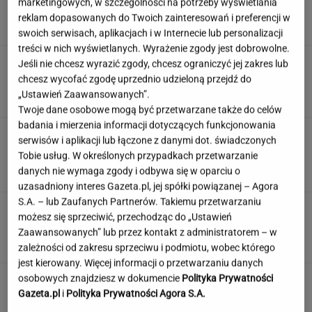
marketingowych, w szczególności na potrzeby wyświetlania
ludzie dewelopera"
reklam dopasowanych do Twoich zainteresowań i preferencji w
SUBSKRYPCJA
swoich serwisach, aplikacjach i w Internecie lub personalizacji
treści w nich wyświetlanych. Wyrażenie zgody jest dobrowolne.
Wiadomo, ile emerytury dostaje Kwaśniewska.
Jeśli nie chcesz wyrazić zgody, chcesz ograniczyć jej zakres lub
Kwota zaskakuje
chcesz wycofać zgodę uprzednio udzieloną przejdź do
„Ustawień Zaawansowanych”.
Twoje dane osobowe mogą być przetwarzane także do celów
badania i mierzenia informacji dotyczących funkcjonowania
Oto auto z paliwem, które może
serwisów i aplikacji lub łączone z danymi dot. świadczonych
zastąpić diesla. Frytura i olej roślinny
Tobie usług. W określonych przypadkach przetwarzanie
danych nie wymaga zgody i odbywa się w oparciu o
TOMASZ OKUROWSKI
uzasadniony interes Gazeta.pl, jej spółki powiązanej – Agora
S.A. – lub Zaufanych Partnerów. Takiemu przetwarzaniu
Rolnik zaorał nowy asfalt za 400 tys. zł.
możesz się sprzeciwić, przechodząc do „Ustawień
Wcześniej rozwalał krawężniki
Zaawansowanych” lub przez kontakt z administratorem – w
zależności od zakresu sprzeciwu i podmiotu, wobec którego
jest kierowany. Więcej informacji o przetwarzaniu danych
osobowych znajdziesz w dokumencie
Polityka Prywatności
Gazeta.pl
i
Polityka Prywatności Agora S.A.