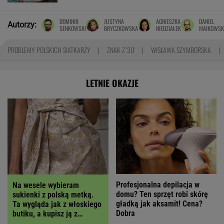
DOMINIK
JUSTYNA
AGNIESZKA
DANIEL
Autorzy:
SENKOWSKI
BRYCZKOWSKA
NIEDZIAŁEK
MAIKOWSK
PROBLEMY POLSKICH SIATKARZY
ZNAK Z '30'
WISŁAWA SZYMBORSKA
LETNIE OKAZJE
Profesjonalna depilacja w
Na wesele wybieram
domu? Ten sprzęt robi skórę
sukienki z polską metką.
gładką jak aksamit! Cena?
Ta wygląda jak z włoskiego
Dobra
butiku, a kupisz ją z
RABATEM