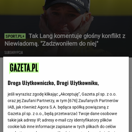
Tak Lang komentuje głośny konflikt z
Niewiadomą. "Zadzwoniłem do niej"
SUBSKRYPCJA
Poszedł na L4 i stracił pracę. Firma zapłaci
mu teraz 200 tys. euro
Droga Użytkowniczko, Drogi Użytkowniku,
jeśli wyrazisz zgodę klikając „Akceptuję”, Gazeta.pl sp. z o.o.
Teściowa mówi, że jest mamą jej
dziecka. "Chyba oszaleję"
oraz jej Zaufani Partnerzy, w tym [
676
] Zaufanych Partnerów
IAB, jak również Agora S.A. będąca spółką powiązaną z
KLAUDIA KIERZKOWSKA
Gazeta.pl sp. z o.o., będą przetwarzać Twoje dane osobowe
takie jak adresy IP, adresy e-mail czy identyfikatory plików
Siedem lat gehenny. "Spłacamy
cookie lub inne informacje zapisane w tych plikach do celów
kredyty za mieszkania, w których mieszkają