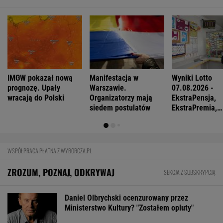
IMGW pokazał nową
Manifestacja w
Wyniki Lotto
prognozę. Upały
Warszawie.
07.08.2026 -
wracają do Polski
Organizatorzy mają
EkstraPensja,
siedem postulatów
EkstraPremia,
EuroJackpot, K
MiniLotto, Mult
WSPÓŁPRACA PŁATNA Z WYBORCZA.PL
ZROZUM, POZNAJ, ODKRYWAJ
SEKCJA Z SUBSKRYPCJĄ
Daniel Olbrychski ocenzurowany przez
Ministerstwo Kultury? "Zostałem opluty"