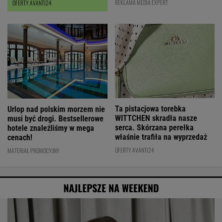
REKLAMA MEDIA EXPERT
OFERTY AVANTI24
Ta pistacjowa torebka
Urlop nad polskim morzem nie
WITTCHEN skradła nasze
musi być drogi. Bestsellerowe
serca. Skórzana perełka
hotele znaleźliśmy w mega
właśnie trafiła na wyprzedaż
cenach!
OFERTY AVANTI24
MATERIAŁ PROMOCYJNY
NAJLEPSZE NA WEEKEND