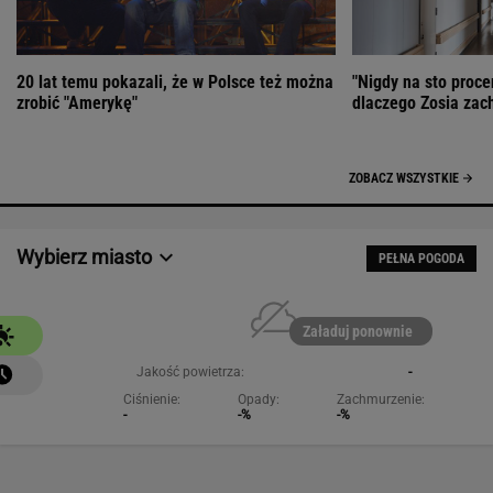
20 lat temu pokazali, że w Polsce też można
"Nigdy na sto proce
zrobić "Amerykę"
dlaczego Zosia zac
ZOBACZ WSZYSTKIE
Wybierz miasto
PEŁNA POGODA
Załaduj ponownie
Jakość powietrza:
-
Ciśnienie:
Opady:
Zachmurzenie:
-
-%
-%