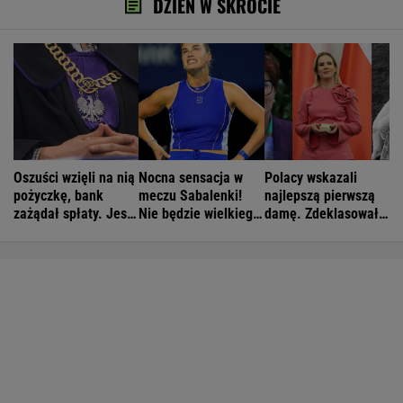
DZIEŃ W SKRÓCIE
Oszuści wzięli na nią
Nocna sensacja w
Polacy wskazali
pożyczkę, bank
meczu Sabalenki!
najlepszą pierwszą
zażądał spłaty. Jest
Nie będzie wielkiego
damę. Zdeklasowała
decyzja sądu
hitu w Toronto
konkurencję