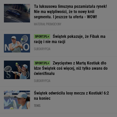
Ta luksusowa limuzyna pozamiatała rynek!
Nie ma wątpliwości, że to nowy król
segmentu. I jeszcze ta oferta - WOW!
MATERIAŁ PROMOCYJNY
Świątek pokazuje, że Fibak ma
rację i nie ma racji
SUBSKRYPCJA
Zwycięstwo z Martą Kostiuk dło
Idze Świątek coś więcej, niż tylko awans do
ćwierćfinału
SUBSKRYPCJA
Świątek odwróciła losy meczu z Kostiuk! 6:2
na koniec
TENIS