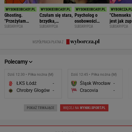
Ghosting.
Czułam się stara,
Psycholog o
"Chemseks
"Przeżyłam
brzydka,
osobowości
jest jak zup
SUBSKRYPCJA
SUBSKRYPCJA
SUBSKRYPCJA
SUBSKRYPCJA
najpiękniejszy
niepotrzebna.
narcystycznej:
Nażresz się
weekend. Zaliczył
Mąż zostawił
Albo król świata,
za chwilę
mnie i znikł"
mnie dla młodszej
albo do niczego
znów jesteś
WSPÓŁPRACA PŁATNA Z
głodny"
Polecamy
Dziś 12:30 • Piłka nożna (M)
Dziś 12:45 • Piłka nożna (M)
ŁKS Łódź
-
Śląsk Wrocław
-
Chrobry Głogów
-
Cracovia
-
POKAŻ TRWAJĄCE
WIĘCEJ NA
WYNIKI.SPORT.PL