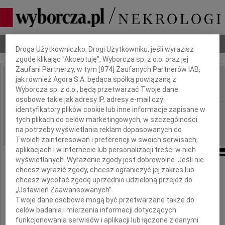
Dbamy o Twoją prywatność
Nekrologi
Odeszli
Poradnik pogrzebowy
Droga Użytkowniczko, Drogi Użytkowniku, jeśli wyrazisz
zgodę klikając "Akceptuję", Wyborcza sp. z o.o. oraz jej
Zaufani Partnerzy, w tym [
874
] Zaufanych Partnerów IAB,
jak również Agora S.A. będąca spółką powiązaną z
Władysława Kostrzewa
IMIĘ I NAZWISKO:
Wyborcza sp. z o.o., będą przetwarzać Twoje dane
osobowe takie jak adresy IP, adresy e-mail czy
identyfikatory plików cookie lub inne informacje zapisane w
Warszawa
REGION:
tych plikach do celów marketingowych, w szczególności
31.03.2010
DATA EMISJI:
na potrzeby wyświetlania reklam dopasowanych do
Twoich zainteresowań i preferencji w swoich serwisach,
aplikacjach i w Internecie lub personalizacji treści w nich
wyświetlanych. Wyrażenie zgody jest dobrowolne. Jeśli nie
chcesz wyrazić zgody, chcesz ograniczyć jej zakres lub
Biblioteka Uniwersytecka w Warszawie
chcesz wycofać zgodę uprzednio udzieloną przejdź do
żegna
„Ustawień Zaawansowanych”.
Twoje dane osobowe mogą być przetwarzane także do
celów badania i mierzenia informacji dotyczących
funkcjonowania serwisów i aplikacji lub łączone z danymi