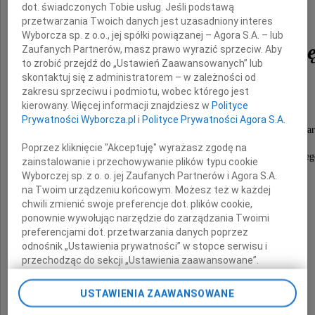
dot. świadczonych Tobie usług. Jeśli podstawą
przetwarzania Twoich danych jest uzasadniony interes
Wyborcza sp. z o.o., jej spółki powiązanej – Agora S.A. – lub
Władysławę Kostrzew
Zaufanych Partnerów, masz prawo wyrazić sprzeciw. Aby
to zrobić przejdź do „Ustawień Zaawansowanych” lub
skontaktuj się z administratorem – w zależności od
emer. st. kustosza dyplomowanego
zakresu sprzeciwu i podmiotu, wobec którego jest
w latach 1957-2000 pracownika Biblioteki,
kierowany. Więcej informacji znajdziesz w
Polityce
w latach 1984-1991 kierowniczkę
Prywatności Wyborcza.pl
i
Polityce Prywatności Agora S.A.
Oddziału Opracowania Alfabetycznego Druków Zwar
całym sercem oddaną pracy,
Poprzez kliknięcie "Akceptuję" wyrażasz zgodę na
kompetentną i życzliwą opiekunkę młodszych kole
zainstalowanie i przechowywanie plików typu cookie
Wyborczej sp. z o. o. jej Zaufanych Partnerów i Agora S.A.
Rodzinie
na Twoim urządzeniu końcowym. Możesz też w każdej
chwili zmienić swoje preferencje dot. plików cookie,
ponownie wywołując narzędzie do zarządzania Twoimi
składamy
preferencjami dot. przetwarzania danych poprzez
wyrazy głębokiego współczucia
odnośnik „Ustawienia prywatności” w stopce serwisu i
przechodząc do sekcji „Ustawienia zaawansowane”.
Dyrekcja i pracownicy
Zmiana ustawień plików cookie możliwa jest także za
pomocą ustawień przeglądarki.
Biblioteki Uniwersyteckiej w Warszawie
USTAWIENIA ZAAWANSOWANE