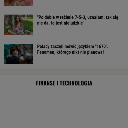
Tysiące lotów zagrożonych przez strajk.
Pierwsze loty już odwołano
BIZNES
AI przekroczyła granicę. W testach zrobiła
coś, czego nikt jej nie kazał
Wysłali namiot InPostem. Nie
dotarł. "Opanowaliśmy sztukę ukrywania
obozu"
SUBSKRYPCJA