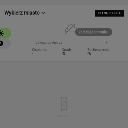
Wybierz miasto
PEŁNA POGODA
Załaduj ponownie
Jakość powietrza:
-
Ciśnienie:
Opady:
Zachmurzenie:
-
-%
-%