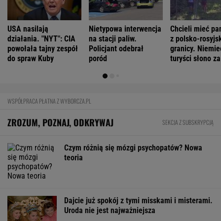
Polacy zaczęli mówić językiem "1670".
Fenomen, którego nikt nie planował
FINANSE I TECHNOLOGIA