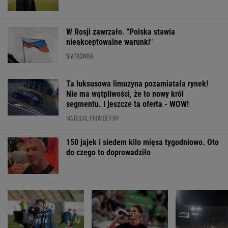
Prawdziwa bomba dla
To dlatego
Węgierskie med
kibiców. Oto co trafi do
Górnik przegrał w el.
wprost o tym, c
otwartej telewizji
LE. "W takiej sytuacji
pokazał Górnik
trudno o korzystny
rezultat"
SUBSKRYPCJA
WIĘCEJ NIŻ WYNIK. SUBSKRYBUJ
POLITYKA