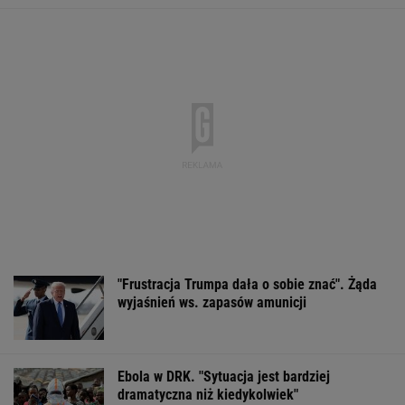
RCB rozsyła alerty. Możliwe przerwy w
dostawie prądu
Do tej pory znane głównie z Europy
Zachodniej. Teraz takie miejsca powstają w
Polsce
MATERIAŁ PROMOCYJNY
USA nasilają
Nietypowa interwencja
Chcieli mieć pa
działania. "NYT": CIA
na stacji paliw.
z polsko-rosyjsk
powołała tajny zespół
Policjant odebrał
granicy. Niemie
do spraw Kuby
poród
turyści słono za
zapłacili