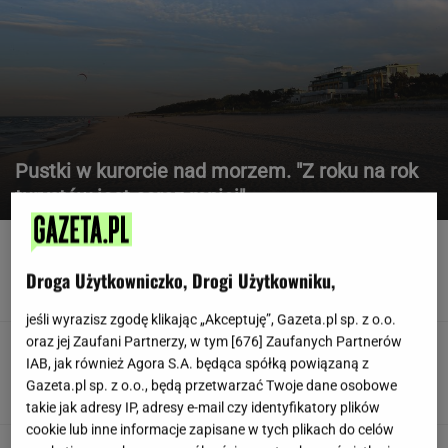
Pustki w kurorcie nad morzem. "Z roku na rok
turystów jest coraz mniej"
Sondaż o wetach Nawrockiego.
Dominuje jedna odpowiedź
Droga Użytkowniczko, Drogi Użytkowniku,
jeśli wyrazisz zgodę klikając „Akceptuję”, Gazeta.pl sp. z o.o.
oraz jej Zaufani Partnerzy, w tym [
676
] Zaufanych Partnerów
USC dokonał transkrypcji
IAB, jak również Agora S.A. będąca spółką powiązaną z
małżeństwa, ale nie zmienił… stanu
cywilnego. W świetle prawa wciąż są pannami
Gazeta.pl sp. z o.o., będą przetwarzać Twoje dane osobowe
takie jak adresy IP, adresy e-mail czy identyfikatory plików
cookie lub inne informacje zapisane w tych plikach do celów