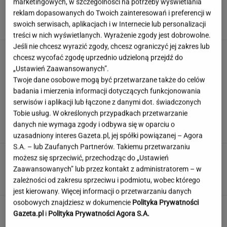
Gazowana nawadnia gorzej? Lekarz mówi, jak
marketingowych, w szczególności na potrzeby wyświetlania
jest naprawdę
reklam dopasowanych do Twoich zainteresowań i preferencji w
swoich serwisach, aplikacjach i w Internecie lub personalizacji
treści w nich wyświetlanych. Wyrażenie zgody jest dobrowolne.
Jeśli nie chcesz wyrazić zgody, chcesz ograniczyć jej zakres lub
Katarzyna poroniła.
chcesz wycofać zgodę uprzednio udzieloną przejdź do
Lekarka uparła się przy skrobance
„Ustawień Zaawansowanych”.
SUBSKRYPCJA
Twoje dane osobowe mogą być przetwarzane także do celów
badania i mierzenia informacji dotyczących funkcjonowania
serwisów i aplikacji lub łączone z danymi dot. świadczonych
Tragiczna śmierci Łukasza Litewki. Kierowca
Tobie usług. W określonych przypadkach przetwarzanie
pierwszy raz zabrał głos
danych nie wymaga zgody i odbywa się w oparciu o
uzasadniony interes Gazeta.pl, jej spółki powiązanej – Agora
S.A. – lub Zaufanych Partnerów. Takiemu przetwarzaniu
Wypadek w Wielkopolsce. Policja: Kobieta
możesz się sprzeciwić, przechodząc do „Ustawień
zostawiła swojego syna
Zaawansowanych” lub przez kontakt z administratorem – w
zależności od zakresu sprzeciwu i podmiotu, wobec którego
jest kierowany. Więcej informacji o przetwarzaniu danych
osobowych znajdziesz w dokumencie
Polityka Prywatności
Gazeta.pl
i
Polityka Prywatności Agora S.A.