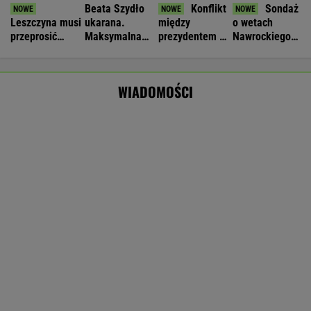
Wypadek w Wielkopolsce. Policja: Kobieta
zostawiła swojego syna
Nie będzie nowej umowy TVP z Kościołem.
Obowiązuje ta podpisana przez Kurskiego
MARCIN KOZŁOWSKI
Dodatkowe dni wolne? Rząd rozważa zmiany
ws. dwóch świąt państwowych