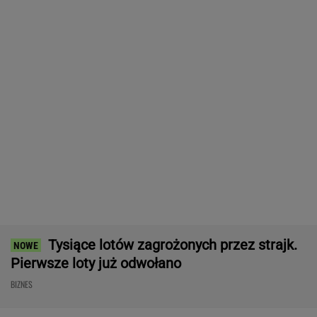
Ten robot nie ma sobie równych. Myje i
odkurza, gdy ty odpoczywasz, a cena?
Doskonała!
REKLAMA IROBOT
Rekrutacyjny paradoks na rynku pracy w
Polsce. Z tego nikt nie jest zadowolony
BIZNES
Nagły zwrot w negocjacjach USA-Iran. Stawką