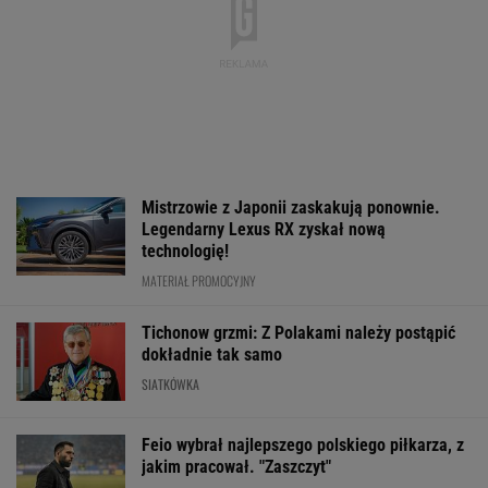
Feio wybrał najlepszego polskiego piłkarza, z
jakim pracował. "Zaszczyt"
W Rosji zawrzało. "Polska stawia
nieakceptowalne warunki"
SIATKÓWKA
Ta luksusowa limuzyna pozamiatała rynek!
Nie ma wątpliwości, że to nowy król
segmentu. I jeszcze ta oferta - WOW!
MATERIAŁ PROMOCYJNY
150 jajek i siedem kilo mięsa tygodniowo. Oto
do czego to doprowadziło