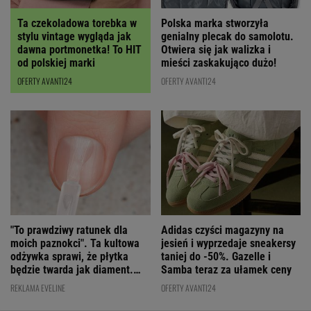
Polska marka stworzyła
Ta czekoladowa torebka w
genialny plecak do samolotu.
stylu vintage wygląda jak
Otwiera się jak walizka i
dawna portmonetka! To HIT
mieści zaskakująco dużo!
od polskiej marki
OFERTY AVANTI24
OFERTY AVANTI24
"To prawdziwy ratunek dla
Adidas czyści magazyny na
moich paznokci". Ta kultowa
jesień i wyprzedaje sneakersy
odżywka sprawi, że płytka
taniej do -50%. Gazelle i
będzie twarda jak diament.
Samba teraz za ułamek ceny
Cena? WOW!
REKLAMA EVELINE
OFERTY AVANTI24