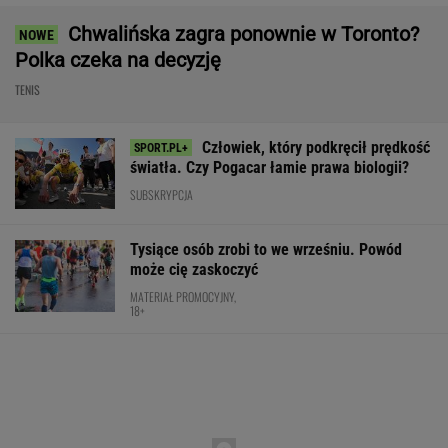
Mistrzowie z Japonii zaskakują ponownie.
Legendarny Lexus RX zyskał nową
technologię!
MATERIAŁ PROMOCYJNY
Tichonow grzmi: Z Polakami należy postąpić
dokładnie tak samo
SIATKÓWKA