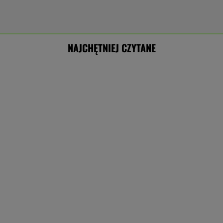
NAJCHĘTNIEJ CZYTANE
Ukraina zaostrza przepisy dla mężczyzn za
granicą. Jest decyzja rządu