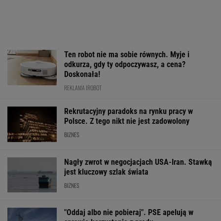
WALUTY I GIEŁDA
EUR
USD
CHF
GBP
WIG
4,2980
3,7253
4,6002
5,0124
151 935,00
-0,06%
0,08%
-0,24%
-0,01%
0,56%
SPRAWDŹ NOTOWANIA
Notowania dostarcza VIA24ONLINE
MOTORYZACJA