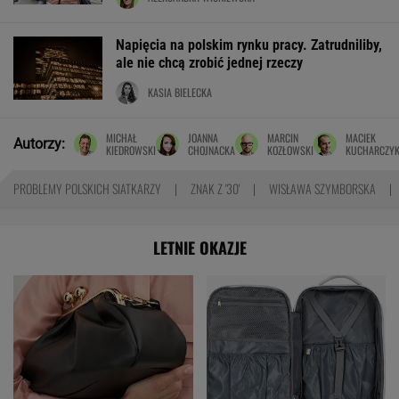
Napięcia na polskim rynku pracy. Zatrudniliby,
ale nie chcą zrobić jednej rzeczy
KASIA BIELECKA
MICHAŁ
JOANNA
MARCIN
MACIEK
Autorzy:
KIEDROWSKI
CHOJNACKA
KOZŁOWSKI
KUCHARCZY
PROBLEMY POLSKICH SIATKARZY
ZNAK Z '30'
WISŁAWA SZYMBORSKA
LETNIE OKAZJE