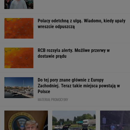
WSPÓŁPRACA PŁATNA Z WYBORCZA.PL
ZROZUM, POZNAJ, ODKRYWAJ
SEKCJA Z SUBSKRYPCJĄ
Czym różnią się mózgi psychopatów? Nowa
teoria
Dajcie już spokój z tymi misskami i misterami.
Uroda nie jest najważniejsza
"Po dobie w reżimie 7-5-3, uznałam: tak się
nie da, to jest nieludzkie"