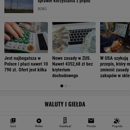
Zaczęło się! Rusza rozbiórka odcinka A1.
Koniec z "falami Dunaju"?
W 18 dni wymienili most na autostradzie. Jak
to w ogóle możliwe?
Obwodnica za ponad pół miliarda
złotych? Jest potrzebna!
Quiz
Wideo
Gazeta.pl
Poczta
Pogoda