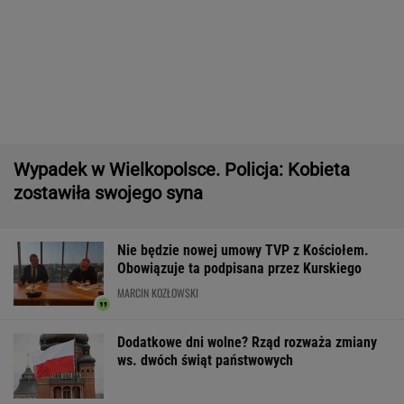
"Frustracja Trumpa dała o sobie znać". Żąda
wyjaśnień ws. zapasów amunicji
Ebola w DRK. "Sytuacja jest bardziej
dramatyczna niż kiedykolwiek"
Polacy odetchną z ulgą. Wiadomo, kiedy upały
wreszcie odpuszczą