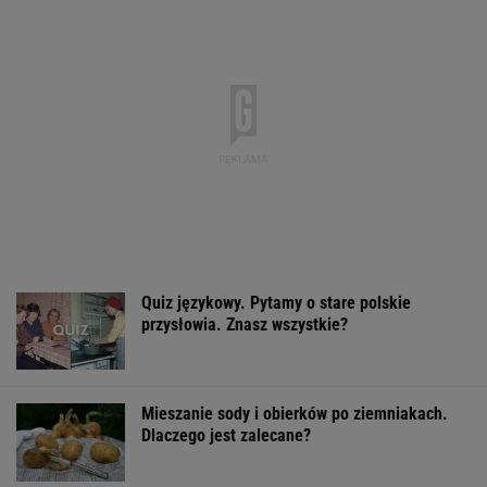
Quiz językowy. Pytamy o stare polskie
przysłowia. Znasz wszystkie?
Mieszanie sody i obierków po ziemniakach.
Dlaczego jest zalecane?
Pustki w kurorcie nad morzem. "Z roku
na rok turystów jest coraz mniej"
Cytat dnia. Beata Tyszkiewicz: Jedni mają
małżeństwa, a inni...
WIADOMOŚCI