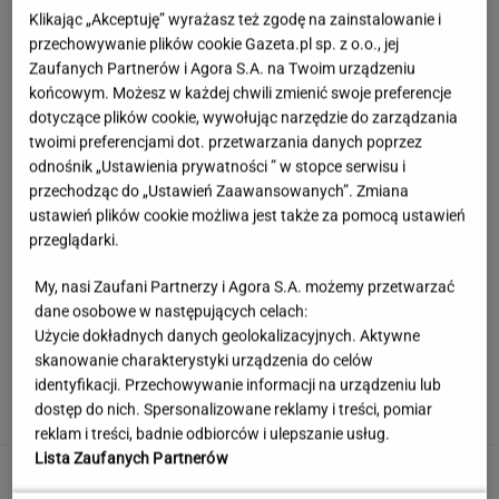
Klikając „Akceptuję” wyrażasz też zgodę na zainstalowanie i
przechowywanie plików cookie Gazeta.pl sp. z o.o., jej
Zaufanych Partnerów i Agora S.A. na Twoim urządzeniu
końcowym. Możesz w każdej chwili zmienić swoje preferencje
dotyczące plików cookie, wywołując narzędzie do zarządzania
twoimi preferencjami dot. przetwarzania danych poprzez
odnośnik „Ustawienia prywatności ” w stopce serwisu i
przechodząc do „Ustawień Zaawansowanych”. Zmiana
ustawień plików cookie możliwa jest także za pomocą ustawień
przeglądarki.
My, nasi Zaufani Partnerzy i Agora S.A. możemy przetwarzać
dane osobowe w następujących celach:
Użycie dokładnych danych geolokalizacyjnych. Aktywne
Pogacar jest o 7 proc. lepszy od
skanowanie charakterystyki urządzenia do celów
reszty świata. "Tego nie potrafię wyjaśnić"
identyfikacji. Przechowywanie informacji na urządzeniu lub
dostęp do nich. Spersonalizowane reklamy i treści, pomiar
SUBSKRYPCJA
reklam i treści, badnie odbiorców i ulepszanie usług.
Lista Zaufanych Partnerów
Zaczęło się! Rusza rozbiórka odcinka A1.
Koniec z "falami Dunaju"?