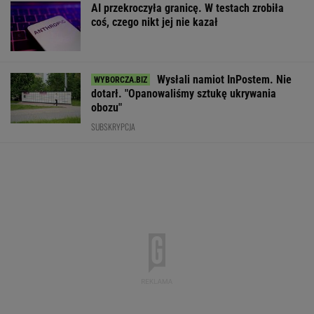
jest kluczowy szlak świata
BIZNES
"Oddaj albo nie pobieraj". PSE apelują w
sprawie korzystania z prądu
BIZNES
Jest najbogatsza w
Nowe zasady w ZUS.
W USA szykują
Polsce i płaci nawet 10
Nawet 4352,68 zł bez
przepis, który 
790 zł. Ofert jest kilka
kryterium
zmienić zasady
dochodowego
zakupów w skl