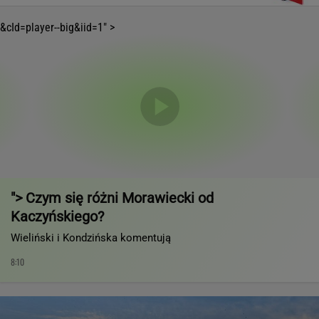
&cId=player--big&iid=1" >
"> Czym się różni Morawiecki od
Kaczyńskiego?
Wieliński i Kondzińska komentują
8:10