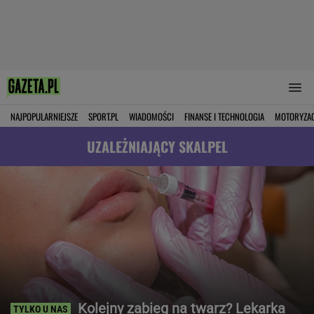
NAJPOPULARNIEJSZE
SPORT.PL
WIADOMOŚCI
FINANSE I TECHNOLOGIA
MOTORYZA
UZALEŻNIAJĄCY SKALPEL
Kolejny zabieg na twarz? Lekarka