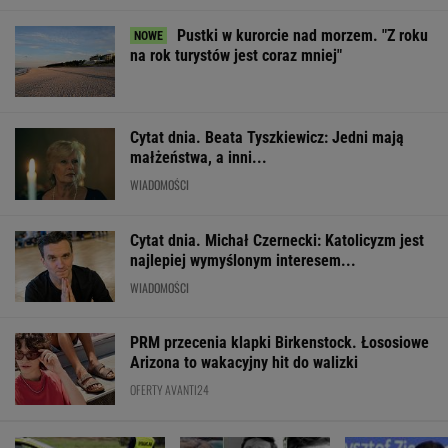
Cytat dnia. Michał Czernecki: Katolicyzm jest
najlepiej wymyślonym interesem...
WIADOMOŚCI
PRM przecenia klapki Birkenstock. Łososiowe
Arizona to wakacyjny hit do walizki
OFERTY AVANTI24
11-latek na hulajnodze
Rozpoznasz tych
Beata Szydło u
zmarł na miejscu.
wybitnych aktorów
Maksymalna gr
Kierowca kombajnu
PRL-u? Wszyscy mylą
od prokuratora
usłyszy zarzuty
się w 8. pytaniu