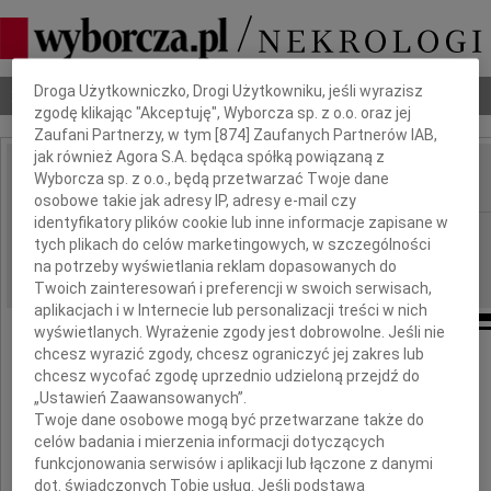
Dbamy o Twoją prywatność
Droga Użytkowniczko, Drogi Użytkowniku, jeśli wyrazisz
Nekrologi
Odeszli
Poradnik pogrzebowy
zgodę klikając "Akceptuję", Wyborcza sp. z o.o. oraz jej
Zaufani Partnerzy, w tym [
874
] Zaufanych Partnerów IAB,
jak również Agora S.A. będąca spółką powiązaną z
Wyborcza sp. z o.o., będą przetwarzać Twoje dane
IMIĘ I NAZWISKO:
osobowe takie jak adresy IP, adresy e-mail czy
identyfikatory plików cookie lub inne informacje zapisane w
Warszawa
REGION:
tych plikach do celów marketingowych, w szczególności
30.03.2010
DATA EMISJI:
na potrzeby wyświetlania reklam dopasowanych do
Twoich zainteresowań i preferencji w swoich serwisach,
aplikacjach i w Internecie lub personalizacji treści w nich
wyświetlanych. Wyrażenie zgody jest dobrowolne. Jeśli nie
chcesz wyrazić zgody, chcesz ograniczyć jej zakres lub
Profesorowi
chcesz wycofać zgodę uprzednio udzieloną przejdź do
„Ustawień Zaawansowanych”.
Tadeuszowi Kaczorkowi
Twoje dane osobowe mogą być przetwarzane także do
celów badania i mierzenia informacji dotyczących
funkcjonowania serwisów i aplikacji lub łączone z danymi
dot. świadczonych Tobie usług. Jeśli podstawą