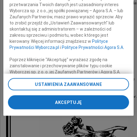
wyrazy głębokiego żalu i szczerego współczucia
przetwarzania Twoich danych jest uzasadniony interes
Wyborcza sp. z o.o., jej spółki powiązanej – Agora S.A. – lub
z powodu utraty Syna
Zaufanych Partnerów, masz prawo wyrazić sprzeciw. Aby
to zrobić przejdź do „Ustawień Zaawansowanych” lub
skontaktuj się z administratorem – w zależności od
Dariusza
zakresu sprzeciwu i podmiotu, wobec którego jest
kierowany. Więcej informacji znajdziesz w
Polityce
Prywatności Wyborcza.pl
i
Polityce Prywatności Agora S.A.
Poprzez kliknięcie "Akceptuję" wyrażasz zgodę na
składają, łącząc się w smutku i bólu
zainstalowanie i przechowywanie plików typu cookie
Wyborczej sp. z o. o. jej Zaufanych Partnerów i Agora S.A.
na Twoim urządzeniu końcowym. Możesz też w każdej
Dziekan, społeczność akademicka i przyjaciele
chwili zmienić swoje preferencje dot. plików cookie,
USTAWIENIA ZAAWANSOWANE
z Wydziału Elektrycznego
ponownie wywołując narzędzie do zarządzania Twoimi
preferencjami dot. przetwarzania danych poprzez
Zachodniopomorskiego Uniwersytetu Technologicznego w S
AKCEPTUJĘ
odnośnik „Ustawienia prywatności” w stopce serwisu i
przechodząc do sekcji „Ustawienia zaawansowane”.
Zmiana ustawień plików cookie możliwa jest także za
pomocą ustawień przeglądarki.
My, nasi Zaufani Partnerzy i Agora S.A. możemy