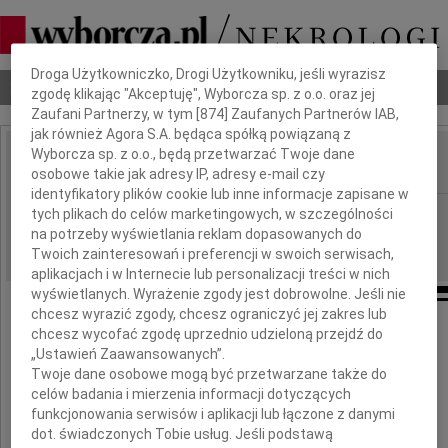
Dbamy o Twoją prywatność
Droga Użytkowniczko, Drogi Użytkowniku, jeśli wyrazisz
Nekrologi
Odeszli
Poradnik pogrzebowy
zgodę klikając "Akceptuję", Wyborcza sp. z o.o. oraz jej
Zaufani Partnerzy, w tym [
874
] Zaufanych Partnerów IAB,
jak również Agora S.A. będąca spółką powiązaną z
Wyborcza sp. z o.o., będą przetwarzać Twoje dane
osobowe takie jak adresy IP, adresy e-mail czy
IMIĘ I NAZWISKO:
identyfikatory plików cookie lub inne informacje zapisane w
Łódź
tych plikach do celów marketingowych, w szczególności
REGION:
na potrzeby wyświetlania reklam dopasowanych do
02.04.2010
DATA EMISJI:
Twoich zainteresowań i preferencji w swoich serwisach,
aplikacjach i w Internecie lub personalizacji treści w nich
wyświetlanych. Wyrażenie zgody jest dobrowolne. Jeśli nie
chcesz wyrazić zgody, chcesz ograniczyć jej zakres lub
chcesz wycofać zgodę uprzednio udzieloną przejdź do
Mamo
„Ustawień Zaawansowanych”.
Twoje dane osobowe mogą być przetwarzane także do
celów badania i mierzenia informacji dotyczących
funkcjonowania serwisów i aplikacji lub łączone z danymi
czy byłaś jasna i gotowa
dot. świadczonych Tobie usług. Jeśli podstawą
gdy przyszedł po Ciebie