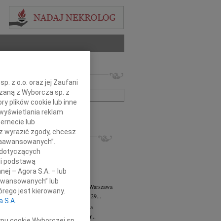
 nekrologów i wspomnień
. z o.o. oraz jej Zaufani
zwisko lub numer ogłoszenia:
ązaną z Wyborcza sp. z
ry plików cookie lub inne
wyświetlania reklam
+ szukanie zaawansowane
ernecie lub
sz wyrazić zgody, chcesz
KROLOGI
 Zaawansowanych”.
8.2026
Warszawa
 dotyczących
anie Wydziału dr hab. Julii Kubisie,...
li podstawą
8.2026
Warszawa
nej – Agora S.A. – lub
j kochanej i dzielnej Marylce Butruk...
aawansowanych” lub
 Tadeusz Duniec
wiek: 79
07.08.2026
Warszawa
rego jest kierowany.
lkim żalem przyjęliśmy wiadomość, że 29...
a S.A.
rzata Kościelska
07.08.2026
Warszawa
u 3 sierpnia 2026 roku zmarła Profesor...
ypu cookie Wyborczej sp.