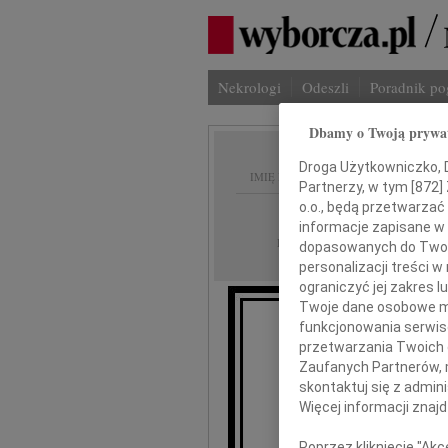
Nekrologi
Odeszli
Poradnik p
Dbamy o Twoją prywa
Droga Użytkowniczko, Dr
IMIĘ I NAZWISKO:
Partnerzy, w tym [
872
]
o.o., będą przetwarzać 
Warszawa
REGION:
informacje zapisane w
30.03.2010
DATA EMISJI:
dopasowanych do Twoich
personalizacji treści 
ograniczyć jej zakres
Twoje dane osobowe mo
funkcjonowania serwisó
przetwarzania Twoich da
B
Zaufanych Partnerów, 
skontaktuj się z admin
Więcej informacji znaj
wyrazy g
Poprzez kliknięcie "Ak