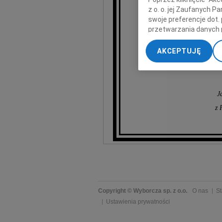
z o. o. jej Zaufanych 
swoje preferencje dot.
przetwarzania danych 
„Ustawienia zaawansow
AKCEPTUJĘ
My, nasi Zaufani Part
dokładnych danych geol
Przechowywanie informa
treści, badnie odbiorcó
J
z 
Copyright © Wyborcza sp. z o.o.
O nas
St
Ustawienia prywatności