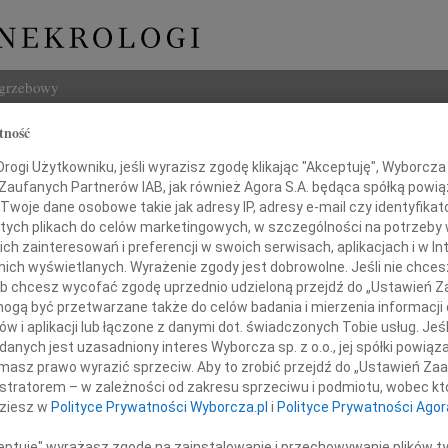
ogrzebowy
tność
Szukaj
ogi Użytkowniku, jeśli wyrazisz zgodę klikając "Akceptuję", Wyborcza sp
Imię i na
 Zaufanych Partnerów IAB, jak również Agora S.A. będąca spółką powi
Twoje dane osobowe takie jak adresy IP, adresy e-mail czy identyfikato
 tych plikach do celów marketingowych, w szczególności na potrzeby 
 zainteresowań i preferencji w swoich serwisach, aplikacjach i w Int
w nich wyświetlanych. Wyrażenie zgody jest dobrowolne. Jeśli nie chce
INNE NE
 lub chcesz wycofać zgodę uprzednio udzieloną przejdź do „Ustawień
07.0
gą być przetwarzane także do celów badania i mierzenia informacji
Dziek
w i aplikacji lub łączone z danymi dot. świadczonych Tobie usług. Jeś
07.0
nych jest uzasadniony interes Wyborcza sp. z o.o., jej spółki powiąza
eacie Olszewskiej
Nasze
masz prawo wyrazić sprzeciw. Aby to zrobić przejdź do „Ustawień Z
Jacek
istratorem – w zależności od zakresu sprzeciwu i podmiotu, wobec któ
Z wie
dziesz w
Polityce Prywatności Wyborcza.pl
i
Polityce Prywatności Agor
Małgo
łębokiego współczucia po stracie
W dni
ceptuję" wyrażasz zgodę na zainstalowanie i przechowywanie plików t