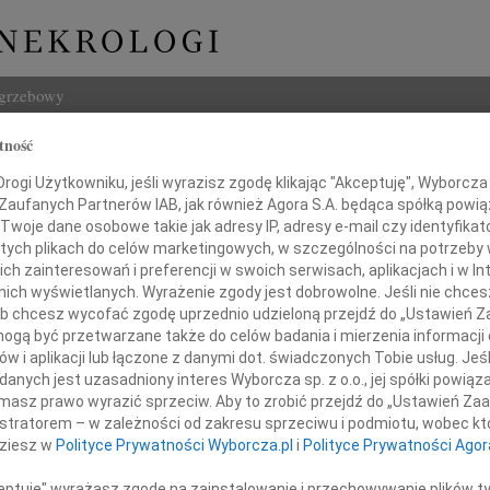
ogrzebowy
tność
Szukaj
ogi Użytkowniku, jeśli wyrazisz zgodę klikając "Akceptuję", Wyborcza sp
Imię i na
 Zaufanych Partnerów IAB, jak również Agora S.A. będąca spółką powi
Twoje dane osobowe takie jak adresy IP, adresy e-mail czy identyfikato
 tych plikach do celów marketingowych, w szczególności na potrzeby 
 zainteresowań i preferencji w swoich serwisach, aplikacjach i w Int
w nich wyświetlanych. Wyrażenie zgody jest dobrowolne. Jeśli nie chce
INNE NE
 lub chcesz wycofać zgodę uprzednio udzieloną przejdź do „Ustawień
Ewa S
gą być przetwarzane także do celów badania i mierzenia informacji
Panu 
w i aplikacji lub łączone z danymi dot. świadczonych Tobie usług. Jeś
03.0
Drogiej Koleżance
nych jest uzasadniony interes Wyborcza sp. z o.o., jej spółki powiąza
Panu 
masz prawo wyrazić sprzeciw. Aby to zrobić przejdź do „Ustawień Z
31.0
istratorem – w zależności od zakresu sprzeciwu i podmiotu, wobec któ
Róży Tracz
Wyraz
dziesz w
Polityce Prywatności Wyborcza.pl
i
Polityce Prywatności Agor
31.0
Nasze
ceptuję" wyrażasz zgodę na zainstalowanie i przechowywanie plików t