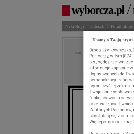
Nekrologi
Odeszli
Poradnik p
Dbamy o Twoją prywa
Droga Użytkowniczko, Dr
IMIĘ I NAZWISKO:
Partnerzy, w tym [
874
]
o.o., będą przetwarzać 
Lublin
REGION:
informacje zapisane w
30.03.2010
DATA EMISJI:
dopasowanych do Twoich
personalizacji treści 
ograniczyć jej zakres
Twoje dane osobowe mo
funkcjonowania serwisó
przetwarzania Twoich da
Zaufanych Partnerów, 
skontaktuj się z admin
Więcej informacji znaj
Poprzez kliknięcie "Ak