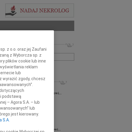
 nekrologów i wspomnień
. z o.o. oraz jej Zaufani
zwisko lub numer ogłoszenia:
ązaną z Wyborcza sp. z
ry plików cookie lub inne
wyświetlania reklam
+ szukanie zaawansowane
ernecie lub
sz wyrazić zgody, chcesz
KROLOGI
 Zaawansowanych”.
taśkiewicz
03.08.2026
Lublin
 dotyczących
Profesorowi Grzegorzowi Staśkiewiczowi...
li podstawą
8.2026
Lublin
nej – Agora S.A. – lub
dr hab. n. med. Grzegorzowi...
aawansowanych” lub
7.2026
Lublin
rego jest kierowany.
y głębokiego współczucia dla dr...
a S.A.
7.2026
Lublin
mu Koledze dr hab. n. med. Grzegorzowi...
ypu cookie Wyborczej sp.