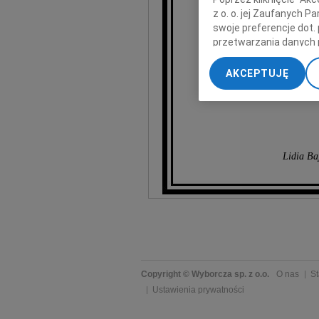
szczere
z o. o. jej Zaufanych 
swoje preferencje dot.
z 
przetwarzania danych 
„Ustawienia zaawansow
AKCEPTUJĘ
My, nasi Zaufani Part
dokładnych danych geol
Przechowywanie informa
treści, badnie odbiorcó
Lidia Ba
Copyright © Wyborcza sp. z o.o.
O nas
St
Ustawienia prywatności