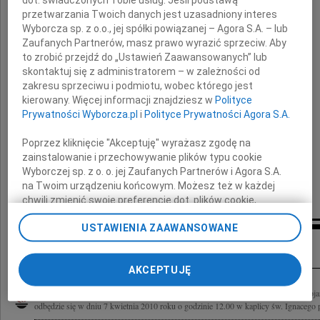
przetwarzania Twoich danych jest uzasadniony interes
Wyborcza sp. z o.o., jej spółki powiązanej – Agora S.A. – lub
Janusz Bojar
Zaufanych Partnerów, masz prawo wyrazić sprzeciw. Aby
to zrobić przejdź do „Ustawień Zaawansowanych” lub
skontaktuj się z administratorem – w zależności od
Geodeta
zakresu sprzeciwu i podmiotu, wobec którego jest
kierowany. Więcej informacji znajdziesz w
Polityce
Martusi i Bartkowi
Prywatności Wyborcza.pl
i
Polityce Prywatności Agora S.A.
Poprzez kliknięcie "Akceptuję" wyrażasz zgodę na
serdeczne wyrazy współczucia
zainstalowanie i przechowywanie plików typu cookie
składają
Wyborczej sp. z o. o. jej Zaufanych Partnerów i Agora S.A.
na Twoim urządzeniu końcowym. Możesz też w każdej
Danuta i Ryszard z rodziną
chwili zmienić swoje preferencje dot. plików cookie,
ponownie wywołując narzędzie do zarządzania Twoimi
USTAWIENIA ZAAWANSOWANE
preferencjami dot. przetwarzania danych poprzez
Inne kondolencje
odnośnik „Ustawienia prywatności” w stopce serwisu i
przechodząc do sekcji „Ustawienia zaawansowane”.
AKCEPTUJĘ
Zmiana ustawień plików cookie możliwa jest także za
pomocą ustawień przeglądarki.
W dniu 26 marca 2010 roku zmarł, przeżywszy 74 lata mgr inż. geodeta Janusz Boj
odbędzie się w dniu 7 kwietnia 2010 roku o godzinie 12.00 w kaplicy św. Ignacego p
My, nasi Zaufani Partnerzy i Agora S.A. możemy